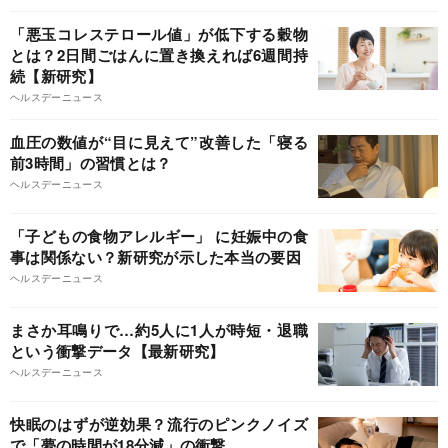
「悪玉コレステロール値」が低下する穀物
とは？2日間ごはんに置き換えれば6週間持
続【新研究】
ヘルスデーニュース
血圧の数値が“目に見えて”改善した「寝る
前3時間」の習慣とは？
ヘルスデーニュース
「子どもの食物アレルギー」 に妊娠中の食
事は関係ない？新研究が示した本当の要因
ヘルスデーニュース
まさか耳鳴りで…約5人に1人が時短・退職
という衝撃データ【最新研究】
ヘルスデーニュース
快眠のはずが逆効果？流行のピンクノイズ
で「夢の時間が18分減」の衝撃