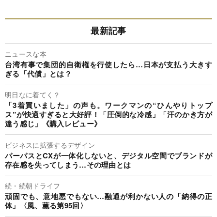
最新記事
ニュースな本
台湾有事で集団的自衛権を行使したら…日本が支払う大きす
ぎる「代償」とは？
明日なに着てく？
「3着買いました」の声も。ワークマンの“ひんやりトップ
ス”が快適すぎると大好評！「圧倒的な冷感」「汗のかき方が
違う感じ」《購入レビュー》
ビジネスに拡張するデザイン
パーパスとCXが一体化しないと、デジタル空間でブランドが
存在感を失ってしまう…その理由とは
続・続朝ドライフ
頑固でも、意地悪でもない…融通が利かない人の「納得の正
体」〈風、薫る第95回〉