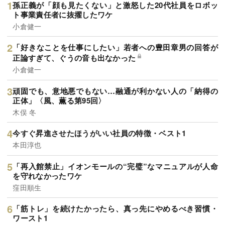
孫正義が「顔も見たくない」と激怒した20代社員をロボッ
ト事業責任者に抜擢したワケ
小倉健一
「好きなことを仕事にしたい」若者への豊田章男の回答が
正論すぎて、ぐうの音も出なかった
小倉健一
頑固でも、意地悪でもない…融通が利かない人の「納得の
正体」〈風、薫る第95回〉
木俣 冬
今すぐ昇進させたほうがいい社員の特徴・ベスト1
本田淳也
「再入館禁止」イオンモールの“完璧”なマニュアルが人命
を守れなかったワケ
窪田順生
「筋トレ」を続けたかったら、真っ先にやめるべき習慣・
ワースト1