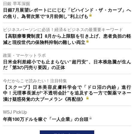
日銀 早耳深掘
日銀7月展望レポートににじむ「ビハインド・ザ・カーブ」へ
の焦り、為替次第で“9月前倒し”利上げも
ビジネスパーソンに必須！経済＆ビジネスの最重要キーワード
【高額療養費制度】8月から上限額を引き上げ、患者負担の軽
減と現役世代の保険料抑制の難しい両立
政策・マーケットラボ
日米金利差縮小でも止まらない“超円安”、日本株急騰が生ん
だ「第3の円売り要因」の正体
今だからこそ読みたい！注目特集
【スクープ】日本美容皮膚科学会で「ドロ沼の内紛」進行
中！元理事長派が“不透明会計”を追及する一方で製薬マネー
漬け疑惑発覚の大ブーメラン《再配信》
WSJ PickUp
年商100万ドルを稼ぐ「一人企業」の台頭