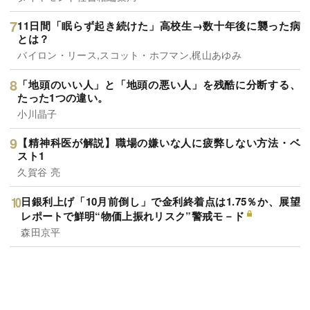
11日間「眠らず起き続けた」高校生→数十年後に襲った病
とは？
バイロン・リース,スコット・ホフマン,梶山あゆみ
「地頭のいい人」と「地頭の悪い人」を残酷に分断する、
たった1つの違い。
小川晶子
【精神科医が解説】職場の嫌いな人に疲弊しない方法・ベ
スト1
久賀谷 亮
日銀利上げ「10月前倒し」で金利終着点は1.75％か、展望
レポートで鮮明“物価上振れリスク”警戒モ－ド
森田京平