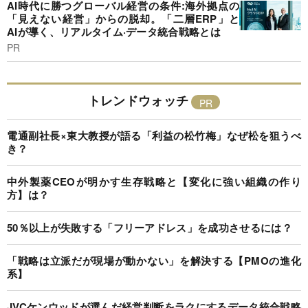
AI時代に勝つグローバル経営の条件:海外拠点の
「見えない経営」からの脱却。「二層ERP」と
AIが導く、リアルタイム·データ統合戦略とは
PR
トレンドウォッチ
電通副社長×東大教授が語る「利益の松竹梅」なぜ松を狙うべ
き？
中外製薬CEOが明かす生存戦略と【変化に強い組織の作り
方】は？
50％以上が失敗する「フリーアドレス」を成功させるには？
「戦略は立派だが現場が動かない」を解決する【PMOの進化
系】
JVCケンウッドが選んだ経営判断をラクにするデータ統合戦略