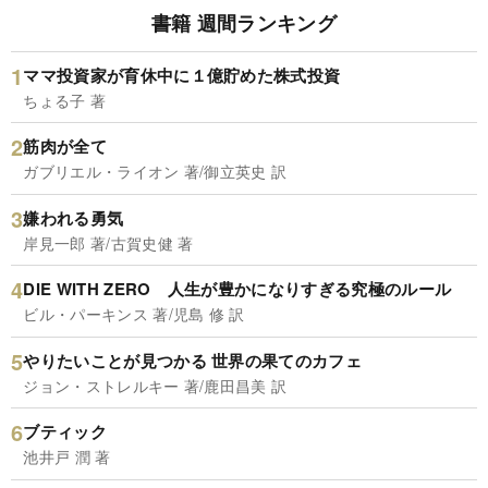
書籍 週間ランキング
ママ投資家が育休中に１億貯めた株式投資
ちょる子 著
筋肉が全て
ガブリエル・ライオン 著/御立英史 訳
嫌われる勇気
岸見一郎 著/古賀史健 著
DIE WITH ZERO 人生が豊かになりすぎる究極のルール
ビル・パーキンス 著/児島 修 訳
やりたいことが見つかる 世界の果てのカフェ
ジョン・ストレルキー 著/鹿田昌美 訳
ブティック
池井戸 潤 著