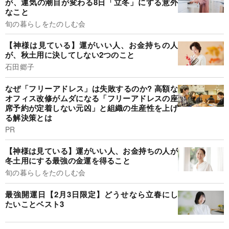
が、運気の潮目が変わる8日「立冬」にする意外
なこと
旬の暮らしをたのしむ会
【神様は見ている】運がいい人、お金持ちの人
が、秋土用に決してしない2つのこと
石田郷子
なぜ「フリーアドレス」は失敗するのか? 高額な
オフィス改修がムダになる「フリーアドレスの座
席予約が定着しない元凶」と組織の生産性を上げ
る解決策とは
PR
【神様は見ている】運がいい人、お金持ちの人が
冬土用にする最強の金運を得ること
旬の暮らしをたのしむ会
最強開運日【2月3日限定】どうせなら立春にし
たいことベスト3