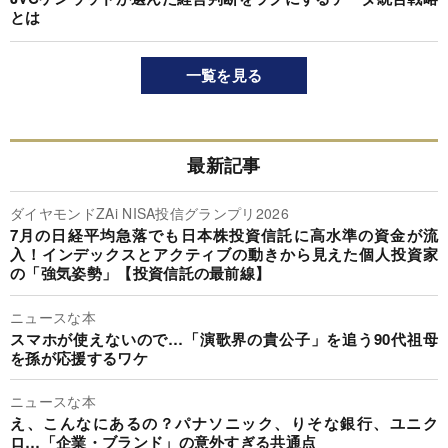
とは
一覧を見る
最新記事
ダイヤモンドZAi NISA投信グランプリ2026
7月の日経平均急落でも日本株投資信託に高水準の資金が流
入！インデックスとアクティブの動きから見えた個人投資家
の「強気姿勢」【投資信託の最前線】
ニュースな本
スマホが使えないので…「演歌界の貴公子」を追う90代祖母
を孫が応援するワケ
ニュースな本
え、こんなにあるの？パナソニック、りそな銀行、ユニク
ロ…「企業・ブランド」の意外すぎる共通点