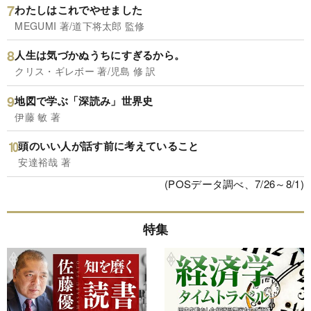
わたしはこれでやせました
MEGUMI 著/道下将太郎 監修
人生は気づかぬうちにすぎるから。
クリス・ギレボー 著/児島 修 訳
地図で学ぶ「深読み」世界史
伊藤 敏 著
頭のいい人が話す前に考えていること
安達裕哉 著
(POSデータ調べ、7/26～8/1)
特集