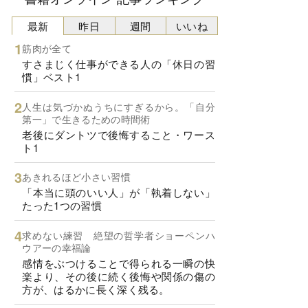
最新
昨日
週間
いいね
筋肉が全て
すさまじく仕事ができる人の「休日の習
慣」ベスト1
人生は気づかぬうちにすぎるから。「自分
第一」で生きるための時間術
老後にダントツで後悔すること・ワース
ト1
あきれるほど小さい習慣
「本当に頭のいい人」が「執着しない」
たった1つの習慣
求めない練習 絶望の哲学者ショーペンハ
ウアーの幸福論
感情をぶつけることで得られる一瞬の快
楽より、その後に続く後悔や関係の傷の
方が、はるかに長く深く残る。