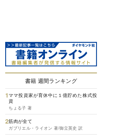
書籍 週間ランキング
ママ投資家が育休中に１億貯めた株式投
資
ちょる子 著
筋肉が全て
ガブリエル・ライオン 著/御立英史 訳