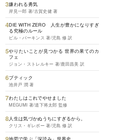
嫌われる勇気
岸見一郎 著/古賀史健 著
DIE WITH ZERO 人生が豊かになりすぎ
る究極のルール
ビル・パーキンス 著/児島 修 訳
やりたいことが見つかる 世界の果てのカ
フェ
ジョン・ストレルキー 著/鹿田昌美 訳
ブティック
池井戸 潤 著
わたしはこれでやせました
MEGUMI 著/道下将太郎 監修
人生は気づかぬうちにすぎるから。
クリス・ギレボー 著/児島 修 訳
地図で学ぶ「深読み」世界史