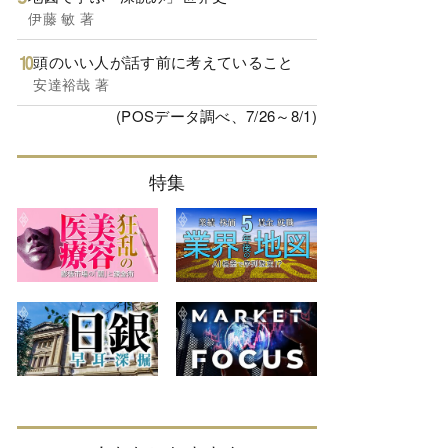
伊藤 敏 著
頭のいい人が話す前に考えていること
安達裕哉 著
(POSデータ調べ、7/26～8/1)
特集