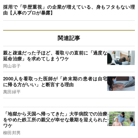
採用で「学歴重視」の企業が増えている、身もフタもない理
由【人事のプロが暴露】
関連記事
親と疎遠だった子ほど、看取りの直前に「過度な
延命治療」を求めてしまうワケ
岡山容子
2000人を看取った医師が「終末期の患者は自宅
に帰る方がいい」と断言する理由
萬田緑平
「地獄から天国へ帰ってきた」大学病院での治療
をやめた鉄工所の親父が幸せな最期を迎えられた
ワケ
柳田邦男