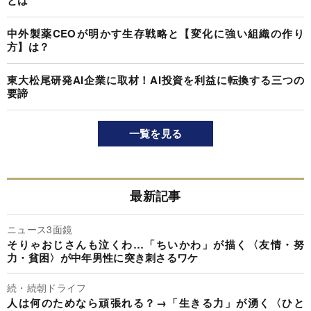
とは
中外製薬CEOが明かす生存戦略と【変化に強い組織の作り
方】は？
東大松尾研発AI企業に取材！AI投資を利益に転換する三つの
要諦
一覧を見る
最新記事
ニュース3面鏡
そりゃおじさんも泣くわ…「ちいかわ」が描く〈友情・努
力・貧困〉が中年男性に突き刺さるワケ
続・続朝ドライフ
人は何のためなら頑張れる？→「生きる力」が湧く〈ひと