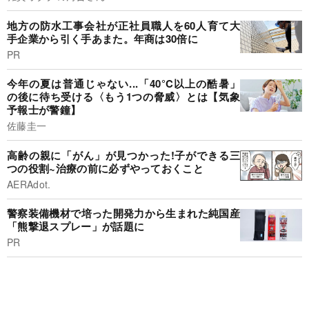
地方の防水工事会社が正社員職人を60人育て大
手企業から引く手あまた。年商は30倍に
PR
今年の夏は普通じゃない...「40°C以上の酷暑」
の後に待ち受ける〈もう1つの脅威〉とは【気象
予報士が警鐘】
佐藤圭一
高齢の親に「がん」が見つかった!子ができる三
つの役割~治療の前に必ずやっておくこと
AERAdot.
警察装備機材で培った開発力から生まれた純国産
「熊撃退スプレー」が話題に
PR