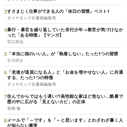
すさまじく仕事ができる人の「休日の習慣」ベスト1
ダイヤモンド社書籍編集局
暴行・暴言を繰り返していた非行少年→教官が気づけなか
った「ある特徴」【マンガ】
宮口幸治
「本当に頭のいい人」が「執着しない」たった1つの習慣
古川武士
「老後が退屈になる人」と「お金を増やせない人」に共通
する、たった1つの特徴
ダイヤモンド社書籍編集局
住んでからではもう遅い!?高性能な家ほど危ない…酷暑で
壁の中に広がる「見えないカビ」の正体
長嶋 修
メールで「～です」を「～と思います」とわざわざ書く人
が知らない事実