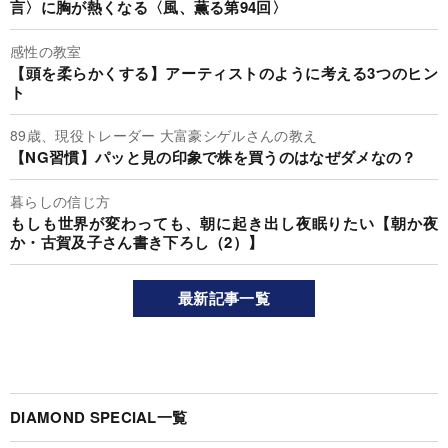
言〉に胸が熱くなる〈風、薫る第94回〉
感性の教室
【頭を柔らかくする】アーティストのように考える3つのヒン
ト
89歳、現役トレーダー 大富豪シゲルさんの教え
【NG習慣】パッと見の印象で株を買うのはなぜダメなの？
暮らしの信じ方
もしも世界が変わっても、朝に起き出し夜眠りたい【朝か夜
か・古賀及子さん書き下ろし（2）】
最新記事一覧
DIAMOND SPECIAL一覧