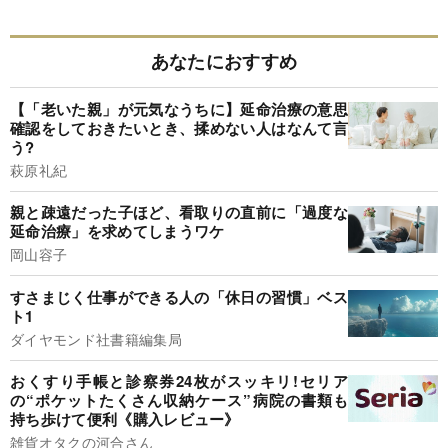
あなたにおすすめ
【「老いた親」が元気なうちに】延命治療の意思
確認をしておきたいとき、揉めない人はなんて言
う?
萩原礼紀
親と疎遠だった子ほど、看取りの直前に「過度な
延命治療」を求めてしまうワケ
岡山容子
すさまじく仕事ができる人の「休日の習慣」ベス
ト1
ダイヤモンド社書籍編集局
おくすり手帳と診察券24枚がスッキリ!セリア
の“ポケットたくさん収納ケース”病院の書類も
持ち歩けて便利《購入レビュー》
雑貨オタクの河合さん