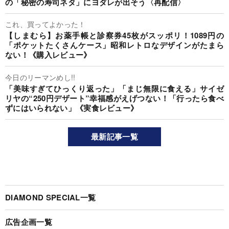
の「秘密の寿司ネタ」にヨダレが出そう〈再配信〉
これ、買ってよかった！
【しまむら】お薬手帳と診察券45枚がスッポリ！1089円の
「ポケットたくさんケース」昭和レトロなデザインがたまら
ない！《購入レビュー》
今日のリーマンめし!!
「美味すぎてひっくり返った」「まじ無限に食える」サイゼ
リヤの“250円デザート”幸福感がえげつない！「行ったら食べ
ずにはいられない」《実食レビュー》
最新記事一覧
DIAMOND SPECIAL一覧
広告企画一覧