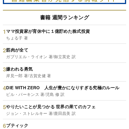
書籍 週間ランキング
ママ投資家が育休中に１億貯めた株式投資
ちょる子 著
筋肉が全て
ガブリエル・ライオン 著/御立英史 訳
嫌われる勇気
岸見一郎 著/古賀史健 著
DIE WITH ZERO 人生が豊かになりすぎる究極のルール
ビル・パーキンス 著/児島 修 訳
やりたいことが見つかる 世界の果てのカフェ
ジョン・ストレルキー 著/鹿田昌美 訳
ブティック