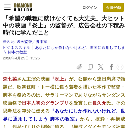
ログイン
「希望の職種に就けなくても大丈夫」大ヒット
中の映画『炎上』の監督が、広告会社の下積み
時代に学んだこと
長久允:
映画監督／脚本家
ビジネススキル
あなたにしか作れないけれど、世界に通用してしま
う 脚本の教室
2026年4月25日 15:25
森七菜
さん主演の映画
『炎上』
が、公開から連日満席で話
題だ。歌舞伎町・トー横に集う若者を描いた本作で監督・
脚本を務めるのは、サラリーマンでありながらサンダンス
映画祭で
日本人初のグランプリ
を受賞した
長久允
氏。その
思考法を存分に伝える
『あなたにしか作れないけれど、世
界に通用してしまう 脚本の教室』
から、抜粋・再構成
し、作品づくりの根幹に迫る。（構成／ダイヤモンド社書