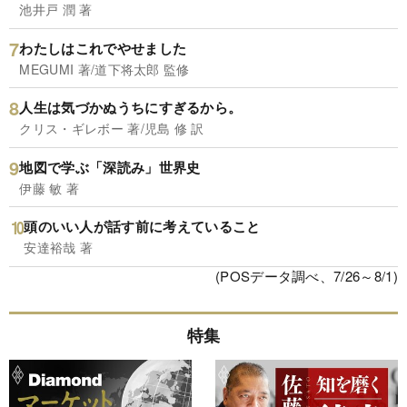
池井戸 潤 著
わたしはこれでやせました
MEGUMI 著/道下将太郎 監修
人生は気づかぬうちにすぎるから。
クリス・ギレボー 著/児島 修 訳
地図で学ぶ「深読み」世界史
伊藤 敏 著
頭のいい人が話す前に考えていること
安達裕哉 著
(POSデータ調べ、7/26～8/1)
特集