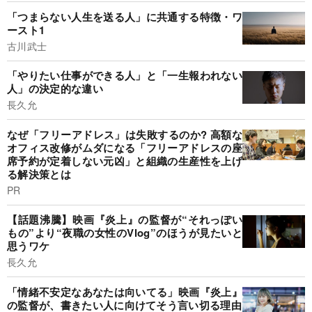
「つまらない人生を送る人」に共通する特徴・ワ
ースト1
古川武士
「やりたい仕事ができる人」と「一生報われない
人」の決定的な違い
長久允
なぜ「フリーアドレス」は失敗するのか? 高額な
オフィス改修がムダになる「フリーアドレスの座
席予約が定着しない元凶」と組織の生産性を上げ
る解決策とは
PR
【話題沸騰】映画『炎上』の監督が“それっぽい
もの”より“夜職の女性のVlog”のほうが見たいと
思うワケ
長久允
「情緒不安定なあなたは向いてる」映画『炎上』
の監督が、書きたい人に向けてそう言い切る理由