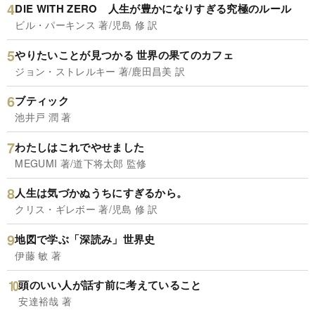
DIE WITH ZERO 人生が豊かになりすぎる究極のルール
ビル・パーキンス 著/児島 修 訳
やりたいことが見つかる 世界の果てのカフェ
ジョン・ストレルキー 著/鹿田昌美 訳
ブティック
池井戸 潤 著
わたしはこれでやせました
MEGUMI 著/道下将太郎 監修
人生は気づかぬうちにすぎるから。
クリス・ギレボー 著/児島 修 訳
地図で学ぶ「深読み」世界史
伊藤 敏 著
頭のいい人が話す前に考えていること
安達裕哉 著