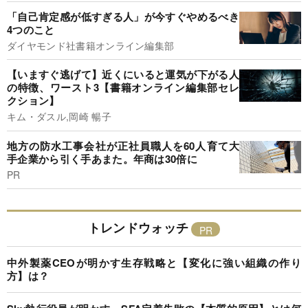
「自己肯定感が低すぎる人」が今すぐやめるべき
4つのこと
ダイヤモンド社書籍オンライン編集部
【いますぐ逃げて】近くにいると運気が下がる人
の特徴、ワースト3【書籍オンライン編集部セレ
クション】
キム・ダスル,岡崎 暢子
地方の防水工事会社が正社員職人を60人育て大
手企業から引く手あまた。年商は30倍に
PR
トレンドウォッチ
中外製薬CEOが明かす生存戦略と【変化に強い組織の作り
方】は？