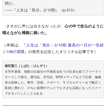
間だ」
――『人生は「気分」が10割』（p.213）
さすがに声には出さなかったが、
心の中で念仏のように
唱えながら帰路に就いた。
（本稿は、
『人生は「気分」が10割 最高の一日が一生続
く106の習慣』
の発売を記念したオリジナル記事です）
柴田賢三（しばた・けんぞう）
大学卒業後、複数の出版社や不動産会社での社員を経てフリーライ
ターとして独立。週刊誌、月刊誌、WEBメディアなどで記者、編集
者を経験した。事件、芸能、スポーツ、サブカルチャーまで幅広く
取材に携わり、のちに新聞やテレビでも大きな話題になったスクー
プをモノにしたこともある。