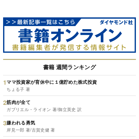
書籍 週間ランキング
ママ投資家が育休中に１億貯めた株式投資
ちょる子 著
筋肉が全て
ガブリエル・ライオン 著/御立英史 訳
嫌われる勇気
岸見一郎 著/古賀史健 著