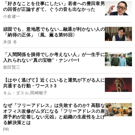
「好きなことを仕事にしたい」若者への豊田章男
の回答が正論すぎて、ぐうの音も出なかった
小倉健一
頑固でも、意地悪でもない...融通が利かない人の
「納得の正体」〈風、薫る第95回〉
木俣 冬
「人間関係を損得でしか考えない人」が一生手に
入れられない“真の宝物”・ナンバー1
柴田賢三
【はやく逃げて】近くにいると運気が下がる人に
共通する行動・ワースト3
キム・ダスル,岡崎暢子
なぜ「フリーアドレス」は失敗するのか? 高額な
オフィス改修がムダになる「フリーアドレスの座
席予約が定着しない元凶」と組織の生産性を上げ
る解決策とは
PR