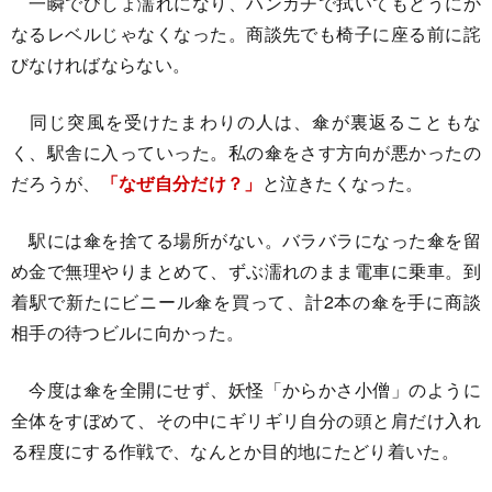
一瞬でびしょ濡れになり、ハンカチで拭いてもどうにか
なるレベルじゃなくなった。商談先でも椅子に座る前に詫
びなければならない。
同じ突風を受けたまわりの人は、傘が裏返ることもな
く、駅舎に入っていった。私の傘をさす方向が悪かったの
だろうが、
「なぜ自分だけ？」
と泣きたくなった。
駅には傘を捨てる場所がない。バラバラになった傘を留
め金で無理やりまとめて、ずぶ濡れのまま電車に乗車。到
着駅で新たにビニール傘を買って、計2本の傘を手に商談
相手の待つビルに向かった。
今度は傘を全開にせず、妖怪「からかさ小僧」のように
全体をすぼめて、その中にギリギリ自分の頭と肩だけ入れ
る程度にする作戦で、なんとか目的地にたどり着いた。