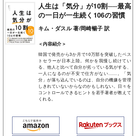
人生は「気分」が10割──最高
の一日が一生続く106の習慣
キム・ダスル 著/岡崎暢子 訳
＜内容紹介＞
韓国で発売から3か月で10万部を突破したベス
トセラーが日本上陸。何かを我慢し続けてい
る、他人と比べて自分が劣っている気がする、
一人になるのが不安で仕方がない……。「気
分」が落ち込んでいるのは、自分の機嫌を管理
しきれていないからなのかもしれない。日々を
コントロールできるヒントを若手著者が教えて
くれる。