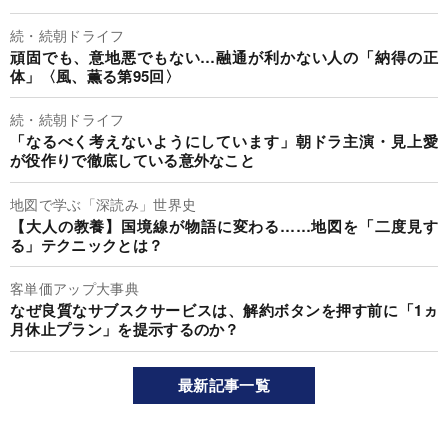
続・続朝ドライフ
頑固でも、意地悪でもない…融通が利かない人の「納得の正
体」〈風、薫る第95回〉
続・続朝ドライフ
「なるべく考えないようにしています」朝ドラ主演・見上愛
が役作りで徹底している意外なこと
地図で学ぶ「深読み」世界史
【大人の教養】国境線が物語に変わる……地図を「二度見す
る」テクニックとは？
客単価アップ大事典
なぜ良質なサブスクサービスは、解約ボタンを押す前に「1ヵ
月休止プラン」を提示するのか？
最新記事一覧