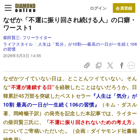
ログイン
なぜか「不運に振り回され続ける人」の口癖・
ワースト1
柴田賢三:
フリーライター
ライフスタイル
人生は「気分」が10割──最高の一日が一生続く106
の習慣
2026年5月3日 14:55
なぜかツイていない日は、とことんツイていない。そん
な
“不運が連鎖する日”
を経験したことはないだろうか。日
韓累計45万部を突破したベストセラー
『人生は「気分」が
10割 最高の一日が一生続く106の習慣』
（キム・ダスル
著、岡崎暢子訳）の発売を記念した本記事では、ライター
の柴田賢三氏に、
「不運に振り回されないための考え方
」
についてご寄稿いただいた。（企画：ダイヤモンド社書籍
編集局）