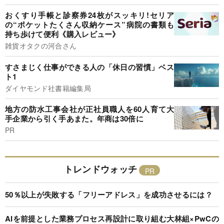
おくすり手帳と診察券24枚がスッキリ!セリア
の“ポケットたくさん収納ケース”病院の書類も
持ち歩けて便利《購入レビュー》
雑貨オタクの河合さん
すさまじく仕事ができる人の「休日の習慣」ベス
ト1
ダイヤモンド社書籍編集局
地方の防水工事会社が正社員職人を60人育て大
手企業から引く手あまた。年商は30倍に
PR
トレンドウォッチ
50％以上が失敗する「フリーアドレス」を成功させるには？
AIを前提とした業務プロセス再設計に取り組む大林組×PwCの