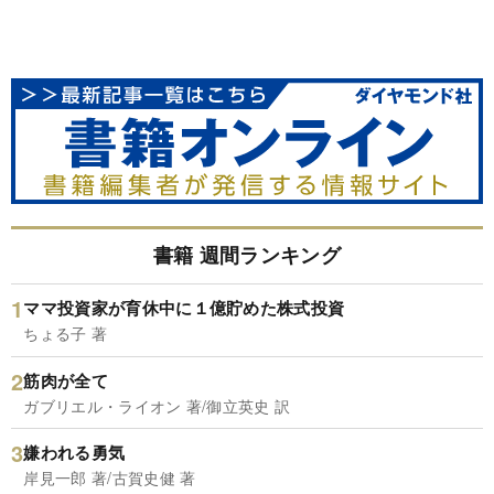
書籍 週間ランキング
ママ投資家が育休中に１億貯めた株式投資
ちょる子 著
筋肉が全て
ガブリエル・ライオン 著/御立英史 訳
嫌われる勇気
岸見一郎 著/古賀史健 著