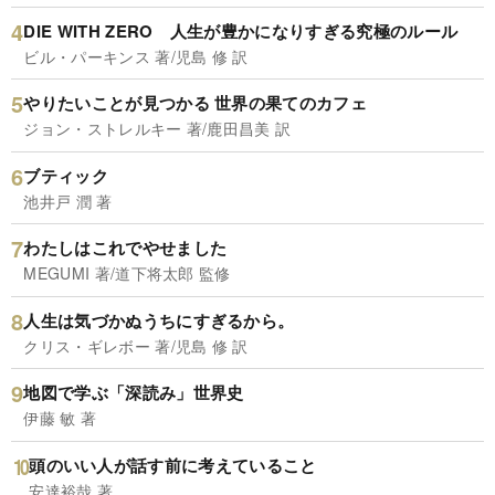
DIE WITH ZERO 人生が豊かになりすぎる究極のルール
ビル・パーキンス 著/児島 修 訳
やりたいことが見つかる 世界の果てのカフェ
ジョン・ストレルキー 著/鹿田昌美 訳
ブティック
池井戸 潤 著
わたしはこれでやせました
MEGUMI 著/道下将太郎 監修
人生は気づかぬうちにすぎるから。
クリス・ギレボー 著/児島 修 訳
地図で学ぶ「深読み」世界史
伊藤 敏 著
頭のいい人が話す前に考えていること
安達裕哉 著