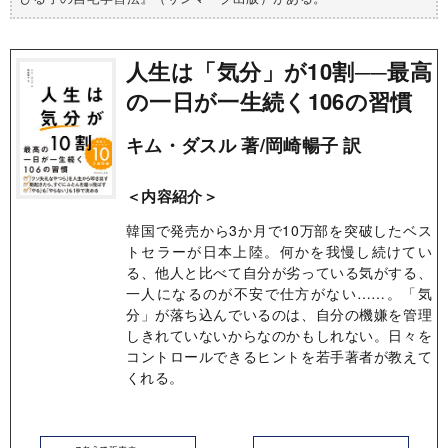
人生は「気分」が10割──最高
の一日が一生続く106の習慣
キム・ダスル 著/岡崎暢子 訳
＜内容紹介＞
韓国で発売から3か月で10万部を突破したベス
トセラーが日本上陸。何かを我慢し続けてい
る、他人と比べて自分が劣っている気がする、
一人になるのが不安で仕方がない……。「気
分」が落ち込んでいるのは、自分の機嫌を管理
しきれていないからなのかもしれない。日々を
コントロールできるヒントを若手著者が教えて
くれる。