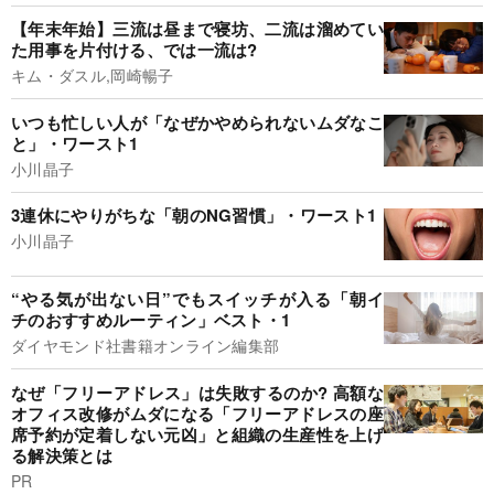
【年末年始】三流は昼まで寝坊、二流は溜めてい
た用事を片付ける、では一流は?
キム・ダスル,岡崎暢子
いつも忙しい人が「なぜかやめられないムダなこ
と」・ワースト1
小川晶子
3連休にやりがちな「朝のNG習慣」・ワースト1
小川晶子
“やる気が出ない日”でもスイッチが入る「朝イ
チのおすすめルーティン」ベスト・1
ダイヤモンド社書籍オンライン編集部
なぜ「フリーアドレス」は失敗するのか? 高額な
オフィス改修がムダになる「フリーアドレスの座
席予約が定着しない元凶」と組織の生産性を上げ
る解決策とは
PR