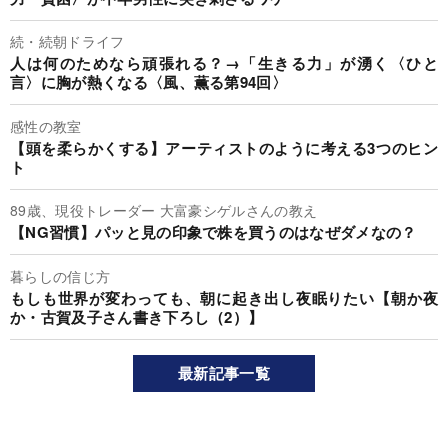
続・続朝ドライフ
人は何のためなら頑張れる？→「生きる力」が湧く〈ひと
言〉に胸が熱くなる〈風、薫る第94回〉
感性の教室
【頭を柔らかくする】アーティストのように考える3つのヒン
ト
89歳、現役トレーダー 大富豪シゲルさんの教え
【NG習慣】パッと見の印象で株を買うのはなぜダメなの？
暮らしの信じ方
もしも世界が変わっても、朝に起き出し夜眠りたい【朝か夜
か・古賀及子さん書き下ろし（2）】
最新記事一覧