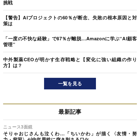
挑戦
【警告】AIプロジェクトの60％が断念、失敗の根本原因と対
策は
「一度の不快な経験」で87％が離脱…Amazonに学ぶ“AI顧客
管理”
中外製薬CEOが明かす生存戦略と【変化に強い組織の作り
方】は？
一覧を見る
最新記事
ニュース3面鏡
そりゃおじさんも泣くわ…「ちいかわ」が描く〈友情・努
力・貧困〉が中年男性に突き刺さるワケ