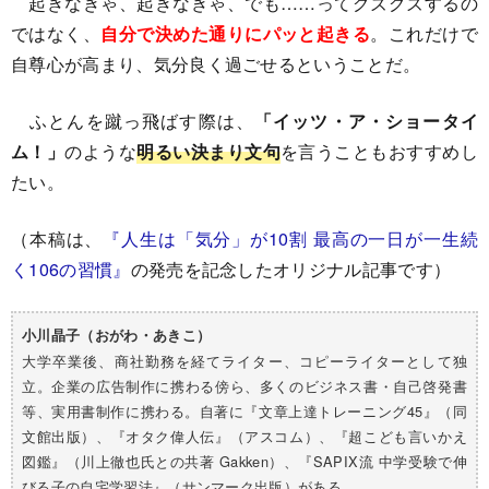
起きなきゃ、起きなきゃ、でも……ってグズグズするの
ではなく、
自分で決めた通りにパッと起きる
。これだけで
自尊心が高まり、気分良く過ごせるということだ。
ふとんを蹴っ飛ばす際は、
「イッツ・ア・ショータイ
ム！」
のような
明るい決まり文句
を言うこともおすすめし
たい。
（本稿は、
『人生は「気分」が10割 最高の一日が一生続
く106の習慣』
の発売を記念したオリジナル記事です）
小川晶子（おがわ・あきこ）
大学卒業後、商社勤務を経てライター、コピーライターとして独
立。企業の広告制作に携わる傍ら、多くのビジネス書・自己啓発書
等、実用書制作に携わる。自著に『文章上達トレーニング45』（同
文館出版）、『オタク偉人伝』（アスコム）、『超こども言いかえ
図鑑』（川上徹也氏との共著 Gakken）、『SAPIX流 中学受験で伸
びる子の自宅学習法』（サンマーク出版）がある。