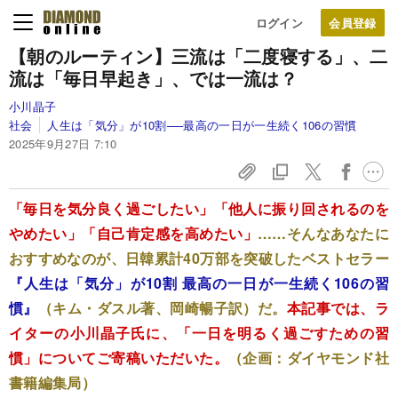
ログイン
【朝のルーティン】三流は「二度寝する」、二
流は「毎日早起き」、では一流は？
小川晶子
社会
人生は「気分」が10割──最高の一日が一生続く106の習慣
2025年9月27日 7:10
「毎日を気分良く過ごしたい」「他人に振り回されるのを
やめたい」「自己肯定感を高めたい」
……そんなあなたに
おすすめなのが、日韓累計40万部を突破したベストセラー
『人生は「気分」が10割 最高の一日が一生続く106の習
慣』
（キム・ダスル著、岡崎暢子訳）だ。
本記事では、ラ
イターの小川晶子氏に、「一日を明るく過ごすための習
慣」についてご寄稿いただいた。
（企画：ダイヤモンド社
書籍編集局）