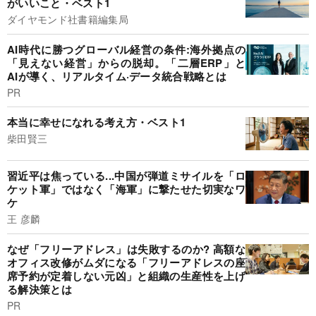
がいいこと・ベスト1
ダイヤモンド社書籍編集局
AI時代に勝つグローバル経営の条件:海外拠点の
「見えない経営」からの脱却。「二層ERP」と
AIが導く、リアルタイム·データ統合戦略とは
PR
本当に幸せになれる考え方・ベスト1
柴田賢三
習近平は焦っている...中国が弾道ミサイルを「ロ
ケット軍」ではなく「海軍」に撃たせた切実なワ
ケ
王 彦麟
なぜ「フリーアドレス」は失敗するのか? 高額な
オフィス改修がムダになる「フリーアドレスの座
席予約が定着しない元凶」と組織の生産性を上げ
る解決策とは
PR