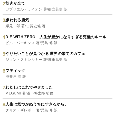
筋肉が全て
ガブリエル・ライオン 著/御立英史 訳
嫌われる勇気
岸見一郎 著/古賀史健 著
DIE WITH ZERO 人生が豊かになりすぎる究極のルール
ビル・パーキンス 著/児島 修 訳
やりたいことが見つかる 世界の果てのカフェ
ジョン・ストレルキー 著/鹿田昌美 訳
ブティック
池井戸 潤 著
わたしはこれでやせました
MEGUMI 著/道下将太郎 監修
人生は気づかぬうちにすぎるから。
クリス・ギレボー 著/児島 修 訳