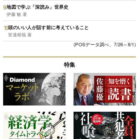
地図で学ぶ「深読み」世界史
伊藤 敏 著
頭のいい人が話す前に考えていること
安達裕哉 著
(POSデータ調べ、7/26～8/1)
特集