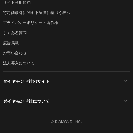
サイト利用規約
特定商取引に関する法律に基づく表示
プライバシーポリシー・著作権
よくある質問
広告掲載
お問い合わせ
法人導入について
ダイヤモンド社のサイト
Diamond Online(English)
ダイヤモンド社について
週刊ダイヤモンド
ダイヤモンド社TOP
DIAMONDハーバード・ビジネス・レビュー
© DIAMOND, INC.
会社概要
ダイヤモンドZAi（デジタル版）