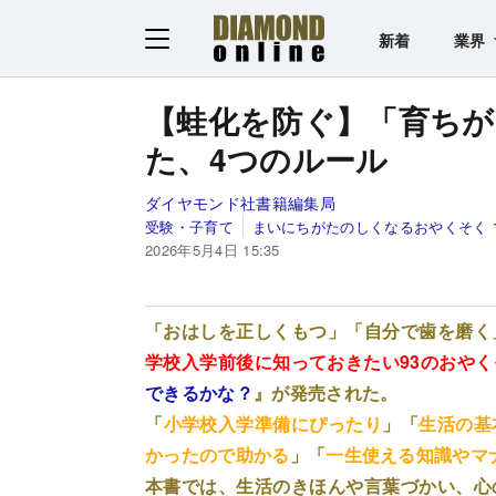
新着
業界
【蛙化を防ぐ】「育ちが
た、4つのルール
ダイヤモンド社書籍編集局
受験・子育て
まいにちがたのしくなるおやくそく 
2026年5月4日 15:35
「おはしを正しくもつ」「自分で歯を磨く
学校入学前後に知っておきたい93のおやく
できるかな？
』が発売された。
「
小学校入学準備にぴったり
」「
生活の基
かったので助かる
」「
一生
使える知識やマ
本書では、生活のきほんや言葉づかい、心