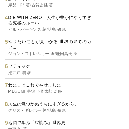
岸見一郎 著/古賀史健 著
DIE WITH ZERO 人生が豊かになりすぎ
る究極のルール
ビル・パーキンス 著/児島 修 訳
やりたいことが見つかる 世界の果てのカ
フェ
ジョン・ストレルキー 著/鹿田昌美 訳
ブティック
池井戸 潤 著
わたしはこれでやせました
MEGUMI 著/道下将太郎 監修
人生は気づかぬうちにすぎるから。
クリス・ギレボー 著/児島 修 訳
地図で学ぶ「深読み」世界史
伊藤 敏 著