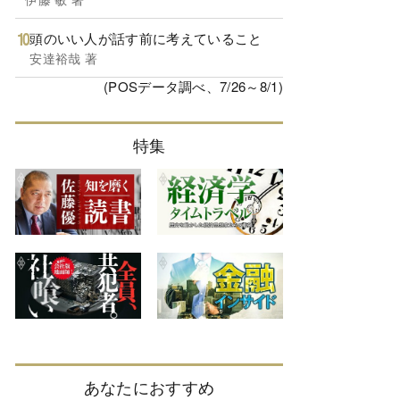
頭のいい人が話す前に考えていること
安達裕哉 著
(POSデータ調べ、7/26～8/1)
特集
あなたにおすすめ