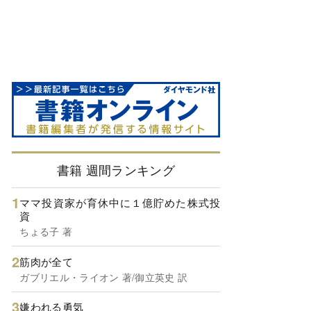
書籍 週間ランキング
ママ投資家が育休中に１億貯めた株式投
資
ちょる子 著
筋肉が全て
ガブリエル・ライオン 著/御立英史 訳
嫌われる勇気