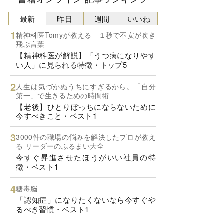
最新
昨日
週間
いいね
精神科医Tomyが教える １秒で不安が吹き
飛ぶ言葉
【精神科医が解説】「うつ病になりやす
い人」に見られる特徴・トップ5
人生は気づかぬうちにすぎるから。「自分
第一」で生きるための時間術
【老後】ひとりぼっちにならないために
今すべきこと・ベスト1
3000件の職場の悩みを解決したプロが教え
る リーダーのふるまい大全
今すぐ昇進させたほうがいい社員の特
徴・ベスト1
糖毒脳
「認知症」になりたくないなら今すぐや
るべき習慣・ベスト1