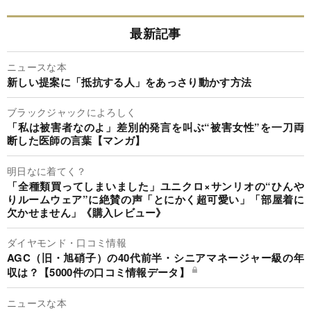
最新記事
ニュースな本
新しい提案に「抵抗する人」をあっさり動かす方法
ブラックジャックによろしく
「私は被害者なのよ」差別的発言を叫ぶ“被害女性”を一刀両
断した医師の言葉【マンガ】
明日なに着てく？
「全種類買ってしまいました」ユニクロ×サンリオの“ひんや
りルームウェア”に絶賛の声「とにかく超可愛い」「部屋着に
欠かせません」《購入レビュー》
ダイヤモンド・口コミ情報
AGC（旧・旭硝子）の40代前半・シニアマネージャー級の年
収は？【5000件の口コミ情報データ】
ニュースな本