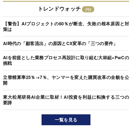
トレンドウォッチ
【警告】AIプロジェクトの60％が断念、失敗の根本原因と対
策は
AI時代の「顧客流出」の原因とCX変革の「三つの要件」
AIを前提とした業務プロセス再設計に取り組む大林組×PwCの
挑戦
立替精算率25％→7％、ヤンマーを変えた購買改革の全貌を公
開
東大松尾研発AI企業に取材！AI投資を利益に転換する三つの
要諦
一覧を見る