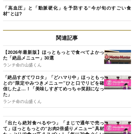
「高血圧」と「動脈硬化」を予防する“今が旬のすごい食
材”とは?
関連記事
【2026年最新版】ほっともっとで食べてよかっ
た「絶品メニュー」30選
ランチ命の山盛くん
「絶品すぎてワロタ」「どハマり中」ほっともっ
との“限定やみつきメニュー”ひと口でリピを確
信したよ…！「美味しすぎてめっちゃ笑顔になっ
た」
ランチ命の山盛くん
「出たら絶対食べるやつ」「まじで通年で売っ
て」ほっともっとの“お肉2倍盛りメニュー”具材
たっぷりで食べ応えスゴい！「年に70食ぐらい