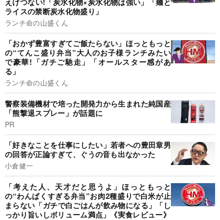
えげつない!「炭水化物×炭水化物は強い」「麺と
ライスの禁断炭水化物盛り」
ランチ命の山盛くん
「おかず豊富すぎてご飯たらない」ほっともっと
の“てんこ盛り弁当”大人のお子様ランチみたい
で豪華!「ガチご馳走」「オールスター感があ
る」
ランチ命の山盛くん
警察装備機材で培った開発力から生まれた純国産
「熊撃退スプレー」が話題に
PR
「好きなことを仕事にしたい」若者への豊田章男
の回答が正論すぎて、ぐうの音も出なかった
小倉健一
「考えた人、天才だと思うよ」ほっともっと
の“わんぱくすぎる弁当”お肉2種盛りで白米が止
まらない「ガチで白ごはんが飲み物になる」「し
っかり旨いしボリューム満点」《実食レビュー》