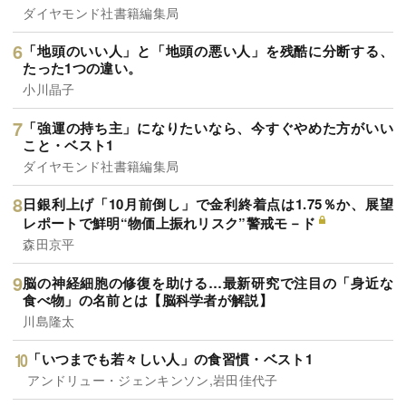
ダイヤモンド社書籍編集局
「地頭のいい人」と「地頭の悪い人」を残酷に分断する、
たった1つの違い。
小川晶子
「強運の持ち主」になりたいなら、今すぐやめた方がいい
こと・ベスト1
ダイヤモンド社書籍編集局
日銀利上げ「10月前倒し」で金利終着点は1.75％か、展望
レポートで鮮明“物価上振れリスク”警戒モ－ド
森田京平
脳の神経細胞の修復を助ける…最新研究で注目の「身近な
食べ物」の名前とは【脳科学者が解説】
川島隆太
「いつまでも若々しい人」の食習慣・ベスト1
アンドリュー・ジェンキンソン,岩田佳代子