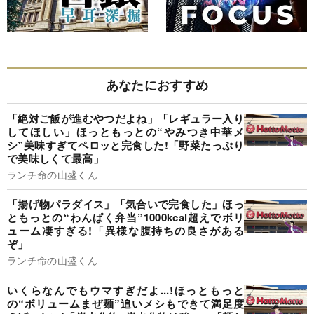
あなたにおすすめ
「絶対ご飯が進むやつだよね」「レギュラー入り
してほしい」ほっともっとの“やみつき中華メ
シ”美味すぎてペロッと完食した!「野菜たっぷり
で美味しくて最高」
ランチ命の山盛くん
「揚げ物パラダイス」「気合いで完食した」ほっ
ともっとの“わんぱく弁当”1000kcal超えでボリ
ューム凄すぎる!「異様な腹持ちの良さがある
ぞ」
ランチ命の山盛くん
いくらなんでもウマすぎだよ...!ほっともっと
の“ボリュームまぜ麺”追いメシもできて満足度