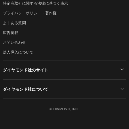
特定商取引に関する法律に基づく表示
プライバシーポリシー・著作権
よくある質問
広告掲載
お問い合わせ
法人導入について
ダイヤモンド社のサイト
Diamond Online(English)
ダイヤモンド社について
週刊ダイヤモンド
ダイヤモンド社TOP
DIAMONDハーバード・ビジネス・レビュー
© DIAMOND, INC.
会社概要
ダイヤモンドZAi（デジタル版）
採用情報
書籍オンライン