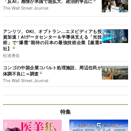
「反AI」感情が米国で急拡大、政治的争点に
The Wall Street Journal
アンリツ、OKI、オプトラン…エヌビディアも投
資加速！AIデータセンター＆半導体支える「光技
術」で“爆需”期待の日本の最強技術企業【厳選8
社】
松浦勇佑
コンゴの中国企業コバルト処理施設、周辺住民が
体調不良に＝調査
The Wall Street Journal
特集