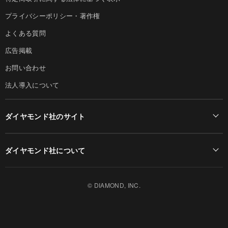
プライバシーポリシー・著作権
よくある質問
広告掲載
お問い合わせ
法人導入について
ダイヤモンド社のサイト
Diamond Online(English)
ダイヤモンド社について
週刊ダイヤモンド
ダイヤモンド社TOP
DIAMONDハーバード・ビジネス・レビュー
© DIAMOND, INC.
会社概要
ダイヤモンドZAi（デジタル版）
採用情報
書籍オンライン
お知らせ
ザイ・オンライン