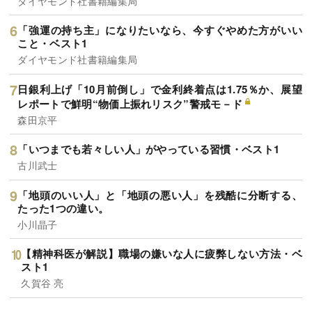
ダイヤモンド社書籍編集局
「強運の持ち主」になりたいなら、今すぐやめた方がいい
こと・ベスト1
ダイヤモンド社書籍編集局
日銀利上げ「10月前倒し」で金利終着点は1.75％か、展望
レポートで鮮明“物価上振れリスク”警戒モ－ド
森田京平
「いつまでも若々しい人」がやっている習慣・ベスト1
古川武士
「地頭のいい人」と「地頭の悪い人」を残酷に分断する、
たった1つの違い。
小川晶子
【精神科医が解説】職場の嫌いな人に疲弊しない方法・ベ
スト1
久賀谷 亮