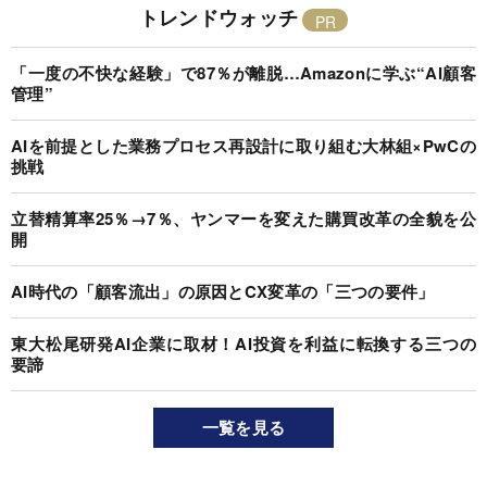
トレンドウォッチ
「一度の不快な経験」で87％が離脱…Amazonに学ぶ“AI顧客
管理”
AIを前提とした業務プロセス再設計に取り組む大林組×PwCの
挑戦
立替精算率25％→7％、ヤンマーを変えた購買改革の全貌を公
開
AI時代の「顧客流出」の原因とCX変革の「三つの要件」
東大松尾研発AI企業に取材！AI投資を利益に転換する三つの
要諦
一覧を見る