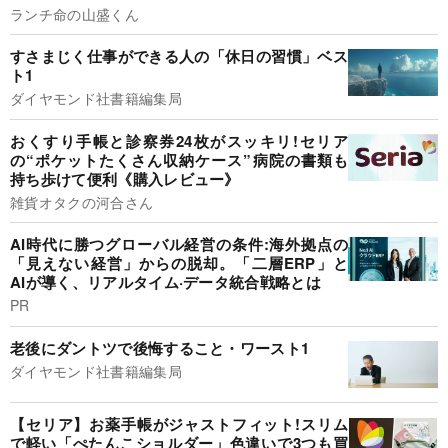
ランチ命の山盛くん
すさまじく仕事ができる人の「休日の習慣」ベス
ト1
ダイヤモンド社書籍編集局
おくすり手帳と診察券24枚がスッキリ!セリア
の“ポケットたくさん収納ケース”病院の書類も
持ち歩けて便利《購入レビュー》
雑貨オタクの河合さん
AI時代に勝つグローバル経営の条件:海外拠点の
「見えない経営」からの脱却。「二層ERP」と
AIが導く、リアルタイム·データ統合戦略とは
PR
老後にダントツで後悔すること・ワースト1
ダイヤモンド社書籍編集局
【セリア】お薬手帳がジャストフィット!スリム
で軽い「ぺたんこショルダー」色違いで3つも買