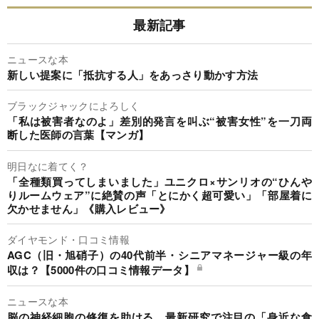
最新記事
ニュースな本
新しい提案に「抵抗する人」をあっさり動かす方法
ブラックジャックによろしく
「私は被害者なのよ」差別的発言を叫ぶ“被害女性”を一刀両
断した医師の言葉【マンガ】
明日なに着てく？
「全種類買ってしまいました」ユニクロ×サンリオの“ひんや
りルームウェア”に絶賛の声「とにかく超可愛い」「部屋着に
欠かせません」《購入レビュー》
ダイヤモンド・口コミ情報
AGC（旧・旭硝子）の40代前半・シニアマネージャー級の年
収は？【5000件の口コミ情報データ】
ニュースな本
脳の神経細胞の修復を助ける…最新研究で注目の「身近な食