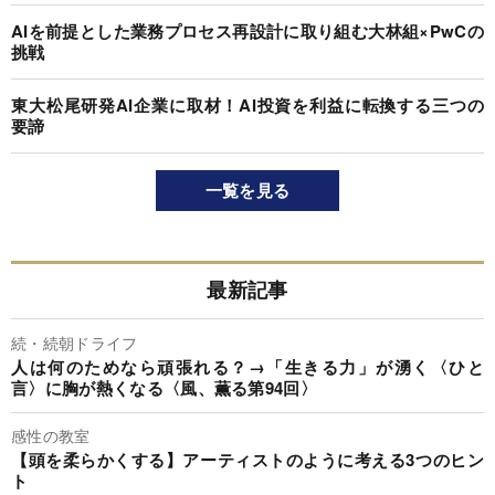
AIを前提とした業務プロセス再設計に取り組む大林組×PwCの
挑戦
東大松尾研発AI企業に取材！AI投資を利益に転換する三つの
要諦
一覧を見る
最新記事
続・続朝ドライフ
人は何のためなら頑張れる？→「生きる力」が湧く〈ひと
言〉に胸が熱くなる〈風、薫る第94回〉
感性の教室
【頭を柔らかくする】アーティストのように考える3つのヒン
ト