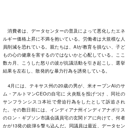
消費者は、データセンターの普及によって悪化したエネ
ルギー価格上昇に不満を抱いている。労働者は大規模な人
員削減を恐れている。親たちは、AIが教育を損ない、子ど
もの心の健康を害するのではないかと心配している。ここ
数カ月、こうした怒りの波が抗議活動を引き起こし、選挙
結果を左右し、散発的な暴力行為を誘発している。
4月には、テキサス州の20歳の男が、米オープンAIのサ
ム・アルトマンCEOの自宅に 火炎瓶を投げつけ 、同社の
サンフランシスコ本社で脅迫行為をしたとして訴追され
た。その数日前には、インディアナ州インディアナポリス
のロン・ギブソン市議会議員宅の玄関ドアに向けて、何者
かが13発の銃弾を撃ち込んだ。同議員は最近、データセン