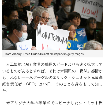
Photo:Albany Times Union/Hearst Newspapers/gettyimages
人工知能（AI）業界の成長スピードよりも速く拡大して
いるものがあるとすれば、それは米国民の「反AI」感情か
もしれない――米グーグルのエリック・シュミット元最高
経営責任者（CEO）は15日、そのことを身をもって知っ
た。
米アリゾナ大学の卒業式でスピーチしたシュミット氏