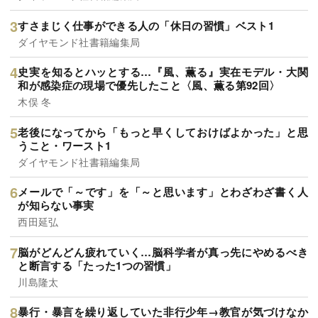
すさまじく仕事ができる人の「休日の習慣」ベスト1
ダイヤモンド社書籍編集局
史実を知るとハッとする…『風、薫る』実在モデル・大関
和が感染症の現場で優先したこと〈風、薫る第92回〉
木俣 冬
老後になってから「もっと早くしておけばよかった」と思
うこと・ワースト1
ダイヤモンド社書籍編集局
メールで「～です」を「～と思います」とわざわざ書く人
が知らない事実
西田延弘
脳がどんどん疲れていく…脳科学者が真っ先にやめるべき
と断言する「たった1つの習慣」
川島隆太
暴行・暴言を繰り返していた非行少年→教官が気づけなか