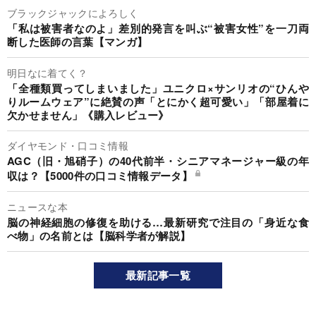
ブラックジャックによろしく
「私は被害者なのよ」差別的発言を叫ぶ“被害女性”を一刀両
断した医師の言葉【マンガ】
明日なに着てく？
「全種類買ってしまいました」ユニクロ×サンリオの“ひんや
りルームウェア”に絶賛の声「とにかく超可愛い」「部屋着に
欠かせません」《購入レビュー》
ダイヤモンド・口コミ情報
AGC（旧・旭硝子）の40代前半・シニアマネージャー級の年
収は？【5000件の口コミ情報データ】
ニュースな本
脳の神経細胞の修復を助ける…最新研究で注目の「身近な食
べ物」の名前とは【脳科学者が解説】
最新記事一覧