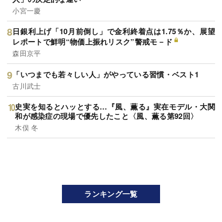
小宮一慶
日銀利上げ「10月前倒し」で金利終着点は1.75％か、展望
レポートで鮮明“物価上振れリスク”警戒モ－ド
森田京平
「いつまでも若々しい人」がやっている習慣・ベスト1
古川武士
史実を知るとハッとする…『風、薫る』実在モデル・大関
和が感染症の現場で優先したこと〈風、薫る第92回〉
木俣 冬
ランキング一覧