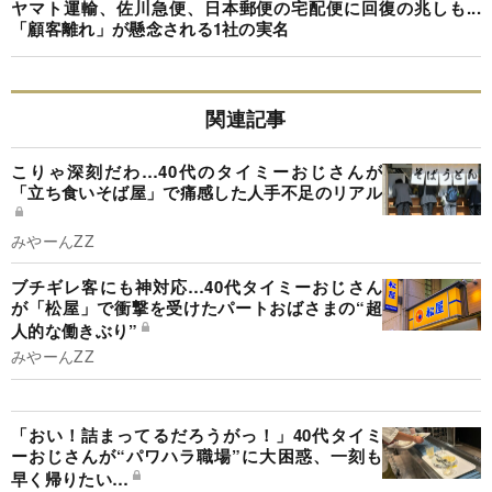
ヤマト運輸、佐川急便、日本郵便の宅配便に回復の兆しも...
「顧客離れ」が懸念される1社の実名
関連記事
こりゃ深刻だわ…40代のタイミーおじさんが
「立ち食いそば屋」で痛感した人手不足のリアル
みやーんZZ
ブチギレ客にも神対応…40代タイミーおじさん
が「松屋」で衝撃を受けたパートおばさまの“超
人的な働きぶり”
みやーんZZ
「おい！詰まってるだろうがっ！」40代タイミ
ーおじさんが“パワハラ職場”に大困惑、一刻も
早く帰りたい…