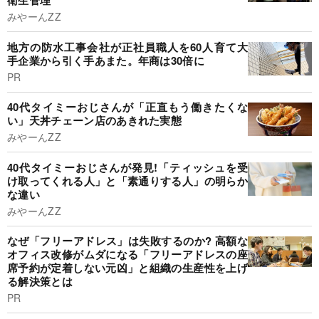
衛生管理
みやーんZZ
地方の防水工事会社が正社員職人を60人育て大
手企業から引く手あまた。年商は30倍に
PR
40代タイミーおじさんが「正直もう働きたくな
い」天丼チェーン店のあきれた実態
みやーんZZ
40代タイミーおじさんが発見!「ティッシュを受
け取ってくれる人」と「素通りする人」の明らか
な違い
みやーんZZ
なぜ「フリーアドレス」は失敗するのか? 高額な
オフィス改修がムダになる「フリーアドレスの座
席予約が定着しない元凶」と組織の生産性を上げ
る解決策とは
PR