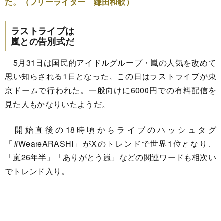
た。（フリーライター 鎌田和歌）
ラストライブは
嵐との告別式だ
5月31日は国民的アイドルグループ・嵐の人気を改めて
思い知らされる1日となった。この日はラストライブが東
京ドームで行われた。一般向けに6000円での有料配信を
見た人もかなりいたようだ。
開始直後の18時頃からライブのハッシュタグ
「#WeareARASHI」がXのトレンドで世界1位となり、
「嵐26年半」「ありがとう嵐」などの関連ワードも相次い
でトレンド入り。