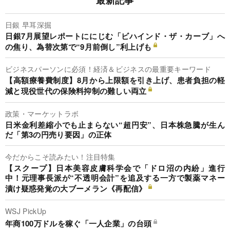
日銀 早耳深掘
日銀7月展望レポートににじむ「ビハインド・ザ・カーブ」へ
の焦り、為替次第で“9月前倒し”利上げも
ビジネスパーソンに必須！経済＆ビジネスの最重要キーワード
【高額療養費制度】8月から上限額を引き上げ、患者負担の軽
減と現役世代の保険料抑制の難しい両立
政策・マーケットラボ
日米金利差縮小でも止まらない“超円安”、日本株急騰が生ん
だ「第3の円売り要因」の正体
今だからこそ読みたい！注目特集
【スクープ】日本美容皮膚科学会で「ドロ沼の内紛」進行
中！元理事長派が“不透明会計”を追及する一方で製薬マネー
漬け疑惑発覚の大ブーメラン《再配信》
WSJ PickUp
年商100万ドルを稼ぐ「一人企業」の台頭