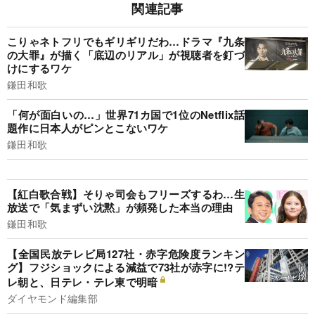
関連記事
こりゃネトフリでもギリギリだわ…ドラマ『九条
の大罪』が描く「底辺のリアル」が視聴者を釘づ
けにするワケ
鎌田和歌
「何が面白いの…」世界71カ国で1位のNetflix話
題作に日本人がピンとこないワケ
鎌田和歌
【紅白歌合戦】そりゃ司会もフリーズするわ…生
放送で「気まずい沈黙」が頻発した本当の理由
鎌田和歌
【全国民放テレビ局127社・赤字危険度ランキン
グ】フジショックによる減益で73社が赤字に!?テ
レ朝と、日テレ・テレ東で明暗
ダイヤモンド編集部