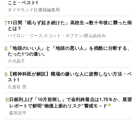
こと・ベスト1
ダイヤモンド社書籍編集局
11日間「眠らず起き続けた」高校生→数十年後に襲った病
とは？
バイロン・リース,スコット・ホフマン,梶山あゆみ
「地頭のいい人」と「地頭の悪い人」を残酷に分断する、
たった1つの違い。
小川晶子
【精神科医が解説】職場の嫌いな人に疲弊しない方法・ベ
スト1
久賀谷 亮
日銀利上げ「10月前倒し」で金利終着点は1.75％か、展望
レポートで鮮明“物価上振れリスク”警戒モ－ド
森田京平