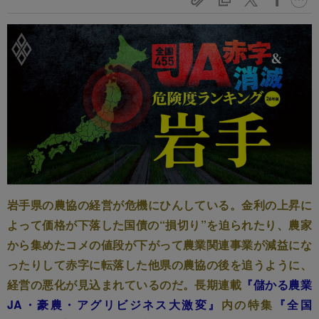
岩手県の農協の経営が危機にひんしている。金利の上昇に
よって価格が下落した国債の“損切り”を迫られたり、農家
から集めたコメの値段が下がって農業関連事業が減益にな
ったりして赤字に転落した他県の農協の後を追うように、
経営の悪化が見込まれているのだ。長期連載
『儲かる農業
JA・豪農・アグリビジネス大激変』
内の特集
『全国