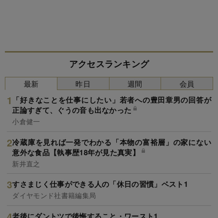
アクセスランキング
最新
昨日
週間
会員
「好きなことを仕事にしたい」若者への豊田章男の回答が
正論すぎて、ぐうの音も出なかった
小倉健一
冷蔵庫を見れば一発でわかる「本物の富裕層」の家にない
意外な食品【執事歴18年が見た真実】
新井直之
すさまじく仕事ができる人の「休日の習慣」ベスト1
ダイヤモンド社書籍編集局
老後にダントツで後悔すること・ワースト1