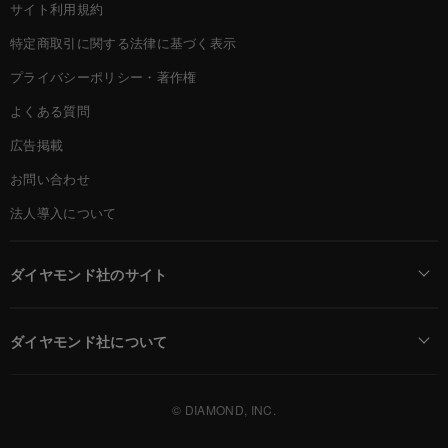
サイト利用規約
特定商取引に関する法律に基づく表示
プライバシーポリシー・著作権
よくある質問
広告掲載
お問い合わせ
法人導入について
ダイヤモンド社のサイト
Diamond Online(English)
ダイヤモンド社について
週刊ダイヤモンド
ダイヤモンド社TOP
DIAMONDハーバード・ビジネス・レビュー
© DIAMOND, INC.
会社概要
ダイヤモンドZAi（デジタル版）