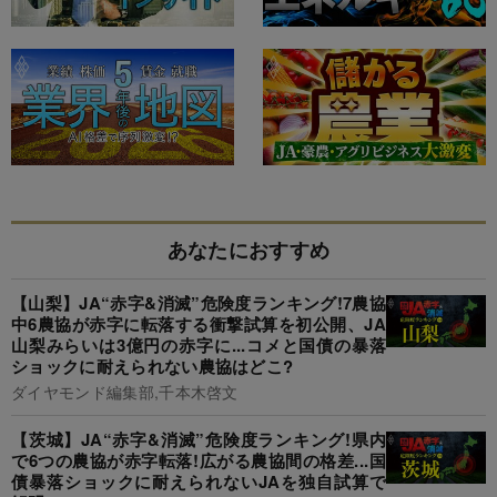
あなたにおすすめ
【山梨】JA“赤字&消滅”危険度ランキング!7農協
中6農協が赤字に転落する衝撃試算を初公開、JA
山梨みらいは3億円の赤字に...コメと国債の暴落
ショックに耐えられない農協はどこ?
ダイヤモンド編集部,千本木啓文
【茨城】JA“赤字&消滅”危険度ランキング!県内
で6つの農協が赤字転落!広がる農協間の格差...国
債暴落ショックに耐えられないJAを独自試算で