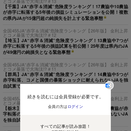
とコメ暴落で大淘汰!?＃13
【千葉】JA“赤字＆消滅”危険度ランキング！17農協中10農協
が赤字に転落する5年後の損益シミュレーションを公開！複数
の県内JAが15億円超の純損失を計上する緊急事態
全国455JA“赤字＆消滅”危険度ランキング【26年版】 金利上昇
とコメ暴落で大淘汰!?＃12
【埼玉】JA“赤字＆消滅”危険度ランキング！13農協中7つが
赤字に転落する5年後の損益試算を初公開！25年度は県内のJA
が49億円の純損失となる緊急事態
全国455JA“赤字＆消滅”危険度ランキング【26年版】 金利上昇
とコメ暴落で大淘汰!?＃11
【群馬】JA“赤字＆消滅”危険度ランキング！14農協中5つが
赤字転落、コメと国債の暴落ショックに耐えられないJAを独
自試算で解明
続きを読むには会員登録が必要です。
全国455JA“赤字＆消滅”危険度ランキング【26年版】 金利上昇
とコメ暴落で大淘汰!?＃10
会員の方は
ログイン
【栃木】JA“赤字＆消滅”危険度ランキング！全ての農協が赤
字転落の衝撃、コメと国債の暴落ショックに耐えられないJA
を独自試算で解明
すべての記事が読み放題！