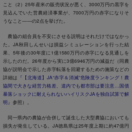
こと（2）25年産米の販売状況が悪く、3000万円の黒字を
見込んでいた営農経済事業が、7000万円の赤字になりそ
うなこと――の2点を挙げた。
農協の組合員を不安にさせる説明はそれだけではなかっ
た。JA秋田しんせいは損益シミュレーションを行った結
果、5年後の30年度に1億1580万円の赤字になる見通しを
示したのだ。26年度から実に3億6946万円の減益だ（同農
協が説明会で示した赤字転落を回避するための施策などの
詳細は
『【北海道】JA“赤字＆消滅”危険度ランキング！農
協間で大きな経営力格差、道内でも都市部は要注意…国債
暴落ショックに耐えられないハイリスクJAを独自試算で解
明』
参照）。
同一県内の農協が合併して誕生した大型農協においても
損失が発生している。JA徳島県は25年度上期に約47億円