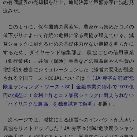
の有価証券の売却損を計上。通期決算で巨額赤字に沈む見
込みだ。
このように、保有国債の暴落や、農家から集めたコメの
値下がりによって存続の危機に陥る農協が増えている。減
益ショックに耐えるための基礎体力がない農協を明らかに
するため、ダイヤモンド編集部は、農協ごとの信用事業
（銀行業務）、共済（保険）事業などの減益額や人件費の
増加額を独自にシミュレーションした（経営の悪化が懸念
される全国ワースト30JAについては
『【JA“赤字＆消滅”危
険度ランキング・ワースト30】金融事業の縮小で1970億
円の減益に！金利上昇とコメ暴落ショックに耐えられない
「ハイリスクな農協」を独自試算で解明』
参照）。
次ページでは、減益による経営へのインパクトが大きい
農協をリストアップした「JA“赤字＆消滅”危険度ランキン
グ岩手編」を公開するとともに、同県内のハイリスク農協