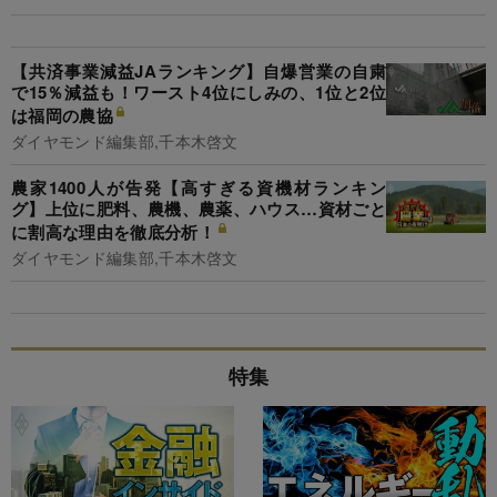
【共済事業減益JAランキング】自爆営業の自粛
で15％減益も！ワースト4位にしみの、1位と2位
は福岡の農協
ダイヤモンド編集部,千本木啓文
農家1400人が告発【高すぎる資機材ランキン
グ】上位に肥料、農機、農薬、ハウス…資材ごと
に割高な理由を徹底分析！
ダイヤモンド編集部,千本木啓文
特集