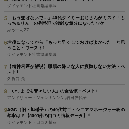
ダイヤモンド社書籍編集局
「もう並ばないで…」40代タイミーおじさんがミスド「も
っちゅりん」の列整理で複雑な気分になったワケ
みやーんZZ
老後になってから「もっと早くしておけばよかった」と思
うこと・ワースト1
ダイヤモンド社書籍編集局
【精神科医が解説】職場の嫌いな人に疲弊しない方法・ベ
スト1
久賀谷 亮
「いつまでも若々しい人」の食習慣・ベスト1
アンドリュー・ジェンキンソン,岩田佳代子
AGC（旧・旭硝子）の40代前半・シニアマネージャー級の
年収は？【5000件の口コミ情報データ】
ダイヤモンド・口コミ情報