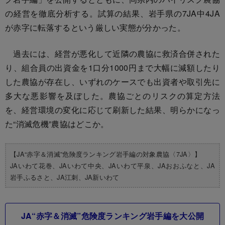
の経営を徹底分析する。試算の結果、岩手県の7JA中4JA
が赤字に転落するという厳しい実態が分かった。
過去には、経営が悪化して近隣の農協に救済合併された
り、組合員の出資金を1口分1000円まで大幅に減額したり
した農協が存在し、いずれのケースでも出資者や取引先に
多大な悪影響を及ぼした。農協ごとのリスクの算定方法
を、経営環境の変化に応じて刷新した結果、明らかになっ
た“消滅危機”農協はどこか。
【JA“赤字＆消滅”危険度ランキング岩手編の対象農協〈7JA〉】
JAいわて花巻、JAいわて中央、JAいわて平泉、JAおおふなと、JA
岩手ふるさと、JA江刺、JA新いわて
JA“赤字＆消滅”危険度ランキング岩手編を大公開