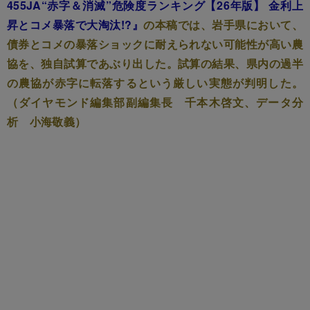
455JA“赤字＆消滅”危険度ランキング【26年版】 金利上
昇とコメ暴落で大淘汰!?』
の本稿では、岩手県において、
債券とコメの暴落ショックに耐えられない可能性が高い農
協を、独自試算であぶり出した。試算の結果、県内の過半
の農協が赤字に転落するという厳しい実態が判明した。
（ダイヤモンド編集部副編集長 千本木啓文、データ分
析 小海敬義）