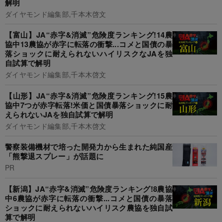
解明
ダイヤモンド編集部,千本木啓文
【富山】JA“赤字&消滅”危険度ランキング!14農
協中13農協が赤字に転落の衝撃...コメと国債の暴
落ショックに耐えられないハイリスクなJAを独
自試算で解明
ダイヤモンド編集部,千本木啓文
【山形】JA“赤字&消滅”危険度ランキング!15農
協中7つが赤字転落!米価と国債暴落ショックに耐
えられないJAを独自試算で解明
ダイヤモンド編集部,千本木啓文
警察装備機材で培った開発力から生まれた純国産
「熊撃退スプレー」が話題に
PR
【新潟】JA“赤字&消滅”危険度ランキング!8農協
中6農協が赤字に転落の衝撃...コメと国債の暴落
ショックに耐えられないハイリスク農協を独自試
算で解明