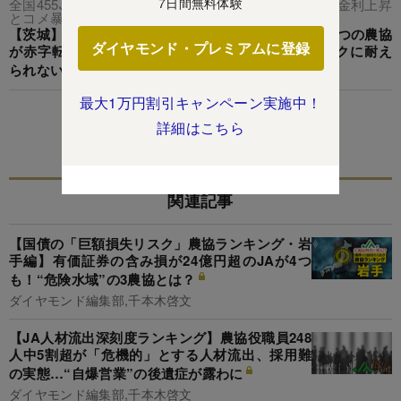
7日間無料体験
全国455JA“赤字＆消滅”危険度ランキング【26年版】 金利上昇
とコメ暴落で大淘汰!?＃9
【茨城】JA“赤字＆消滅”危険度ランキング！県内で6つの農協
ダイヤモンド・プレミアムに登録
が赤字転落！広がる農協間の格差…国債暴落ショックに耐え
られないJAを独自試算で解明
最大1万円割引キャンペーン実施中！
この特集を見る
詳細はこちら
関連記事
【国債の「巨額損失リスク」農協ランキング・岩
手編】有価証券の含み損が24億円超のJAが4つ
も！“危険水域”の3農協とは？
ダイヤモンド編集部,千本木啓文
【JA人材流出深刻度ランキング】農協役職員248
人中5割超が「危機的」とする人材流出、採用難
の実態…“自爆営業”の後遺症が露わに
ダイヤモンド編集部,千本木啓文