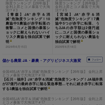
険度ランキング【26年版】
険度ランキング【26年版】
金利上昇とコメ暴落で大淘
金利上昇とコメ暴落で大淘
汰!?＃3
汰!?＃5
【青森】JA“赤字＆消
【宮城】JA“赤字＆消
滅”危険度ランキング！10
滅”危険度ランキング！7農
農協中5農協が赤字転落の
協中5つが赤字に転落、う
衝撃…コメと国債の暴落シ
ち2JAの赤字額は2億円超
ョックに耐えられないハイ
に…コメと国債の暴落ショ
リスク農協を独自試算で解
ックに耐えられない農協を
明
独自試算で解明
2026年6月15日
2026年6月18日
儲かる農業 JA・豪農・アグリビジネス大激変
フォロー
全国455JA“赤字＆消滅”危険度ランキング【26年版】 金利上昇
とコメ暴落で大淘汰!?＃18
【石川・福井】JA“赤字＆消滅”危険度ランキング！JA福井県
が27億円の最終赤字に陥る緊急事態…それに続き赤字に転落
する3農協を独自試算で解明
全国455JA“赤字＆消滅”危険度ランキング【26年版】 金利上昇
とコメ暴落で大淘汰!?＃17