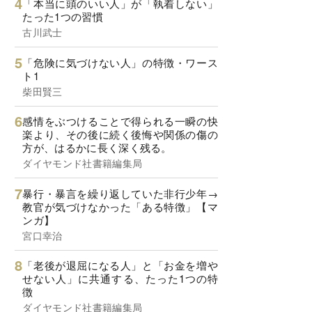
「本当に頭のいい人」が「執着しない」
たった1つの習慣
古川武士
「危険に気づけない人」の特徴・ワース
ト1
柴田賢三
感情をぶつけることで得られる一瞬の快
楽より、その後に続く後悔や関係の傷の
方が、はるかに長く深く残る。
ダイヤモンド社書籍編集局
暴行・暴言を繰り返していた非行少年→
教官が気づけなかった「ある特徴」【マ
ンガ】
宮口幸治
「老後が退屈になる人」と「お金を増や
せない人」に共通する、たった1つの特
徴
ダイヤモンド社書籍編集局