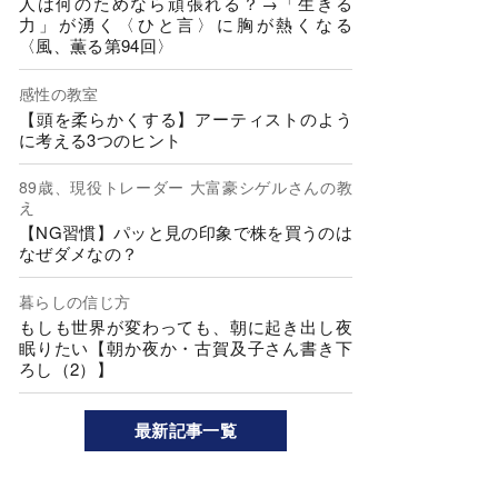
人は何のためなら頑張れる？→「生きる
力」が湧く〈ひと言〉に胸が熱くなる
〈風、薫る第94回〉
感性の教室
【頭を柔らかくする】アーティストのよう
に考える3つのヒント
89歳、現役トレーダー 大富豪シゲルさんの教
え
【NG習慣】パッと見の印象で株を買うのは
なぜダメなの？
暮らしの信じ方
もしも世界が変わっても、朝に起き出し夜
眠りたい【朝か夜か・古賀及子さん書き下
ろし（2）】
最新記事一覧