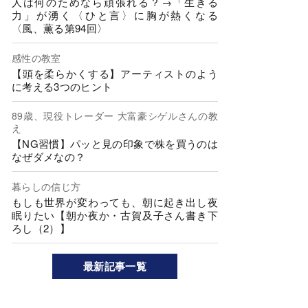
人は何のためなら頑張れる？→「生きる
力」が湧く〈ひと言〉に胸が熱くなる
〈風、薫る第94回〉
感性の教室
【頭を柔らかくする】アーティストのよう
に考える3つのヒント
89歳、現役トレーダー 大富豪シゲルさんの教
え
【NG習慣】パッと見の印象で株を買うのは
なぜダメなの？
暮らしの信じ方
もしも世界が変わっても、朝に起き出し夜
眠りたい【朝か夜か・古賀及子さん書き下
ろし（2）】
最新記事一覧