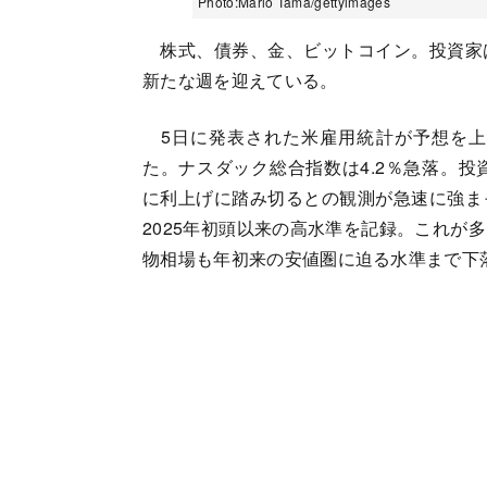
Photo:Mario Tama/gettyimages
株式、債券、金、ビットコイン。投資家
新たな週を迎えている。
5日に発表された米雇用統計が予想を上
た。ナスダック総合指数は4.2％急落。投
に利上げに踏み切るとの観測が急速に強ま
2025年初頭以来の高水準を記録。これが
物相場も年初来の安値圏に迫る水準まで下