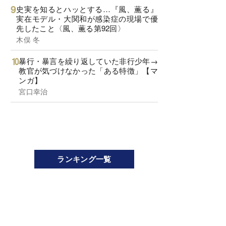
史実を知るとハッとする…『風、薫る』
実在モデル・大関和が感染症の現場で優
先したこと〈風、薫る第92回〉
木俣 冬
暴行・暴言を繰り返していた非行少年→
教官が気づけなかった「ある特徴」【マ
ンガ】
宮口幸治
ランキング一覧