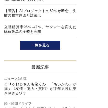
【警告】AIプロジェクトの60％が断念、失
敗の根本原因と対策は
立替精算率25％→7％、ヤンマーを変えた
購買改革の全貌を公開
一覧を見る
最新記事
ニュース3面鏡
そりゃおじさんも泣くわ…「ちいかわ」が
描く〈友情・努力・貧困〉が中年男性に突
き刺さるワケ
続・続朝ドライフ