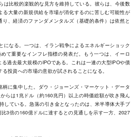
らは比較的楽観的な見方を維持している。彼らは、今後数
による大量の新規供給を市場が消化するのに苦しむ可能性が
通り、経済のファンダメンタルズ（基礎的条件）は依然と
とになる。一つは、イラン戦争によるエネルギーショック
極めて重要なインフレ指標の発表だ。もう一つは、イーロ
る過去最大規模のIPOである。これは一連の大型IPOや債
とする投資への市場の意欲が試されることになる。
銘柄に集中した。ダウ・ジョーンズ・マーケット・データ
からは1兆ドル（約160兆円）以上の時価総額が吹き飛ん
維持している。急落の引き金となったのは、米半導体大手ブ
比3倍の160億ドルに達するとの見通しを示す一方、2027