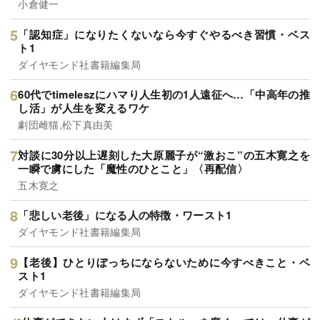
小倉健一
「認知症」になりたくないなら今すぐやるべき習慣・ベス
ト1
ダイヤモンド社書籍編集局
60代でtimeleszにハマり人生初の1人遠征へ…「中高年の推
し活」が人生を変えるワケ
劇団雌猫,松下真由美
対談に30分以上遅刻した大原麗子が“激おこ”の五木寛之を
一瞬で虜にした「魔性のひとこと」〈再配信〉
五木寛之
「悲しい老後」になる人の特徴・ワースト1
ダイヤモンド社書籍編集局
【老後】ひとりぼっちにならないために今すべきこと・ベ
スト1
ダイヤモンド社書籍編集局