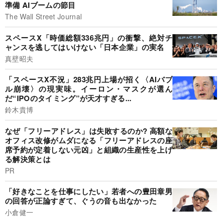
準備 AIブームの節目
The Wall Street Journal
スペースX「時価総額336兆円」の衝撃、絶対チ
ャンスを逃してはいけない「日本企業」の実名
真壁昭夫
「スペースX不況」283兆円上場が招く〈AIバブ
ル崩壊〉の現実味。イーロン・マスクが選ん
だ“IPOのタイミング”が天才すぎる...
鈴木貴博
なぜ「フリーアドレス」は失敗するのか? 高額な
オフィス改修がムダになる「フリーアドレスの座
席予約が定着しない元凶」と組織の生産性を上げ
る解決策とは
PR
「好きなことを仕事にしたい」若者への豊田章男
の回答が正論すぎて、ぐうの音も出なかった
小倉健一