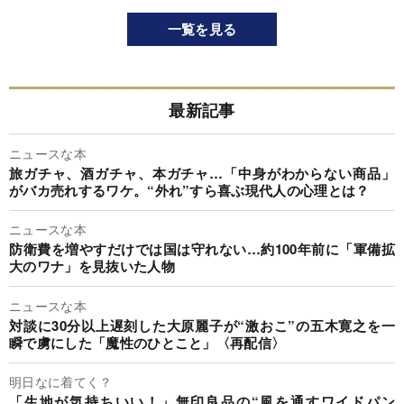
一覧を見る
最新記事
ニュースな本
旅ガチャ、酒ガチャ、本ガチャ…「中身がわからない商品」
がバカ売れするワケ。“外れ”すら喜ぶ現代人の心理とは？
ニュースな本
防衛費を増やすだけでは国は守れない…約100年前に「軍備拡
大のワナ」を見抜いた人物
ニュースな本
対談に30分以上遅刻した大原麗子が“激おこ”の五木寛之を一
瞬で虜にした「魔性のひとこと」〈再配信〉
明日なに着てく？
「生地が気持ちいい！」無印良品の“風を通すワイドパン