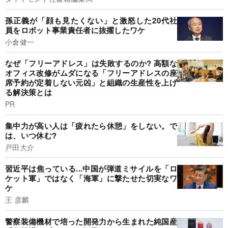
孫正義が「顔も見たくない」と激怒した20代社
員をロボット事業責任者に抜擢したワケ
小倉健一
なぜ「フリーアドレス」は失敗するのか? 高額な
オフィス改修がムダになる「フリーアドレスの座
席予約が定着しない元凶」と組織の生産性を上げ
る解決策とは
PR
集中力が高い人は「疲れたら休憩」をしない。で
は、いつ休む?
戸田大介
習近平は焦っている...中国が弾道ミサイルを「ロ
ケット軍」ではなく「海軍」に撃たせた切実なワ
ケ
王 彦麟
警察装備機材で培った開発力から生まれた純国産