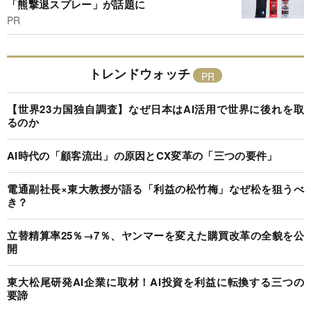
「熊撃退スプレー」が話題に
PR
トレンドウォッチ
【世界23カ国独自調査】なぜ日本はAI活用で世界に後れを取
るのか
AI時代の「顧客流出」の原因とCX変革の「三つの要件」
電通副社長×東大教授が語る「利益の松竹梅」なぜ松を狙うべ
き？
立替精算率25％→7％、ヤンマーを変えた購買改革の全貌を公
開
東大松尾研発AI企業に取材！AI投資を利益に転換する三つの
要諦