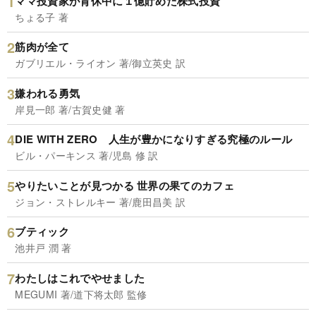
ママ投資家が育休中に１億貯めた株式投資
ちょる子 著
筋肉が全て
ガブリエル・ライオン 著/御立英史 訳
嫌われる勇気
岸見一郎 著/古賀史健 著
DIE WITH ZERO 人生が豊かになりすぎる究極のルール
ビル・パーキンス 著/児島 修 訳
やりたいことが見つかる 世界の果てのカフェ
ジョン・ストレルキー 著/鹿田昌美 訳
ブティック
池井戸 潤 著
わたしはこれでやせました
MEGUMI 著/道下将太郎 監修