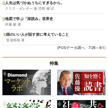
人生は気づかぬうちにすぎるから。
クリス・ギレボー 著/児島 修 訳
地図で学ぶ「深読み」世界史
伊藤 敏 著
頭のいい人が話す前に考えていること
安達裕哉 著
(POSデータ調べ、7/26～8/1)
特集