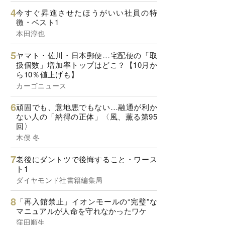
今すぐ昇進させたほうがいい社員の特
徴・ベスト1
本田淳也
ヤマト・佐川・日本郵便…宅配便の「取
扱個数」増加率トップはどこ？【10月か
ら10％値上げも】
カーゴニュース
頑固でも、意地悪でもない…融通が利か
ない人の「納得の正体」〈風、薫る第95
回〉
木俣 冬
老後にダントツで後悔すること・ワース
ト1
ダイヤモンド社書籍編集局
「再入館禁止」イオンモールの“完璧”な
マニュアルが人命を守れなかったワケ
窪田順生