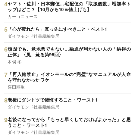
ヤマト・佐川・日本郵便…宅配便の「取扱個数」増加率ト
ップはどこ？【10月から10％値上げも】
カーゴニュース
「心が疲れたら」真っ先にすべきこと・ベスト1
ダイヤモンド社書籍編集局
頑固でも、意地悪でもない…融通が利かない人の「納得の
正体」〈風、薫る第95回〉
木俣 冬
「再入館禁止」イオンモールの“完璧”なマニュアルが人命
を守れなかったワケ
窪田順生
老後にダントツで後悔すること・ワースト1
ダイヤモンド社書籍編集局
老後になってから「もっと早くしておけばよかった」と思
うこと・ワースト1
ダイヤモンド社書籍編集局