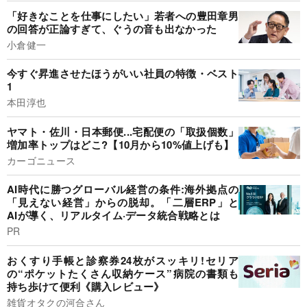
「好きなことを仕事にしたい」若者への豊田章男
の回答が正論すぎて、ぐうの音も出なかった
小倉健一
今すぐ昇進させたほうがいい社員の特徴・ベスト
1
本田淳也
ヤマト・佐川・日本郵便...宅配便の「取扱個数」
増加率トップはどこ?【10月から10%値上げも】
カーゴニュース
AI時代に勝つグローバル経営の条件:海外拠点の
「見えない経営」からの脱却。「二層ERP」と
AIが導く、リアルタイム·データ統合戦略とは
PR
おくすり手帳と診察券24枚がスッキリ!セリア
の“ポケットたくさん収納ケース”病院の書類も
持ち歩けて便利《購入レビュー》
雑貨オタクの河合さん