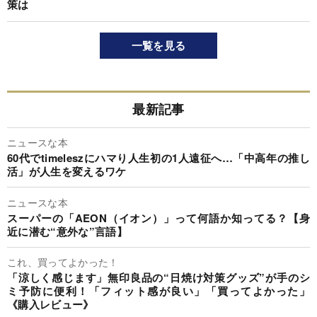
策は
一覧を見る
最新記事
ニュースな本
60代でtimeleszにハマり人生初の1人遠征へ…「中高年の推し
活」が人生を変えるワケ
ニュースな本
スーパーの「AEON（イオン）」って何語か知ってる？【身
近に潜む“意外な”言語】
これ、買ってよかった！
「涼しく感じます」無印良品の“日焼け対策グッズ”が手のシ
ミ予防に便利！「フィット感が良い」「買ってよかった」
《購入レビュー》