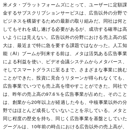
米メタ・プラットフォームズにとって、ユーザーに定額課
金するサブスクリプションサービスは、広告以外の分野で
ビジネスを構築するための最新の取り組みだ。同社は何と
してもそれを成し遂げる必要があるが、成功する確率は高
いようには見えない。広告以外の分野における売上高の拡
大は、最近まで特に急を要する課題ではなかった。人工知
能（AI）ブームが到来する前は、メタは活気ある広告事業
による利益を使い、ビデオ会議システムからメタバース、
そしてスマートグラスに至るまで、さまざまな事業に挑む
ことができた。投資に見合うリターンが得られなくても、
広告事業でいつでも売上高を増やすことができた。同社で
は、昨年の売上高の97.6％を広告事業が占めた。そのこと
は、創業から20年以上が経過した今も、中核事業以外の分
野ではほとんど成長していないことを示している。メタと
同じ程度の歴史を持ち、同じく広告事業を基盤としていた
グーグルは、10年前の時点における広告以外の売上高が、