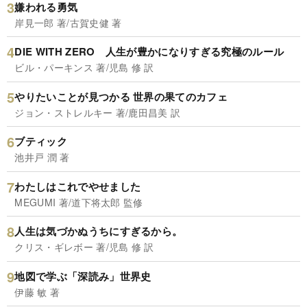
嫌われる勇気
岸見一郎 著/古賀史健 著
DIE WITH ZERO 人生が豊かになりすぎる究極のルール
ビル・パーキンス 著/児島 修 訳
やりたいことが見つかる 世界の果てのカフェ
ジョン・ストレルキー 著/鹿田昌美 訳
ブティック
池井戸 潤 著
わたしはこれでやせました
MEGUMI 著/道下将太郎 監修
人生は気づかぬうちにすぎるから。
クリス・ギレボー 著/児島 修 訳
地図で学ぶ「深読み」世界史
伊藤 敏 著