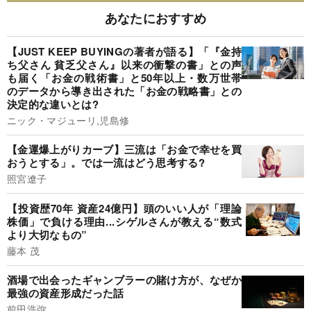
あなたにおすすめ
【JUST KEEP BUYINGの著者が語る】「『金持
ち父さん 貧乏父さん』以来の衝撃の書」との声
も届く「お金の戦術書」と50年以上・数万世帯
のデータから導き出された「お金の戦略書」との
決定的な違いとは?
ニック・マジューリ,児島修
【金運爆上がりカーブ】三流は「お金で幸せを買
おうとする」。では一流はどう思考する?
照宮遼子
【投資歴70年 資産24億円】頭のいい人が「理論
株価」で負ける理由...シゲルさんが教える“数式
より大切なもの”
藤本 茂
酒場で出会ったギャンブラーの賭け方が、なぜか
最強の資産形成だった話
前田浩弥