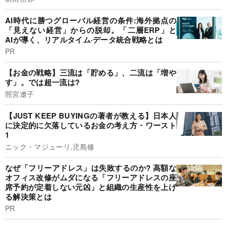
AI時代に勝つグローバル経営の条件:海外拠点の
「見えない経営」からの脱却。「二層ERP」と
AIが導く、リアルタイム·データ統合戦略とは
PR
【お金の戦略】三流は「貯める」、二流は「増や
す」。では超一流は?
照宮遼子
【JUST KEEP BUYINGの著者が教える】日本人
に決定的に欠落しているお金の考え方・ワースト
1
ニック・マジューリ,児島修
なぜ「フリーアドレス」は失敗するのか? 高額な
オフィス改修がムダになる「フリーアドレスの座
席予約が定着しない元凶」と組織の生産性を上げ
る解決策とは
PR