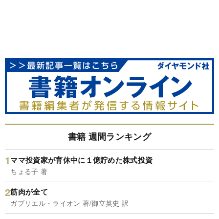
書籍 週間ランキング
ママ投資家が育休中に１億貯めた株式投資
ちょる子 著
筋肉が全て
ガブリエル・ライオン 著/御立英史 訳