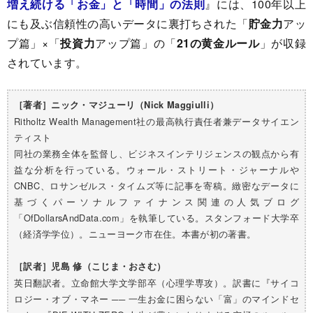
増え続ける「お金」と「時間」の法則
』には、100年以上
にも及ぶ信頼性の高いデータに裏打ちされた「
貯金力
アッ
プ篇」×「
投資力
アップ篇」の「
21の黄金ルール
」が収録
されています。
［著者］ニック・マジューリ（Nick Maggiulli）
Ritholtz Wealth Management社の最高執行責任者兼データサイエン
ティスト
同社の業務全体を監督し、ビジネスインテリジェンスの観点から有
益な分析を行っている。ウォール・ストリート・ジャーナルや
CNBC、ロサンゼルス・タイムズ等に記事を寄稿。緻密なデータに
基づくパーソナルファイナンス関連の人気ブログ
「OfDollarsAndData.com」を執筆している。スタンフォード大学卒
（経済学学位）。ニューヨーク市在住。本書が初の著書。
［訳者］
児島 修（こじま・おさむ）
英日翻訳者。立命館大学文学部卒（心理学専攻）。訳書に『サイコ
ロジー・オブ・マネー ── 一生お金に困らない「富」のマインドセ