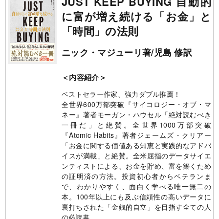
JUST KEEP BUYING 自動的
に富が増え続ける「お金」と
「時間」の法則
ニック・マジューリ著/児島 修訳
＜内容紹介＞
ベストセラー作家、強力ダブル推薦！
全世界600万部突破『サイコロジー・オブ・マ
ネー』著者モーガン・ハウセル「絶対読むべき
一冊だ」と絶賛。全世界1000万部突破
『Atomic Habits』著者ジェームズ・クリアー
「お金に関する価値ある知恵と実践的なアドバ
イスが満載」と絶賛。全米屈指のデータサイエ
ンティストによる、お金を貯め、富を築くため
の証明済の方法。投資初心者からベテランま
で、わかりやすく、面白く学べる唯一無二の
本。100年以上にも及ぶ信頼性の高いデータに
裏打ちされた「金銭的自立」を目指す全ての人
の必読書。