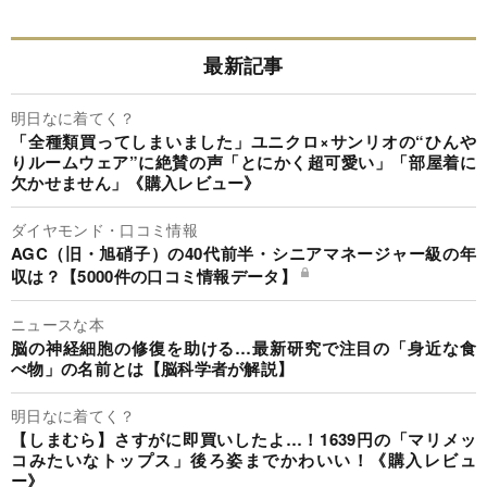
最新記事
明日なに着てく？
「全種類買ってしまいました」ユニクロ×サンリオの“ひんや
りルームウェア”に絶賛の声「とにかく超可愛い」「部屋着に
欠かせません」《購入レビュー》
ダイヤモンド・口コミ情報
AGC（旧・旭硝子）の40代前半・シニアマネージャー級の年
収は？【5000件の口コミ情報データ】
ニュースな本
脳の神経細胞の修復を助ける…最新研究で注目の「身近な食
べ物」の名前とは【脳科学者が解説】
明日なに着てく？
【しまむら】さすがに即買いしたよ…！1639円の「マリメッ
コみたいなトップス」後ろ姿までかわいい！《購入レビュ
ー》