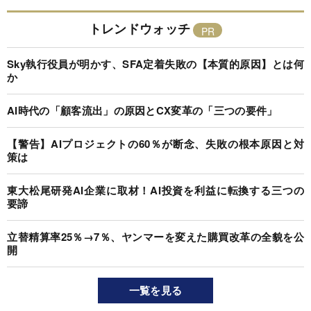
トレンドウォッチ
Sky執行役員が明かす、SFA定着失敗の【本質的原因】とは何
か
AI時代の「顧客流出」の原因とCX変革の「三つの要件」
【警告】AIプロジェクトの60％が断念、失敗の根本原因と対
策は
東大松尾研発AI企業に取材！AI投資を利益に転換する三つの
要諦
立替精算率25％→7％、ヤンマーを変えた購買改革の全貌を公
開
一覧を見る