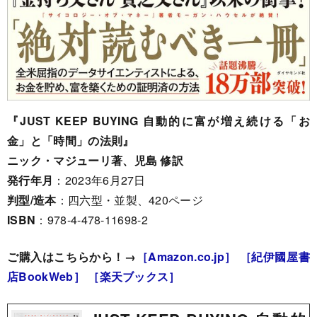
『JUST KEEP BUYING 自動的に富が増え続ける「お
金」と「時間」の法則』
ニック・マジューリ著、児島 修訳
発行年月
：2023年6月27日
判型/造本
：四六型・並製、420ページ
ISBN
：978-4-478-11698-2
ご購入はこちらから！→
［Amazon.co.jp］
［紀伊國屋書
店BookWeb］
［楽天ブックス］