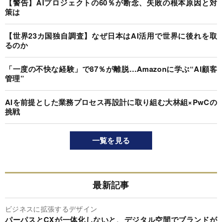
【警告】AIプロジェクトの60％が断念、失敗の根本原因と対
策は
【世界23カ国独自調査】なぜ日本はAI活用で世界に後れを取
るのか
「一度の不快な経験」で87％が離脱…Amazonに学ぶ“AI顧客
管理”
AIを前提とした業務プロセス再設計に取り組む大林組×PwCの
挑戦
一覧を見る
最新記事
ビジネスに拡張するデザイン
パーパスとCXが一体化しないと、デジタル空間でブランドが