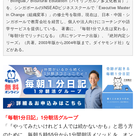
「Bilingual／Bicultural Education（バイリンガル／多文化教育）」
を、シンガポールのINSEADビジネススクールで「Executive Master
in Change（組織変革）」の修士号を取得。現在は、日本・中国・シ
ンガポールで教育会社を経営し、個人や法人向けにコーチングや語
学サービスを提供している。 著書に、『毎朝1分で人生は変わる』
『毎朝1分でリッチになる』（共にサンマーク出版）、『絶対内定シ
リーズ』（共著。2003年版から2004年版まで。ダイヤモンド社）な
どがある。
「毎朝1分日記」1分朝活グループ
「『やってみたいけれど１人では続かないかも』と思う方
のために、毎朝５時55分から1分間朝活メソッド を、オン