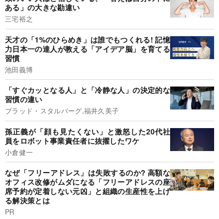
ある」の大きな勘違い
三宅裕之
天才の「1%のひらめき」は誰でもつくれる! 記憶
力日本一の達人が教える「アイデア脳」を育てる
習慣
池田義博
「すぐカッとなる人」と「冷静な人」の決定的な
習慣の違い
ブラッド・スタルバーグ,福井久美子
孫正義が「顔も見たくない」と激怒した20代社
員をロボット事業責任者に抜擢したワケ
小倉健一
なぜ「フリーアドレス」は失敗するのか? 高額な
オフィス改修がムダになる「フリーアドレスの座
席予約が定着しない元凶」と組織の生産性を上げ
る解決策とは
PR