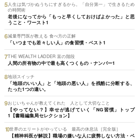
人生は気づかぬうちにすぎるから。「自分第一」で生きるため
の時間術
老後になってから「もっと早くしておけばよかった」と思
うこと・ワースト1
減量専門医が教える 食べ方の正解
「いつまでも若々しい人」の食習慣・ベスト1
THE WEALTH LADDER 富の階段
人間の所有物の中で最も高くつくもの・ナンバー1
地頭スイッチ
「地頭のいい人」と「地頭の悪い人」を残酷に分断する、
たった1つの違い。
おじいちゃんが教えてくれた 人として大切なこと
【やってない？】幸せが逃げていく「NG習慣」トップ
1【書籍編集局セレクション】
世界のエリートがやっている 最高の休息法［完全版］
【精神科医が解説】職場の嫌いな人に疲弊しない方法・ベ