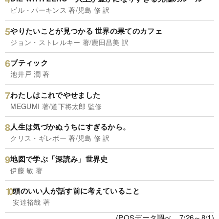
ビル・パーキンス 著/児島 修 訳
やりたいことが見つかる 世界の果てのカフェ
ジョン・ストレルキー 著/鹿田昌美 訳
ブティック
池井戸 潤 著
わたしはこれでやせました
MEGUMI 著/道下将太郎 監修
人生は気づかぬうちにすぎるから。
クリス・ギレボー 著/児島 修 訳
地図で学ぶ「深読み」世界史
伊藤 敏 著
頭のいい人が話す前に考えていること
安達裕哉 著
(POSデータ調べ、7/26～8/1)