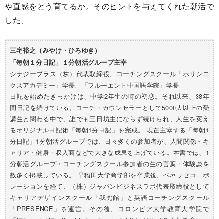
や直感をどう育てるか。そのヒントを与えてくれた朝活で
した。
三宅裕之（みやけ・ひろゆき）
「毎朝１分日記」１分朝活グループ主宰
シナジープラス（株）代表取締役、コーチングスクール「ホリシニ
クスアカデミー」学長、「フルーエント中国語学院」学長
日記を始めたきっかけは、中学2年生の時の初恋。それ以来、38年
間日記を続けている。コーチ・カウンセラーとして5000人以上の受
講生と関わる中で、誰でも三日坊主にならず続けられ、人生を変え
るオリジナル日記術「毎朝1分日記」を完成。 現在主宰する「毎朝1
分日記」1分朝活グループでは、日々多くの参加者が、人間関係・キ
ャリア・健康・収入面などで大きな成果を上げている。本書では、1
分朝活グループ・コーチングスクール参加者の生の言葉・体験談を
数多く掲載している。 早稲田大学商学部を卒業後、ベネッセコーポ
レーションを経て、（株）ジャパンビジネスラボ代表取締役として
キャリアデザインスクール「我究館」と英語コーチングスクール
「PRESENCE」を運営。その後、コロンビア大学教育大学院で