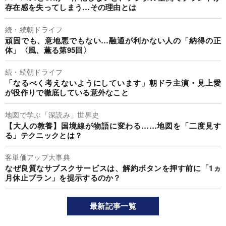
存在感を失ってしまう…その理由とは
続・続朝ドライフ
頑固でも、意地悪でもない…融通が利かない人の「納得の正
体」〈風、薫る第95回〉
続・続朝ドライフ
「なるべく考えないようにしています」朝ドラ主演・見上愛
が役作りで徹底している意外なこと
地図で学ぶ「深読み」世界史
【大人の教養】国境線が物語に変わる……地図を「二度見す
る」テクニックとは？
客単価アップ大事典
なぜ良質なサブスクサービスは、解約ボタンを押す前に「1ヵ
月休止プラン」を提示するのか？
最新記事一覧