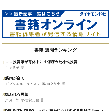
書籍 週間ランキング
ママ投資家が育休中に１億貯めた株式投資
ちょる子 著
筋肉が全て
ガブリエル・ライオン 著/御立英史 訳
嫌われる勇気
岸見一郎 著/古賀史健 著
DIE WITH ZERO 人生が豊かになりすぎる究極のルール