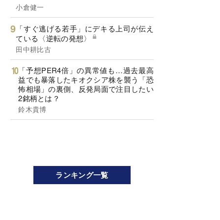
小倉健一
「すぐ逃げる若手」にデキる上司が伝え
ている〈逆転の発想〉
田中耕比古
「予想PER4倍」の異常値も…過去最高
益でも暴落したキオクシア株を襲う「恐
怖相場」の裏側、反発局面で注目したい
2銘柄とは？
鈴木貴博
ランキング一覧