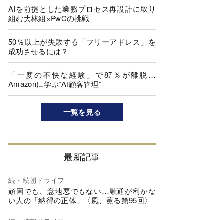
AIを前提とした業務プロセス再設計に取り
組む大林組×PwCの挑戦
50％以上が失敗する「フリーアドレス」を
成功させるには？
「一度の不快な経験」で87％が離脱…
Amazonに学ぶ“AI顧客管理”
一覧を見る
最新記事
続・続朝ドライフ
頑固でも、意地悪でもない…融通が利かな
い人の「納得の正体」〈風、薫る第95回〉