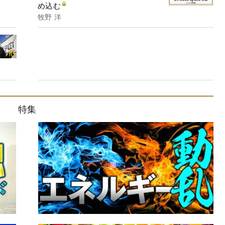
め込む
牧野 洋
特集