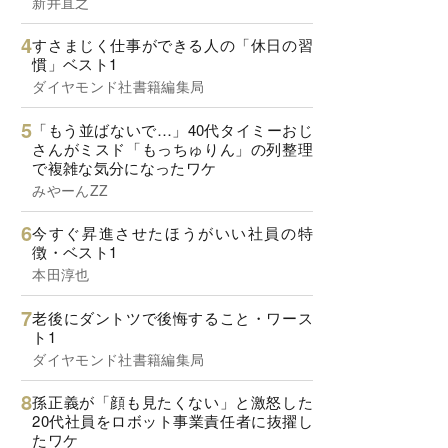
新井直之
すさまじく仕事ができる人の「休日の習
慣」ベスト1
ダイヤモンド社書籍編集局
「もう並ばないで…」40代タイミーおじ
さんがミスド「もっちゅりん」の列整理
で複雑な気分になったワケ
みやーんZZ
今すぐ昇進させたほうがいい社員の特
徴・ベスト1
本田淳也
老後にダントツで後悔すること・ワース
ト1
ダイヤモンド社書籍編集局
孫正義が「顔も見たくない」と激怒した
20代社員をロボット事業責任者に抜擢し
たワケ