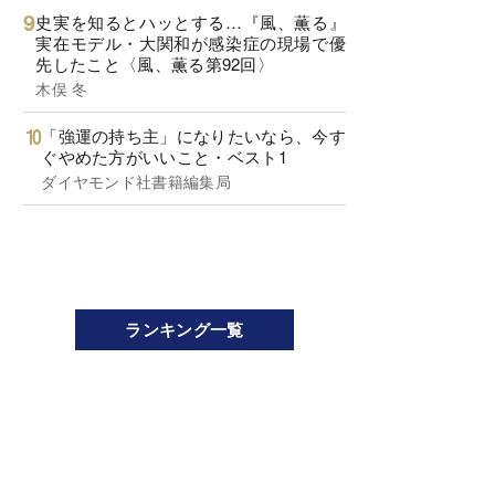
史実を知るとハッとする…『風、薫る』
実在モデル・大関和が感染症の現場で優
先したこと〈風、薫る第92回〉
木俣 冬
「強運の持ち主」になりたいなら、今す
ぐやめた方がいいこと・ベスト1
ダイヤモンド社書籍編集局
ランキング一覧