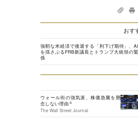
おす
強靭な米経済で後退する「利下げ期待」、A
を揺さぶるFRB新議長とトランプ大統領の
係
ウォール街の強気派、株価急騰を懸
念しない理由
The Wall Street Journal