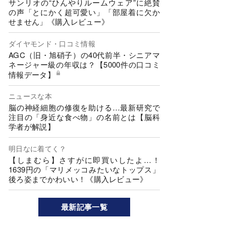
サンリオの“ひんやりルームウェア”に絶賛
の声「とにかく超可愛い」「部屋着に欠か
せません」《購入レビュー》
ダイヤモンド・口コミ情報
AGC（旧・旭硝子）の40代前半・シニアマ
ネージャー級の年収は？【5000件の口コミ
情報データ】
ニュースな本
脳の神経細胞の修復を助ける…最新研究で
注目の「身近な食べ物」の名前とは【脳科
学者が解説】
明日なに着てく？
【しまむら】さすがに即買いしたよ…！
1639円の「マリメッコみたいなトップス」
後ろ姿までかわいい！《購入レビュー》
最新記事一覧