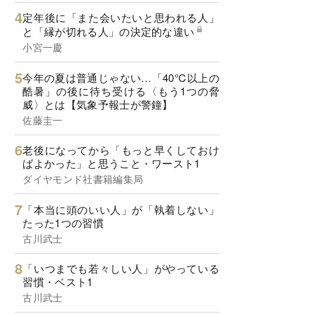
定年後に「また会いたいと思われる人」
と「縁が切れる人」の決定的な違い
小宮一慶
今年の夏は普通じゃない…「40℃以上の
酷暑」の後に待ち受ける〈もう1つの脅
威〉とは【気象予報士が警鐘】
佐藤圭一
老後になってから「もっと早くしておけ
ばよかった」と思うこと・ワースト1
ダイヤモンド社書籍編集局
「本当に頭のいい人」が「執着しない」
たった1つの習慣
古川武士
「いつまでも若々しい人」がやっている
習慣・ベスト1
古川武士