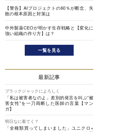
【警告】AIプロジェクトの60％が断念、失
敗の根本原因と対策は
中外製薬CEOが明かす生存戦略と【変化に
強い組織の作り方】は？
一覧を見る
最新記事
ブラックジャックによろしく
「私は被害者なのよ」差別的発言を叫ぶ“被
害女性”を一刀両断した医師の言葉【マン
ガ】
明日なに着てく？
「全種類買ってしまいました」ユニクロ×