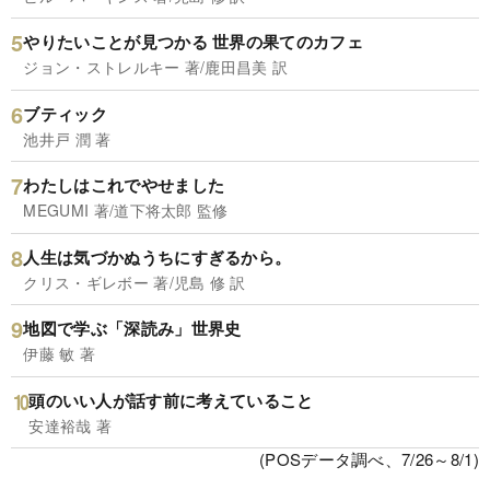
やりたいことが見つかる 世界の果てのカフェ
ジョン・ストレルキー 著/鹿田昌美 訳
ブティック
池井戸 潤 著
わたしはこれでやせました
MEGUMI 著/道下将太郎 監修
人生は気づかぬうちにすぎるから。
クリス・ギレボー 著/児島 修 訳
地図で学ぶ「深読み」世界史
伊藤 敏 著
頭のいい人が話す前に考えていること
安達裕哉 著
(POSデータ調べ、7/26～8/1)