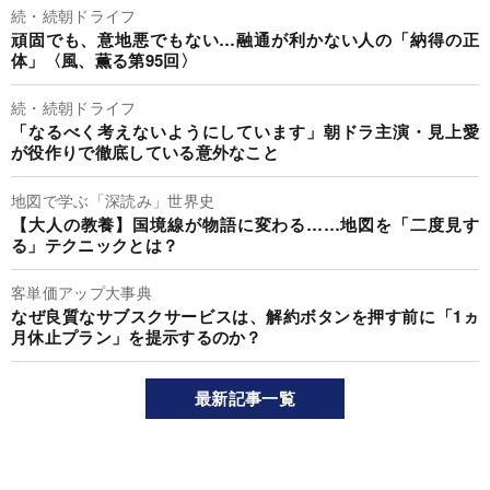
続・続朝ドライフ
頑固でも、意地悪でもない…融通が利かない人の「納得の正
体」〈風、薫る第95回〉
続・続朝ドライフ
「なるべく考えないようにしています」朝ドラ主演・見上愛
が役作りで徹底している意外なこと
地図で学ぶ「深読み」世界史
【大人の教養】国境線が物語に変わる……地図を「二度見す
る」テクニックとは？
客単価アップ大事典
なぜ良質なサブスクサービスは、解約ボタンを押す前に「1ヵ
月休止プラン」を提示するのか？
最新記事一覧