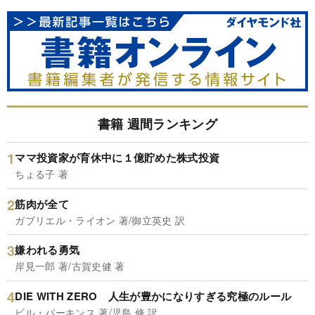
書籍 週間ランキング
ママ投資家が育休中に１億貯めた株式投資
ちょる子 著
筋肉が全て
ガブリエル・ライオン 著/御立英史 訳
嫌われる勇気
岸見一郎 著/古賀史健 著
DIE WITH ZERO 人生が豊かになりすぎる究極のルール
ビル・パーキンス 著/児島 修 訳