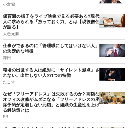
小倉健一
保育園の様子をライブ映像で見る必要ある?現代
人に求められる「放っておく力」とは【現役僧侶
が語る】
大愚元勝
仕事ができるのに「管理職にしてはいけない人」
の決定的な特徴
澤円
職場の出世する人は絶対に「サイレント減点」さ
れない。出世しない人の1つの特徴
たこす
なぜ「フリーアドレス」は失敗するのか? 高額な
オフィス改修がムダになる「フリーアドレスの座
席予約が定着しない元凶」と組織の生産性を上げ
る解決策とは
PR