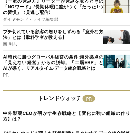
【一流の休み方】リーダーが休みを取るときの
「NGワード」/長期休暇に差がつく「たった1つ
の習慣」〈見逃し配信〉
ダイヤモンド・ライフ編集部
ブチ切れている顧客の怒りをしずめる「意外な方
法」とは【脳科学者が教える】
西 剛志
AI時代に勝つグローバル経営の条件:海外拠点の
「見えない経営」からの脱却。「二層ERP」と
AIが導く、リアルタイム·データ統合戦略とは
PR
トレンドウォッチ
中外製薬CEOが明かす生存戦略と【変化に強い組織の作り
方】は？
JVCケンウッドが選んだ経営判断をラクにするデータ統合戦略