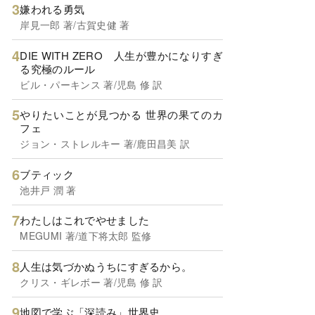
嫌われる勇気
岸見一郎 著/古賀史健 著
DIE WITH ZERO 人生が豊かになりすぎ
る究極のルール
ビル・パーキンス 著/児島 修 訳
やりたいことが見つかる 世界の果てのカ
フェ
ジョン・ストレルキー 著/鹿田昌美 訳
ブティック
池井戸 潤 著
わたしはこれでやせました
MEGUMI 著/道下将太郎 監修
人生は気づかぬうちにすぎるから。
クリス・ギレボー 著/児島 修 訳
地図で学ぶ「深読み」世界史