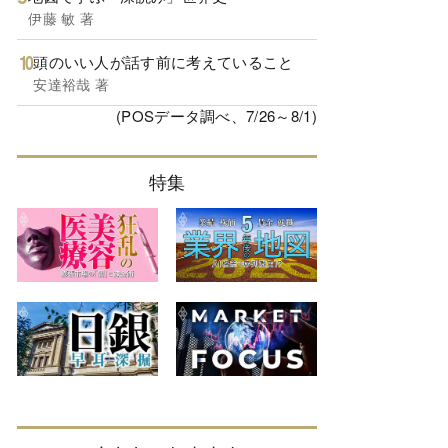
伊藤 敏 著
頭のいい人が話す前に考えていること
安達裕哉 著
(POSデータ調べ、7/26～8/1)
特集