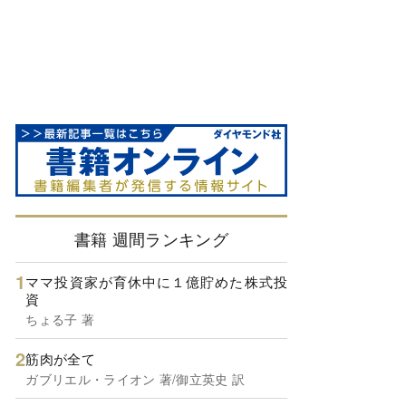
書籍 週間ランキング
ママ投資家が育休中に１億貯めた株式投
資
ちょる子 著
筋肉が全て
ガブリエル・ライオン 著/御立英史 訳