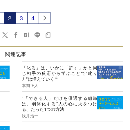
2
3
4
関連記事
「叱る」は、いかに「許す」かと同
じ相手の反応から学ぶことで“叱り
方”は増えていく
本間正人
“「できる人」だけを優遇する組織
は、弱体化する”人の心に火をつけ
る、たった1つの方法
浅井浩一