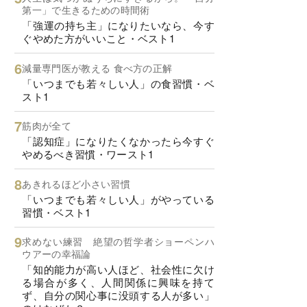
第一」で生きるための時間術
「強運の持ち主」になりたいなら、今す
ぐやめた方がいいこと・ベスト1
減量専門医が教える 食べ方の正解
「いつまでも若々しい人」の食習慣・ベ
スト1
筋肉が全て
「認知症」になりたくなかったら今すぐ
やめるべき習慣・ワースト1
あきれるほど小さい習慣
「いつまでも若々しい人」がやっている
習慣・ベスト1
求めない練習 絶望の哲学者ショーペンハ
ウアーの幸福論
「知的能力が高い人ほど、社会性に欠け
る場合が多く、人間関係に興味を持て
ず、自分の関心事に没頭する人が多い」