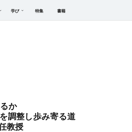
学び
特集
書籍
するか
を調整し歩み寄る道
任教授