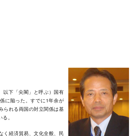
島、以下「尖閣」と呼ぶ）国有
係に陥った。すでに1年余が
みられる両国の対立関係は基
いる。
なく経済貿易、文化全般、民