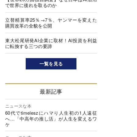
で世界に後れを取るのか
立替精算率25％→7％、ヤンマーを変えた
購買改革の全貌を公開
東大松尾研発AI企業に取材！AI投資を利益
に転換する三つの要諦
一覧を見る
最新記事
ニュースな本
60代でtimeleszにハマり人生初の1人遠征
へ…「中高年の推し活」が人生を変えるワ
ケ