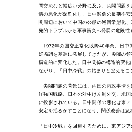
間交流など幅広い分野に及ぶ。尖閣問題を
情の悪化が深刻化し、日中関係の長期不安
閣周辺において中国の公船の巡回常態化、
発的トラブルから軍事衝突へ発展の危険性
1972年の国交正常化以降40年余、日
好協調を基調に発展してきたが、尖閣の領
構造的に変化した。日中関係の構造的変化は
ながり、「日中冷戦」の始まりと捉えるこ
尖閣問題の背景には、両国の内政事情を
洋強国戦略、日本の対中けん制外交、米国
に投影されている。日中関係の悪化は東ア
安定を揺るがすことになり、関係改善は急
「日中冷戦」を回避するために、東アジア