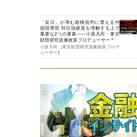
「反日」が孕む政権批判に脅える中
国指導部 対日強硬策を理解する上で
重要な2つの要素――小原凡司・東京
財団研究員兼政策プロデューサー
小原凡司［東京財団研究員兼政策プロデ
ューサー】