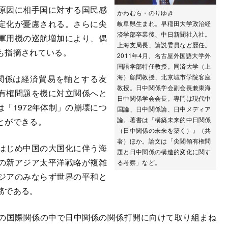
原因に相手国に対する国民感
かわむら・のりゆき
定化が憂慮される。さらに尖
岐阜県生まれ。早稲田大学政治経
済学部卒業後、中日新聞社入社。
軍用機の巡航増加により、偶
上海支局長、論説委員など歴任。
も指摘されている。
2011年4月、名古屋外国語大学外
国語学部特任教授。同済大学（上
海）顧問教授、北京城市学院客座
中関係は経済貿易を軸とする友
教授。日中関係学会副会長兼東海
有権問題を機に対立関係へと
日中関係学会会長。専門は現代中
「1972年体制」の崩壊につ
国論、日中関係論、日中メディア
論。著書は『構築未来的中日関係
とができる。
（日中関係の未来を築く）』（共
著）ほか。論文は「尖閣領有権問
はじめ中国の大国化に伴う海
題と日中関係の構造的変化に関す
の新アジア太平洋戦略が複雑
る考察」など。
ジアのみならず世界の平和と
務である。
の国際関係の中で日中関係の関係打開に向けて取り組まね