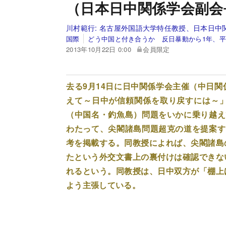
（日本日中関係学会副会
川村範行:
名古屋外国語大学特任教授、日本日中
国際
どう中国と付き合うか 反日暴動から1年、平
2013年10月22日 0:00
会員限定
去る9月14日に日中関係学会主催（中日
えて～日中が信頼関係を取り戻すには～
（中国名・釣魚島）問題をいかに乗り越え
わたって、尖閣諸島問題超克の道を提案す
考を掲載する。同教授によれば、尖閣諸島
たという外交文書上の裏付けは確認できな
れるという。同教授は、日中双方が「棚上
よう主張している。