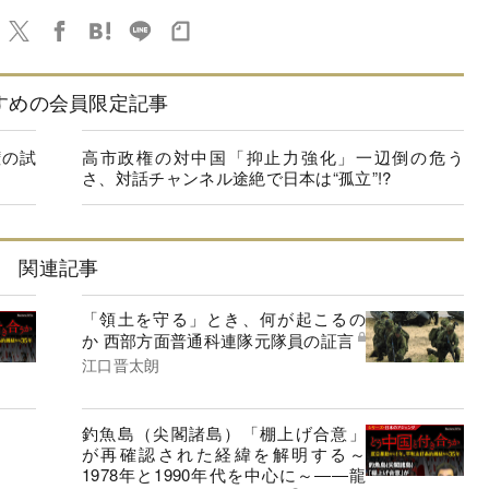
すめの会員限定記事
権の試
高市政権の対中国「抑止力強化」一辺倒の危う
さ、対話チャンネル途絶で日本は“孤立”!?
関連記事
「領土を守る」とき、何が起こるの
か 西部方面普通科連隊元隊員の証言
江口晋太朗
釣魚島（尖閣諸島）「棚上げ合意」
が再確認された経緯を解明する～
1978年と1990年代を中心に～――龍