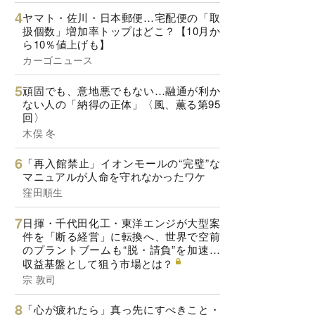
ヤマト・佐川・日本郵便…宅配便の「取
扱個数」増加率トップはどこ？【10月か
ら10％値上げも】
カーゴニュース
頑固でも、意地悪でもない…融通が利か
ない人の「納得の正体」〈風、薫る第95
回〉
木俣 冬
「再入館禁止」イオンモールの“完璧”な
マニュアルが人命を守れなかったワケ
窪田順生
日揮・千代田化工・東洋エンジが大型案
件を「断る経営」に転換へ、世界で空前
のプラントブームも“脱・請負”を加速…
収益基盤として狙う市場とは？
宗 敦司
「心が疲れたら」真っ先にすべきこと・