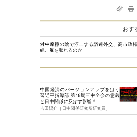
おす
対中摩擦の陰で浮上する議連外交、高市政
練、舵を取れるのか
中国経済のバージョンアップを狙う
習近平指導部 第18期三中全会の意義
と日中関係に及ぼす影響
吉田陽介［日中関係研究所研究員］