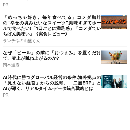
PR
「めっちゃ好き。毎年食べてる」コメダ珈琲
の“幸せの塊みたいなスイーツ”美味すぎてホー
ルで食べたい!「1口ごとに満足感」「コメダでい
ちばん美味い」《実食レビュー》
ランチ命の山盛くん
なぜ「ビール」の隣に「おつまみ」を置くだけ
で、売上が跳ね上がるのか?
岡本達彦
AI時代に勝つグローバル経営の条件:海外拠点の
「見えない経営」からの脱却。「二層ERP」と
AIが導く、リアルタイム·データ統合戦略とは
PR