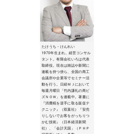
たけうち・けんれい
1970年生まれ。経営コンサル
タント。有限会社いろは代表
取締役。現在は雑誌や新聞に
連載を持つ傍ら、全国の商工
会議所や企業等でセミナー活
動を行う。日経ＭＪにおいて
毎週月曜日「竹内謙礼の商ビ
ズＮＯＷ」を連載中。著書に
『消費税を逆手に取る販促テ
クニック』（双葉社）『安売
りしないでお客をがっちりつ
かむ技術』（日本経済新聞
社）、「会計天国」（ＰＨＰ