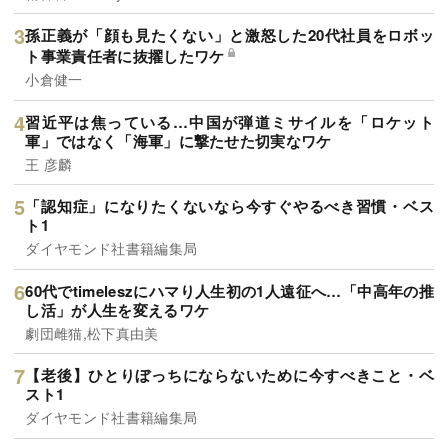
孫正義が「顔も見たくない」と激怒した20代社員をロボッ
ト事業責任者に抜擢したワケ
小倉健一
習近平は焦っている…中国が弾道ミサイルを「ロケット
軍」ではなく「海軍」に撃たせた切実なワケ
王 彦麟
「認知症」になりたくないなら今すぐやるべき習慣・ベス
ト1
ダイヤモンド社書籍編集局
60代でtimeleszにハマり人生初の1人遠征へ…「中高年の推
し活」が人生を変えるワケ
劇団雌猫,松下真由美
【老後】ひとりぼっちにならないために今すべきこと・ベ
スト1
ダイヤモンド社書籍編集局