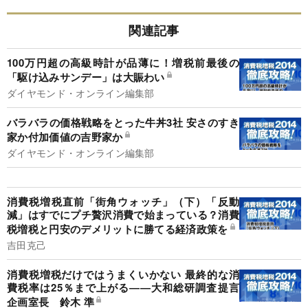
関連記事
100万円超の高級時計が品薄に！増税前最後の
「駆け込みサンデー」は大賑わい
ダイヤモンド・オンライン編集部
バラバラの価格戦略をとった牛丼3社 安さのすき
家か付加価値の吉野家か
ダイヤモンド・オンライン編集部
消費税増税直前「街角ウォッチ」（下）「反動
減」はすでにプチ贅沢消費で始まっている？消費
税増税と円安のデメリットに勝てる経済政策を
吉田克己
消費税増税だけではうまくいかない 最終的な消
費税率は25％まで上がる――大和総研調査提言
企画室長 鈴木 準