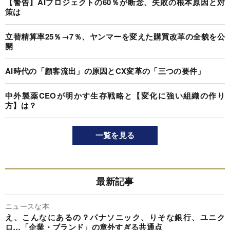
【警告】AIプロジェクトの60％が断念、失敗の根本原因と対
策は
立替精算率25％→7％、ヤンマーを変えた購買改革の全貌を公
開
AI時代の「顧客流出」の原因とCX変革の「三つの要件」
中外製薬CEOが明かす生存戦略と【変化に強い組織の作り
方】は？
一覧を見る
最新記事
ニュースな本
え、こんなにあるの？パナソニック、りそな銀行、ユニク
ロ…「企業・ブランド」の意外すぎる共通点