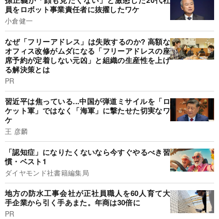
孫正義が「顔も見たくない」と激怒した20代社
員をロボット事業責任者に抜擢したワケ
小倉健一
なぜ「フリーアドレス」は失敗するのか? 高額な
オフィス改修がムダになる「フリーアドレスの座
席予約が定着しない元凶」と組織の生産性を上げ
る解決策とは
PR
習近平は焦っている...中国が弾道ミサイルを「ロ
ケット軍」ではなく「海軍」に撃たせた切実なワ
ケ
王 彦麟
「認知症」になりたくないなら今すぐやるべき習
慣・ベスト1
ダイヤモンド社書籍編集局
地方の防水工事会社が正社員職人を60人育て大
手企業から引く手あまた。年商は30倍に
PR