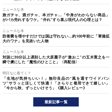
ニュースな本
旅ガチャ、酒ガチャ、本ガチャ…「中身がわからない商品」
がバカ売れするワケ。“外れ”すら喜ぶ現代人の心理とは？
ニュースな本
防衛費を増やすだけでは国は守れない…約100年前に「軍備拡
大のワナ」を見抜いた人物
ニュースな本
対談に30分以上遅刻した大原麗子が“激おこ”の五木寛之を一
瞬で虜にした「魔性のひとこと」〈再配信〉
明日なに着てく？
「生地が気持ちいい！」無印良品の“風を通すワイドパン
ツ”サラッと涼しくて快適！「さらりと着用できて嬉しい」
「今から秋、ずっといけそう」《購入レビュー》
最新記事一覧