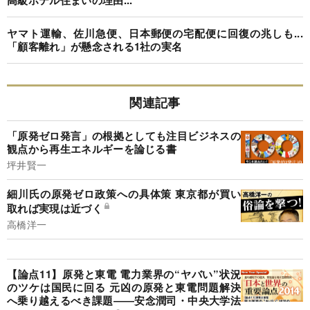
高級ホテル住まいの理由...
ヤマト運輸、佐川急便、日本郵便の宅配便に回復の兆しも...
「顧客離れ」が懸念される1社の実名
関連記事
「原発ゼロ発言」の根拠としても注目ビジネスの
観点から再生エネルギーを論じる書
坪井賢一
細川氏の原発ゼロ政策への具体策 東京都が買い
取れば実現は近づく
高橋洋一
【論点11】原発と東電 電力業界の“ヤバい”状況
のツケは国民に回る 元凶の原発と東電問題解決
へ乗り越えるべき課題――安念潤司・中央大学法