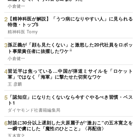
小倉健一
【精神科医が解説】「うつ病になりやすい人」に見られる
特徴・トップ5
精神科医 Tomy
孫正義が「顔も見たくない」と激怒した20代社員をロボッ
ト事業責任者に抜擢したワケ
小倉健一
習近平は焦っている…中国が弾道ミサイルを「ロケット
軍」ではなく「海軍」に撃たせた切実なワケ
王 彦麟
「認知症」になりたくないなら今すぐやるべき習慣・ベス
ト1
ダイヤモンド社書籍編集局
対談に30分以上遅刻した大原麗子が“激おこ”の五木寛之を
一瞬で虜にした「魔性のひとこと」〈再配信〉
五木寛之