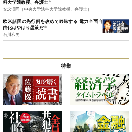
科大学院教授、弁護士
安念潤司［中央大学法科大学院教授、弁護士］
欧米諸国の先行例を改めて吟味する 電力全面自
由化はやはり愚策だ
石川和男
特集