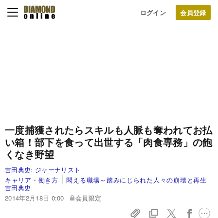
ログイン
一度捕獲されたらスキルも人脈も奪われてお払
い箱！
部下を食って出世する「肉食専務」の飽
くなき野望
吉田典史:
ジャーナリスト
キャリア・働き方
悶える職場～踏みにじられた人々の崩壊と再生
吉田典史
2014年2月18日 0:00
会員限定