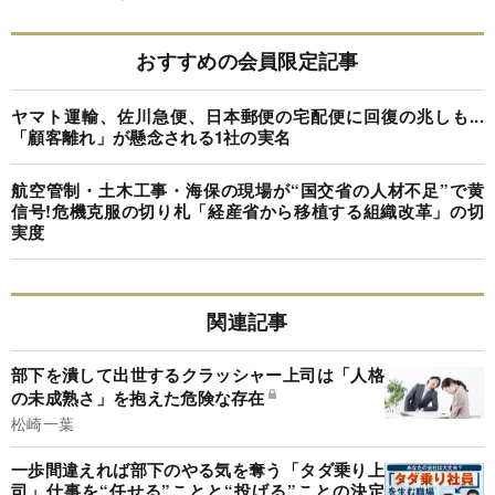
おすすめの会員限定記事
ヤマト運輸、佐川急便、日本郵便の宅配便に回復の兆しも...
「顧客離れ」が懸念される1社の実名
航空管制・土木工事・海保の現場が“国交省の人材不足”で黄
信号!危機克服の切り札「経産省から移植する組織改革」の切
実度
関連記事
部下を潰して出世するクラッシャー上司は「人格
の未成熟さ」を抱えた危険な存在
松崎一葉
一歩間違えれば部下のやる気を奪う「タダ乗り上
司」仕事を“任せる”ことと“投げる”ことの決定