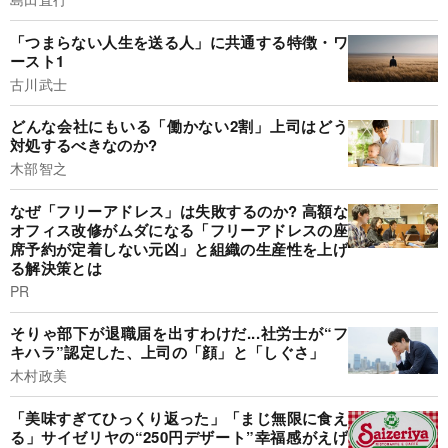
「つまらない人生を送る人」に共通する特徴・ワ
ースト1
古川武士
どんな会社にもいる「働かない2割」上司はどう
対処するべきなのか?
木部智之
なぜ「フリーアドレス」は失敗するのか? 高額な
オフィス改修がムダになる「フリーアドレスの座
席予約が定着しない元凶」と組織の生産性を上げ
る解決策とは
PR
そりゃ部下が退職届を出すわけだ...社労士が“フ
キハラ”認定した、上司の「顔」と「しぐさ」
木村政美
「美味すぎてひっくり返った」「まじ無限に食え
る」サイゼリヤの“250円デザート”幸福感がえげ