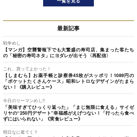
一覧を見る
最新記事
戦争めし
【マンガ】空襲警報下でも大繁盛の寿司店、集まった客たち
の「秘密の寿司ネタ」にヨダレが出そう〈再配信〉
これ、買ってよかった！
【しまむら】お薬手帳と診察券45枚がスッポリ！1089円の
「ポケットたくさんケース」昭和レトロなデザインがたまら
ない！《購入レビュー》
今日のリーマンめし!!
「美味すぎてひっくり返った」「まじ無限に食える」サイゼ
リヤの“250円デザート”幸福感がえげつない！「行ったら食べ
ずにはいられない」《実食レビュー》
明日なに着てく？