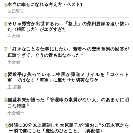
本当に幸せになれる考え方・ベスト1
柴田賢三
そりゃ秀吉が出世するわ…「格上」の柴田勝家を追い抜い
た〈根回し力〉がエグすぎた
今泉慎一
「好きなことを仕事にしたい」若者への豊田章男の回答が
正論すぎて、ぐうの音も出なかった
小倉健一
習近平は焦っている…中国が弾道ミサイルを「ロケット
軍」ではなく「海軍」に撃たせた切実なワケ
王 彦麟
稲盛和夫が語った「管理職の素質がない人」のあまりに明
白な特徴
小倉健一
対談に30分以上遅刻した大原麗子が“激おこ”の五木寛之を
一瞬で虜にした「魔性のひとこと」〈再配信〉