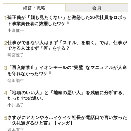
経営・戦略
会員
孫正義が「顔も見たくない」と激怒した20代社員をロボッ
ト事業責任者に抜擢したワケ
小倉健一
仕事ができない人はまず「スキル」を磨く。では、仕事が
できる人はまず「何」をする？
照宮遼子
「再入館禁止」イオンモールの“完璧”なマニュアルが人命
を守れなかったワケ
窪田順生
「地頭のいい人」と「地頭の悪い人」を残酷に分断する、
たった1つの違い。
小川晶子
さすがにアカンやろ…イケイケ社長が電話口で言い放った
「失礼過ぎるひと言」【マンガ】
岩本有平