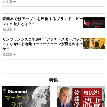
松本晋一
音楽界ではアップルを圧倒するブランド「ビー
ツ」の魅力とは？
瀧口範子
サンフランシスコで進む「アンチ・スターバック
ス」なぜいま地元コーヒーチェーンが愛されるの
か
瀧口範子
特集