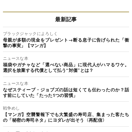
最新記事
ブラックジャックによろしく
母親が多額の現金をプレゼント→断る息子に告げられた「衝
撃の事実」【マンガ】
ニュースな本
福袋やガチャなど「選べない商品」に現代人がハマるワケ。
選択を放棄する代償として払う“対価”とは？
ニュースな本
なぜスティーブ・ジョブズの話は短くても伝わったのか？話
す前にしていた「たった1つの習慣」
戦争めし
【マンガ】空襲警報下でも大繁盛の寿司店、集まった客たち
の「秘密の寿司ネタ」にヨダレが出そう〈再配信〉