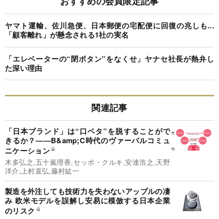
おすすめの会員限定記事
ヤマト運輸、佐川急便、日本郵便の宅配便に回復の兆しも...
「顧客離れ」が懸念される1社の実名
「エレベーターの“閉ボタン”をなくせ」ヤナセ社長が熱弁し
た深い理由
関連記事
「日本ブランド」は“口ベタ”を脱することがで
きるか？――B&amp;C時代のヴァーバルコミュ
ニケーション
木多弘之,五十嵐理香,セッポ・クルキ,安達浩之,天野
洋介,上村直弘,藤村紘一
製造を外注しても技術力を失わないアップルの凄
み 欧米モデルを誤解し安易に模倣する日本企業
のリスク