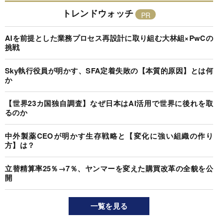
トレンドウォッチ
AIを前提とした業務プロセス再設計に取り組む大林組×PwCの
挑戦
Sky執行役員が明かす、SFA定着失敗の【本質的原因】とは何
か
【世界23カ国独自調査】なぜ日本はAI活用で世界に後れを取
るのか
中外製薬CEOが明かす生存戦略と【変化に強い組織の作り
方】は？
立替精算率25％→7％、ヤンマーを変えた購買改革の全貌を公
開
一覧を見る