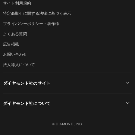
サイト利用規約
特定商取引に関する法律に基づく表示
プライバシーポリシー・著作権
よくある質問
広告掲載
お問い合わせ
法人導入について
ダイヤモンド社のサイト
Diamond Online(English)
ダイヤモンド社について
週刊ダイヤモンド
ダイヤモンド社TOP
DIAMONDハーバード・ビジネス・レビュー
© DIAMOND, INC.
会社概要
ダイヤモンドZAi（デジタル版）