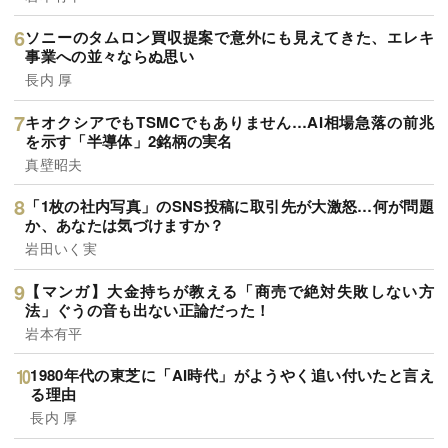
ソニーのタムロン買収提案で意外にも見えてきた、エレキ
事業への並々ならぬ思い
長内 厚
キオクシアでもTSMCでもありません…AI相場急落の前兆
を示す「半導体」2銘柄の実名
真壁昭夫
「1枚の社内写真」のSNS投稿に取引先が大激怒…何が問題
か、あなたは気づけますか？
岩田いく実
【マンガ】大金持ちが教える「商売で絶対失敗しない方
法」ぐうの音も出ない正論だった！
岩本有平
1980年代の東芝に「AI時代」がようやく追い付いたと言え
る理由
長内 厚