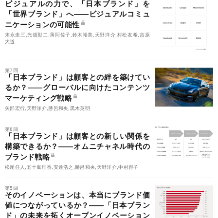
ビジュアルの力で、「日本ブランド」を
「世界ブランド」へ――ビジュアルコミュ
ニケーションの可能性
末永圭三,光畑彰二,薄阿佐子,鈴木裕美,天野洋介,村松友希,吉原
大道
第7回
「日本ブランド」は顧客との絆を築けてい
るか？――グローバルに向けたコンテンツ
マーケティング戦略
矢部宏行,天野洋介,勝呂和央,黒木英明
第6回
「日本ブランド」は顧客との新しい関係を
構築できるか？――オムニチャネル時代の
ブランド戦略
松尾任人,五十嵐理香,安達浩之,勝呂和央,天野洋介,中村容子
第5回
そのイノベーションは、本当にブランド価
値につながっているか？――「日本ブラン
ド」の未来を拓くオープンイノベーション