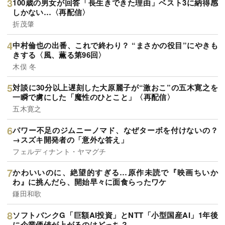
100歳の男女が回答「長生きできた理由」ベスト3に納得感
しかない…〈再配信〉
折茂肇
中村倫也の出番、これで終わり？ “まさかの役目”にやきも
きする〈風、薫る第96回〉
木俣 冬
対談に30分以上遅刻した大原麗子が“激おこ”の五木寛之を
一瞬で虜にした「魔性のひとこと」〈再配信〉
五木寛之
パワー不足のジムニーノマド、なぜターボを付けないの？
→スズキ開発者の「意外な答え」
フェルディナント・ヤマグチ
かわいいのに、絶望的すぎる…原作未読で『映画ちいか
わ』に挑んだら、開始早々に面食らったワケ
鎌田和歌
ソフトバンクG「巨額AI投資」とNTT「小型国産AI」1年後
に企業価値が上がるのはどっち？