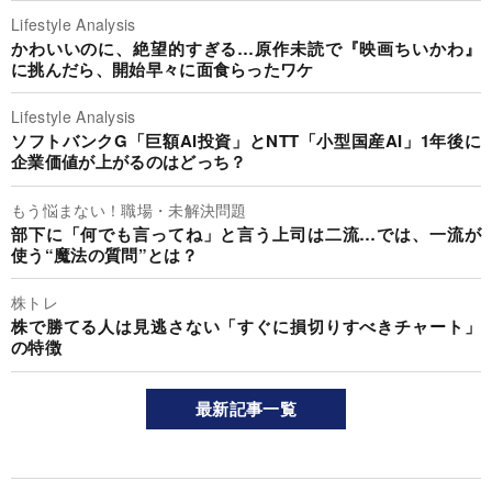
Lifestyle Analysis
かわいいのに、絶望的すぎる…原作未読で『映画ちいかわ』
に挑んだら、開始早々に面食らったワケ
Lifestyle Analysis
ソフトバンクG「巨額AI投資」とNTT「小型国産AI」1年後に
企業価値が上がるのはどっち？
もう悩まない！職場・未解決問題
部下に「何でも言ってね」と言う上司は二流…では、一流が
使う“魔法の質問”とは？
株トレ
株で勝てる人は見逃さない「すぐに損切りすべきチャート」
の特徴
最新記事一覧