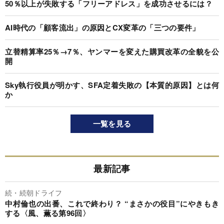
50％以上が失敗する「フリーアドレス」を成功させるには？
AI時代の「顧客流出」の原因とCX変革の「三つの要件」
立替精算率25％→7％、ヤンマーを変えた購買改革の全貌を公
開
Sky執行役員が明かす、SFA定着失敗の【本質的原因】とは何
か
一覧を見る
最新記事
続・続朝ドライフ
中村倫也の出番、これで終わり？ “まさかの役目”にやきもき
する〈風、薫る第96回〉