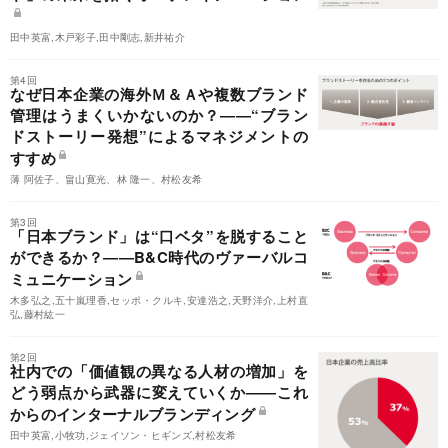
田中英富,木戸彩子,田中剛志,新井祐介
第4回
なぜ日本企業の海外Ｍ＆Ａや複数ブランド
管理はうまくいかないのか？――“ブラン
ドストーリー発想”によるマネジメントの
すすめ
薄 阿佐子、畠山寛光、林 隆一、村松友希
第3回
「日本ブランド」は“口ベタ”を脱すること
ができるか？――B&C時代のヴァーバルコ
ミュニケーション
木多弘之,五十嵐理香,セッポ・クルキ,安達浩之,天野洋介,上村直
弘,藤村紘一
第2回
社内での「価値観の異なる人材の増加」を
どう弱点から武器に変えていくか――これ
からのインターナルブランディング
田中英富,小牧功,ジェイソン・ヒギンズ,村松友希