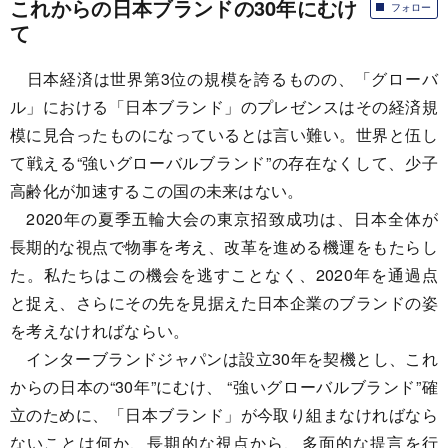
これからの日本ブランドの30年にむけ
フォロー
て
日本経済は世界第3位の規模を誇るものの、「グローバ
ル」における「日本ブランド」のプレゼンスはその経済規
模に見合ったものになっているとは言い難い。世界と伍し
て戦える“強いグローバルブランド”の存在なくして、少子
高齢化が加速するこの国の未来はない。
2020年の夏季五輪大会の東京招致成功は、日本全体が
長期的な視点で物事を考え、改革を進める機運をもたらし
た。私たちはこの機会を逃すことなく、2020年を通過点
と捉え、さらにその先を見据えた日本企業のブランドの姿
を考えなければならい。
インターブランドジャパンは設立30年を契機とし、これ
からの日本の“30年”にむけ、 “強いグローバルブランド”確
立のために、「日本ブランド」が今取り組まなければなら
ないことは何か、長期的な視点から、多面的な提言を行