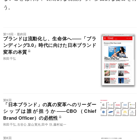
う。
第10回・最終回
ブランドは流動化し、生命体へ――「ブラ
ンディング3.0」時代に向けた日本ブランド
変革の本質
和田千弘
第9回
「日本ブランド」の真の変革へのリーダー
シップは誰が担うか――CBO（Chief
Brand Officer）の必然性
和田千弘,古谷公,畠山寛光,田中 功,藤村紘一
第8回