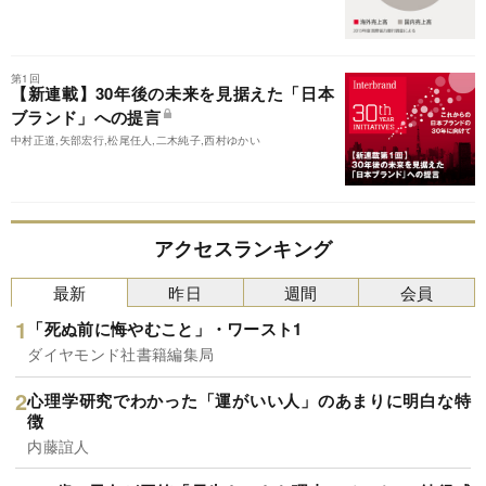
第1回
【新連載】30年後の未来を見据えた「日本
ブランド」への提言
中村正道,矢部宏行,松尾任人,二木純子,西村ゆかい
アクセスランキング
最新
昨日
週間
会員
「死ぬ前に悔やむこと」・ワースト1
ダイヤモンド社書籍編集局
心理学研究でわかった「運がいい人」のあまりに明白な特
徴
内藤誼人