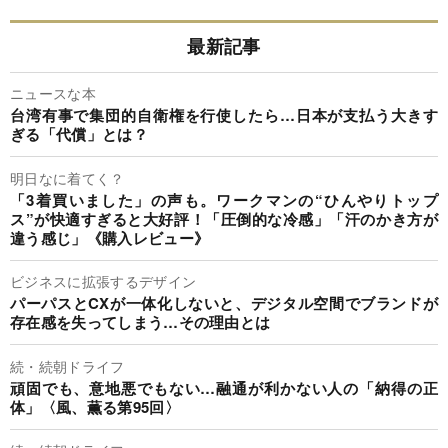
最新記事
ニュースな本
台湾有事で集団的自衛権を行使したら…日本が支払う大きす
ぎる「代償」とは？
明日なに着てく？
「3着買いました」の声も。ワークマンの“ひんやりトップ
ス”が快適すぎると大好評！「圧倒的な冷感」「汗のかき方が
違う感じ」《購入レビュー》
ビジネスに拡張するデザイン
パーパスとCXが一体化しないと、デジタル空間でブランドが
存在感を失ってしまう…その理由とは
続・続朝ドライフ
頑固でも、意地悪でもない…融通が利かない人の「納得の正
体」〈風、薫る第95回〉