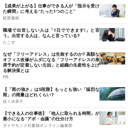
【成果が上がる】仕事ができる人が「指示を受け
た瞬間」に考える“たった1つのこと”
萩原雅裕
職場で出世しない人は「1日でできます!」と言
う。出世する人は、なんと言っている?
たこす
なぜ「フリーアドレス」は失敗するのか? 高額な
オフィス改修がムダになる「フリーアドレスの座
席予約が定着しない元凶」と組織の生産性を上げ
る解決策とは
PR
【「雨の強さ」は5段階】もっとも強い「猛烈な
雨」の雨量はどれくらい?
佐々木恭子
【できる人の仕事術】「他人に取られる時間」が
最小になる“アポ・会議”の仕分け方
ダイヤモンド社書籍オンライン編集部