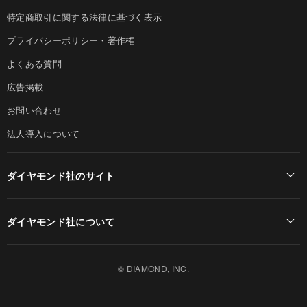
特定商取引に関する法律に基づく表示
プライバシーポリシー・著作権
よくある質問
広告掲載
お問い合わせ
法人導入について
ダイヤモンド社のサイト
Diamond Online(English)
ダイヤモンド社について
週刊ダイヤモンド
ダイヤモンド社TOP
DIAMONDハーバード・ビジネス・レビュー
© DIAMOND, INC.
会社概要
ダイヤモンドZAi（デジタル版）
採用情報
書籍オンライン