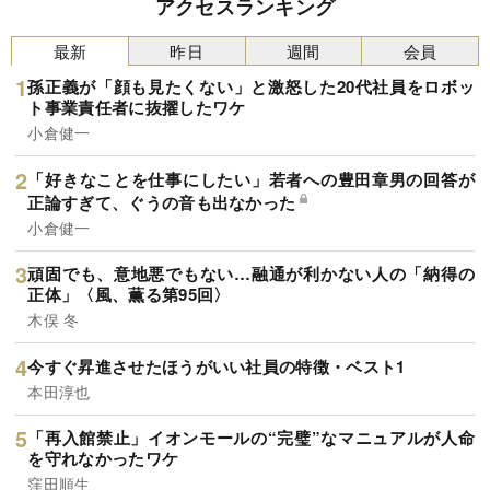
アクセスランキング
最新
昨日
週間
会員
孫正義が「顔も見たくない」と激怒した20代社員をロボッ
ト事業責任者に抜擢したワケ
小倉健一
「好きなことを仕事にしたい」若者への豊田章男の回答が
正論すぎて、ぐうの音も出なかった
小倉健一
頑固でも、意地悪でもない…融通が利かない人の「納得の
正体」〈風、薫る第95回〉
木俣 冬
今すぐ昇進させたほうがいい社員の特徴・ベスト1
本田淳也
「再入館禁止」イオンモールの“完璧”なマニュアルが人命
を守れなかったワケ
窪田順生