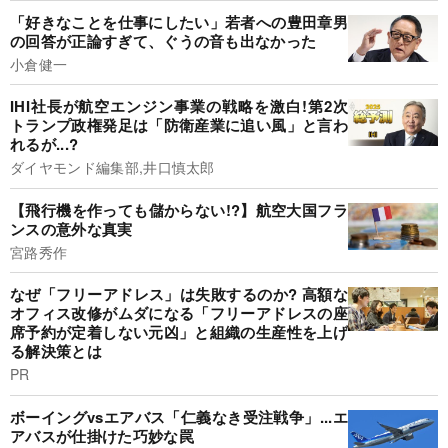
「好きなことを仕事にしたい」若者への豊田章男
の回答が正論すぎて、ぐうの音も出なかった
小倉健一
IHI社長が航空エンジン事業の戦略を激白!第2次
トランプ政権発足は「防衛産業に追い風」と言わ
れるが...?
ダイヤモンド編集部,井口慎太郎
【飛行機を作っても儲からない!?】航空大国フラ
ンスの意外な真実
宮路秀作
なぜ「フリーアドレス」は失敗するのか? 高額な
オフィス改修がムダになる「フリーアドレスの座
席予約が定着しない元凶」と組織の生産性を上げ
る解決策とは
PR
ボーイングvsエアバス「仁義なき受注戦争」...エ
アバスが仕掛けた巧妙な罠