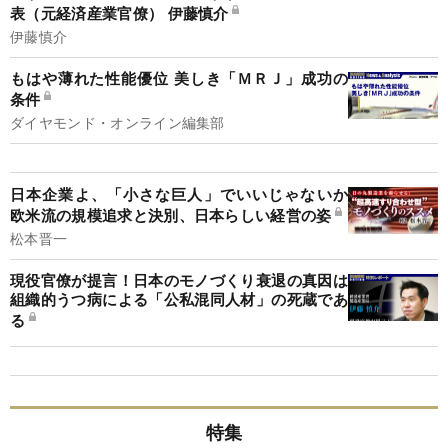
表（元経済産業官僚） 伊藤慎介
伊藤慎介
もはや薄れた性能優位 美しき「ＭＲＪ」成功の
条件
ダイヤモンド・オンライン編集部
日本企業よ、「小さな巨人」でいいじゃないか
欧米流の規模追求と決別、日本らしい経営の姿
松本晋一
現役官僚が提言！日本のモノづくり衰退の真因は
組織的うつ病による「公私混同人材」の死蔵であ
る
特集