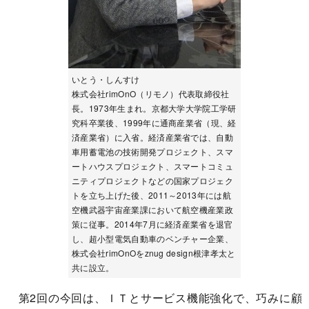
いとう・しんすけ
株式会社rimOnO（リモノ）代表取締役社
長。1973年生まれ。京都大学大学院工学研
究科卒業後、1999年に通商産業省（現、経
済産業省）に入省。経済産業省では、自動
車用蓄電池の技術開発プロジェクト、スマ
ートハウスプロジェクト、スマートコミュ
ニティプロジェクトなどの国家プロジェク
トを立ち上げた後、2011～2013年には航
空機武器宇宙産業課において航空機産業政
策に従事。2014年7月に経済産業省を退官
し、超小型電気自動車のベンチャー企業、
株式会社rimOnOをznug design根津孝太と
共に設立。
第2回の今回は、ＩＴとサービス機能強化で、巧みに顧