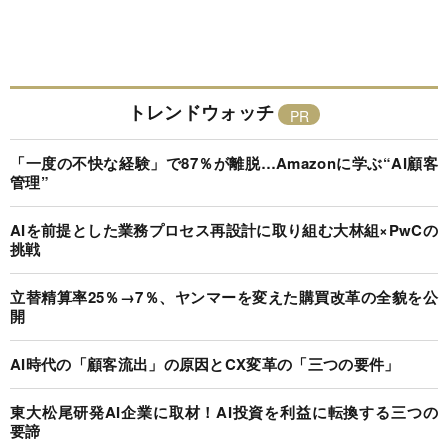
トレンドウォッチ
「一度の不快な経験」で87％が離脱…Amazonに学ぶ“AI顧客
管理”
AIを前提とした業務プロセス再設計に取り組む大林組×PwCの
挑戦
立替精算率25％→7％、ヤンマーを変えた購買改革の全貌を公
開
AI時代の「顧客流出」の原因とCX変革の「三つの要件」
東大松尾研発AI企業に取材！AI投資を利益に転換する三つの
要諦