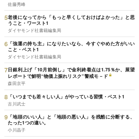
佐藤秀峰
老後になってから「もっと早くしておけばよかった」と思
うこと・ワースト1
ダイヤモンド社書籍編集局
「強運の持ち主」になりたいなら、今すぐやめた方がいい
こと・ベスト1
ダイヤモンド社書籍編集局
日銀利上げ「10月前倒し」で金利終着点は1.75％か、展望
レポートで鮮明“物価上振れリスク”警戒モ－ド
森田京平
「いつまでも若々しい人」がやっている習慣・ベスト1
古川武士
「地頭のいい人」と「地頭の悪い人」を残酷に分断する、
たった1つの違い。
小川晶子