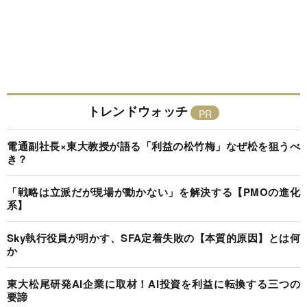
トレンドウォッチ
電通副社長×東大教授が語る「利益の松竹梅」なぜ松を狙うべ
き？
「戦略は立派だが現場が動かない」を解決する【PMOの進化
系】
Sky執行役員が明かす、SFA定着失敗の【本質的原因】とは何
か
東大松尾研発AI企業に取材！AI投資を利益に転換する三つの
要諦