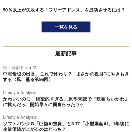
50％以上が失敗する「フリーアドレス」を成功させるには？
一覧を見る
最新記事
続・続朝ドライフ
中村倫也の出番、これで終わり？ “まさかの役目”にやきもき
する〈風、薫る第96回〉
Lifestyle Analysis
かわいいのに、絶望的すぎる…原作未読で『映画ちいかわ』
に挑んだら、開始早々に面食らったワケ
Lifestyle Analysis
ソフトバンクG「巨額AI投資」とNTT「小型国産AI」1年後に
企業価値が上がるのはどっち？