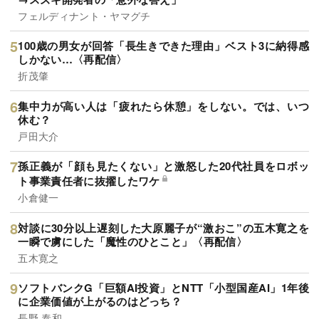
フェルディナント・ヤマグチ
100歳の男女が回答「長生きできた理由」ベスト3に納得感
しかない…〈再配信〉
折茂肇
集中力が高い人は「疲れたら休憩」をしない。では、いつ
休む？
戸田大介
孫正義が「顔も見たくない」と激怒した20代社員をロボッ
ト事業責任者に抜擢したワケ
小倉健一
対談に30分以上遅刻した大原麗子が“激おこ”の五木寛之を
一瞬で虜にした「魔性のひとこと」〈再配信〉
五木寛之
ソフトバンクG「巨額AI投資」とNTT「小型国産AI」1年後
に企業価値が上がるのはどっち？
長野 泰和