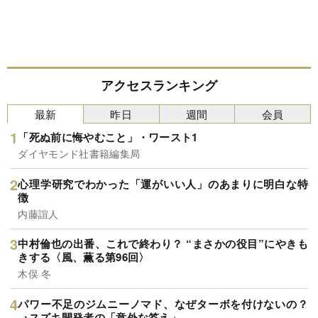
アクセスランキング
最新
昨日
週間
会員
「死ぬ前に悔やむこと」・ワースト1
ダイヤモンド社書籍編集局
心理学研究でわかった「運がいい人」のあまりに明白な特
徴
内藤誼人
中村倫也の出番、これで終わり？ “まさかの役目”にやきも
きする〈風、薫る第96回〉
木俣 冬
パワー不足のジムニーノマド、なぜターボを付けないの？
→スズキ開発者の「意外な答え」