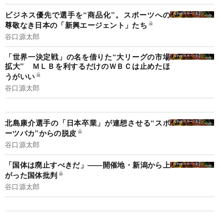
ビジネス優先で選手を“商品化”。スポーツへの
尊敬なき日本の「新興エージェント」たち
谷口源太郎
「世界一決定戦」の名を借りた“大リーグの市場
拡大” ＭＬＢを利するだけのＷＢＣは止めたほ
うがいい
谷口源太郎
北島康介選手の「日本卒業」が連想させる“スポ
ーツバカ”からの脱皮
谷口源太郎
「国体は廃止すべきだ」――開催地・新潟から上
がった国体批判
谷口源太郎