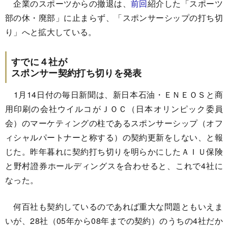
企業のスポーツからの撤退は、
前回
紹介した「スポーツ
部の休・廃部」に止まらず、「スポンサーシップの打ち切
り」へと拡大している。
すでに４社が
スポンサー契約打ち切りを発表
1月14日付の毎日新聞は、新日本石油・ＥＮＥＯＳと商
用印刷の会社ウイルコがＪＯＣ（日本オリンピック委員
会）のマーケティングの柱であるスポンサーシップ（オフ
ィシャルパートナーと称する）の契約更新をしない、と報
じた。昨年暮れに契約打ち切りを明らかにしたＡＩＵ保険
と野村證券ホールディングスを合わせると、これで4社に
なった。
何百社も契約しているのであれば重大な問題ともいえま
いが、28社（05年から08年までの契約）のうちの4社だか