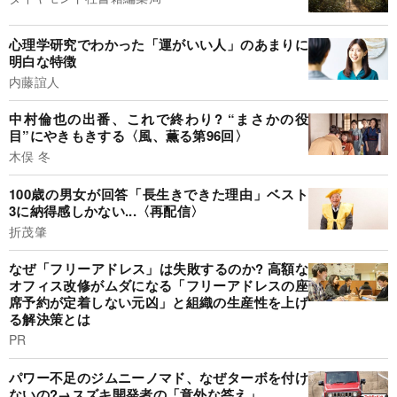
心理学研究でわかった「運がいい人」のあまりに
明白な特徴
内藤誼人
中村倫也の出番、これで終わり? “まさかの役
目”にやきもきする〈風、薫る第96回〉
木俣 冬
100歳の男女が回答「長生きできた理由」ベスト
3に納得感しかない...〈再配信〉
折茂肇
なぜ「フリーアドレス」は失敗するのか? 高額な
オフィス改修がムダになる「フリーアドレスの座
席予約が定着しない元凶」と組織の生産性を上げ
る解決策とは
PR
パワー不足のジムニーノマド、なぜターボを付け
ないの?→スズキ開発者の「意外な答え」