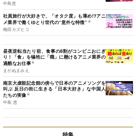
中島恵
社員旅行が大好きで、「オタク度」も薄め!?アニ
メ業界で働くゆとり世代の“意外な特徴”
梅田カズヒコ
昼夜逆転当たり前、食事の8割がコンビニおにぎ
り！「食」を犠牲に「職」に懸けるアニメ業界の
過酷なお仕事
まがぬまみえ
南京大虐殺記念館の傍らで日本のアニメソングを
叫ぶ 反日の街に生きる「日本大好き」な中国人
たちの実像
中島 恵
特集