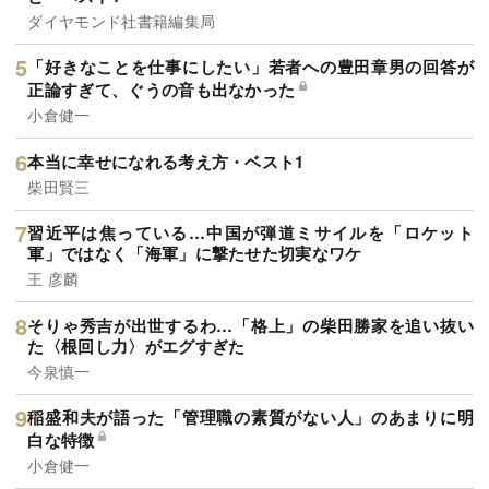
ダイヤモンド社書籍編集局
「好きなことを仕事にしたい」若者への豊田章男の回答が
正論すぎて、ぐうの音も出なかった
小倉健一
本当に幸せになれる考え方・ベスト1
柴田賢三
習近平は焦っている…中国が弾道ミサイルを「ロケット
軍」ではなく「海軍」に撃たせた切実なワケ
王 彦麟
そりゃ秀吉が出世するわ…「格上」の柴田勝家を追い抜い
た〈根回し力〉がエグすぎた
今泉慎一
稲盛和夫が語った「管理職の素質がない人」のあまりに明
白な特徴
小倉健一