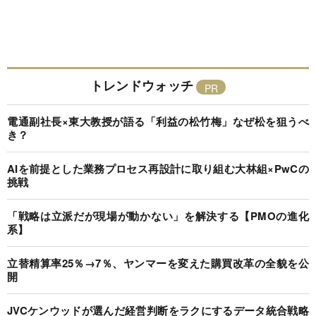
トレンドウォッチ
電通副社長×東大教授が語る「利益の松竹梅」なぜ松を狙うべ
き？
AIを前提とした業務プロセス再設計に取り組む大林組×PwCの
挑戦
「戦略は立派だが現場が動かない」を解決する【PMOの進化
系】
立替精算率25％→7％、ヤンマーを変えた購買改革の全貌を公
開
JVCケンウッドが選んだ経営判断をラクにするデータ統合戦略