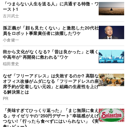
「つまらない人生を送る人」に共通する特徴・ワ
ースト1
古川武士
孫正義が「顔も見たくない」と激怒した20代社
員をロボット事業責任者に抜擢したワケ
小倉健一
街から文化がなくなる?「昔は良かった」と嘆く
中高年が“再開発に救われる”ワケ
稲田豊史
なぜ「フリーアドレス」は失敗するのか? 高額な
オフィス改修がムダになる「フリーアドレスの座
席予約が定着しない元凶」と組織の生産性を上げ
る解決策とは
PR
「美味すぎてひっくり返った」「まじ無限に食え
る」サイゼリヤの“250円デザート”幸福感がえげ
つない!「行ったら食べずにはいられない」《実
食レビュー》