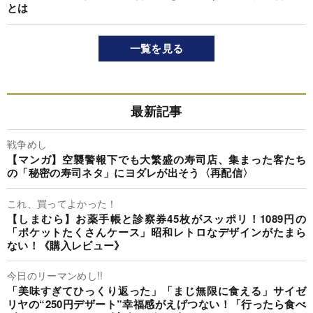
とは
一覧を見る
最新記事
戦争めし
【マンガ】空襲警報下でも大繁盛の寿司店、集まった客たち
の「秘密の寿司ネタ」にヨダレが出そう〈再配信〉
これ、買ってよかった！
【しまむら】お薬手帳と診察券45枚がスッポリ！1089円の
「ポケットたくさんケース」昭和レトロなデザインがたまら
ない！《購入レビュー》
今日のリーマンめし!!
「美味すぎてひっくり返った」「まじ無限に食える」サイゼ
リヤの“250円デザート”幸福感がえげつない！「行ったら食べ