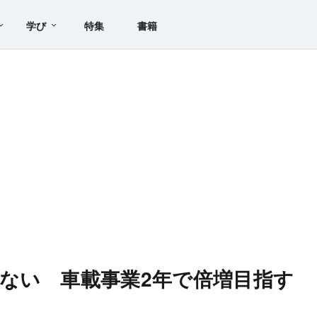
学び
特集
書籍
ない 車載事業2年で倍増目指す