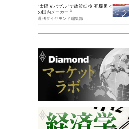
“太陽光バブル”で政策転換 死屍累々
の国内メーカー
週刊ダイヤモンド編集部