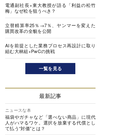
電通副社長×東大教授が語る「利益の松竹
梅」なぜ松を狙うべき？
立替精算率25％→7％、ヤンマーを変えた
購買改革の全貌を公開
AIを前提とした業務プロセス再設計に取り
組む大林組×PwCの挑戦
一覧を見る
最新記事
ニュースな本
福袋やガチャなど「選べない商品」に現代
人がハマるワケ。選択を放棄する代償とし
て払う“対価”とは？