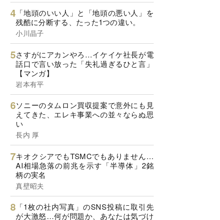
「地頭のいい人」と「地頭の悪い人」を
残酷に分断する、たった1つの違い。
小川晶子
さすがにアカンやろ…イケイケ社長が電
話口で言い放った「失礼過ぎるひと言」
【マンガ】
岩本有平
ソニーのタムロン買収提案で意外にも見
えてきた、エレキ事業への並々ならぬ思
い
長内 厚
キオクシアでもTSMCでもありません…
AI相場急落の前兆を示す「半導体」2銘
柄の実名
真壁昭夫
「1枚の社内写真」のSNS投稿に取引先
が大激怒…何が問題か、あなたは気づけ