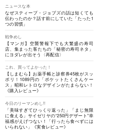
ニュースな本
なぜスティーブ・ジョブズの話は短くても
伝わったのか？話す前にしていた「たった1
つの習慣」
戦争めし
【マンガ】空襲警報下でも大繁盛の寿司
店、集まった客たちの「秘密の寿司ネタ」
にヨダレが出そう〈再配信〉
これ、買ってよかった！
【しまむら】お薬手帳と診察券45枚がスッ
ポリ！1089円の「ポケットたくさんケー
ス」昭和レトロなデザインがたまらない！
《購入レビュー》
今日のリーマンめし!!
「美味すぎてひっくり返った」「まじ無限
に食える」サイゼリヤの“250円デザート”幸
福感がえげつない！「行ったら食べずには
いられない」《実食レビュー》