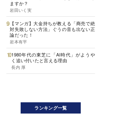
ますか？
岩田いく実
【マンガ】大金持ちが教える「商売で絶
対失敗しない方法」ぐうの音も出ない正
論だった！
岩本有平
1980年代の東芝に「AI時代」がようや
く追い付いたと言える理由
長内 厚
ランキング一覧