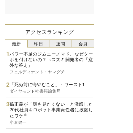
アクセスランキング
最新
昨日
週間
会員
パワー不足のジムニーノマド、なぜター
ボを付けないの？→スズキ開発者の「意
外な答え」
フェルディナント・ヤマグチ
「死ぬ前に悔やむこと」・ワースト1
ダイヤモンド社書籍編集局
孫正義が「顔も見たくない」と激怒した
20代社員をロボット事業責任者に抜擢し
たワケ
小倉健一