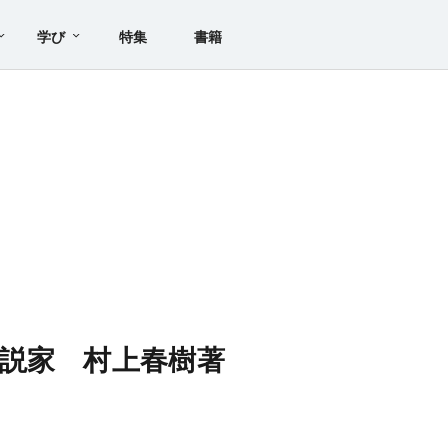
学び
特集
書籍
説家 村上春樹著