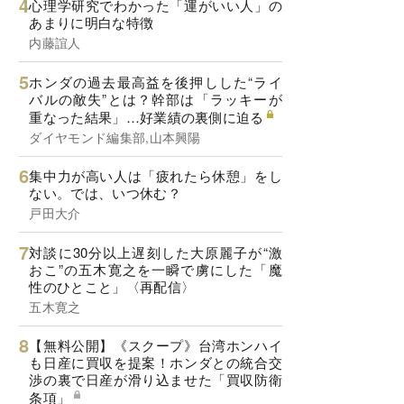
心理学研究でわかった「運がいい人」の
あまりに明白な特徴
内藤誼人
ホンダの過去最高益を後押しした“ライ
バルの敵失”とは？幹部は「ラッキーが
重なった結果」…好業績の裏側に迫る
ダイヤモンド編集部,山本興陽
集中力が高い人は「疲れたら休憩」をし
ない。では、いつ休む？
戸田大介
対談に30分以上遅刻した大原麗子が“激
おこ”の五木寛之を一瞬で虜にした「魔
性のひとこと」〈再配信〉
五木寛之
【無料公開】《スクープ》台湾ホンハイ
も日産に買収を提案！ホンダとの統合交
渉の裏で日産が滑り込ませた「買収防衛
条項」