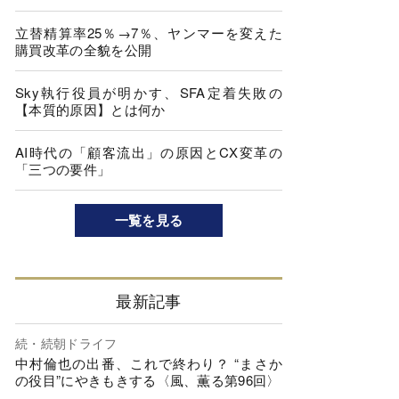
立替精算率25％→7％、ヤンマーを変えた
購買改革の全貌を公開
Sky執行役員が明かす、SFA定着失敗の
【本質的原因】とは何か
AI時代の「顧客流出」の原因とCX変革の
「三つの要件」
一覧を見る
最新記事
続・続朝ドライフ
中村倫也の出番、これで終わり？ “まさか
の役目”にやきもきする〈風、薫る第96回〉