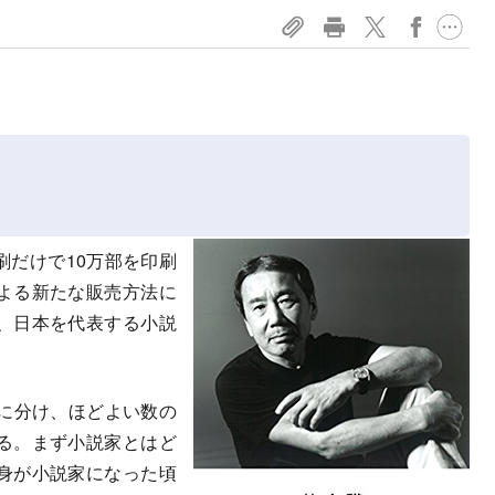
だけで10万部を印刷
よる新たな販売方法に
、日本を代表する小説
に分け、ほどよい数の
る。まず小説家とはど
身が小説家になった頃