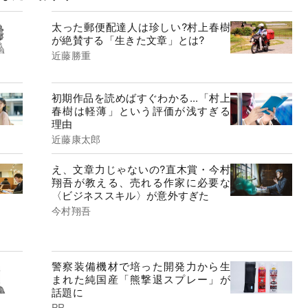
太った郵便配達人は珍しい?村上春樹
が絶賛する「生きた文章」とは?
近藤勝重
初期作品を読めばすぐわかる...「村上
春樹は軽薄」という評価が浅すぎる
理由
近藤康太郎
え、文章力じゃないの?直木賞・今村
翔吾が教える、売れる作家に必要な
〈ビジネススキル〉が意外すぎた
今村翔吾
警察装備機材で培った開発力から生
まれた純国産「熊撃退スプレー」が
話題に
PR