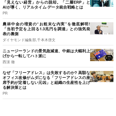
「見えない経営」からの脱却。「二層ERP」と
AIが導く、リアルタイム·データ統合戦略とは
PR
農林中金の増資の“お粗末な内実”を徹底解明!
「当初予定を上回る1.3兆円を調達」との強気発
表の裏側
ダイヤモンド編集部,千本木啓文
ニュージーランドの景気急減速、中銀は大幅利上
げから一転してハト派に
西濵 徹
なぜ「フリーアドレス」は失敗するのか? 高額な
オフィス改修がムダになる「フリーアドレスの座
席予約が定着しない元凶」と組織の生産性を上げ
る解決策とは
PR