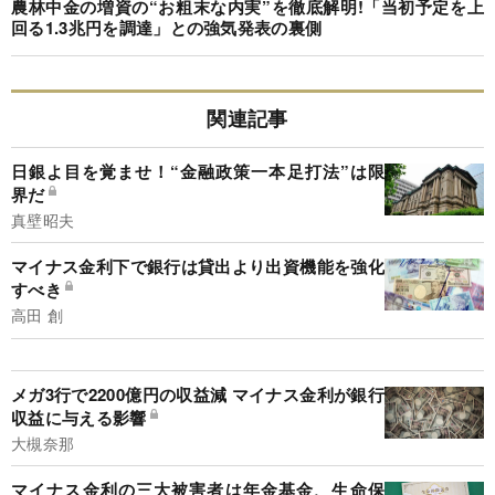
農林中金の増資の“お粗末な内実”を徹底解明!「当初予定を上
回る1.3兆円を調達」との強気発表の裏側
関連記事
日銀よ目を覚ませ！“金融政策一本足打法”は限
界だ
真壁昭夫
マイナス金利下で銀行は貸出より出資機能を強化
すべき
高田 創
メガ3行で2200億円の収益減 マイナス金利が銀行
収益に与える影響
大槻奈那
マイナス金利の三大被害者は年金基金、生命保