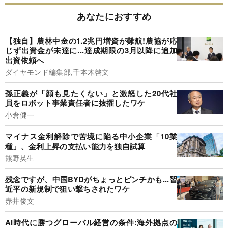
あなたにおすすめ
【独自】農林中金の1.2兆円増資が難航!農協が応
じず出資金が未達に...達成期限の3月以降に追加
出資依頼へ
ダイヤモンド編集部,千本木啓文
孫正義が「顔も見たくない」と激怒した20代社
員をロボット事業責任者に抜擢したワケ
小倉健一
マイナス金利解除で苦境に陥る中小企業「10業
種」、金利上昇の支払い能力を独自試算
熊野英生
残念ですが、中国BYDがちょっとピンチかも...習
近平の新規制で狙い撃ちされたワケ
赤井俊文
AI時代に勝つグローバル経営の条件:海外拠点の