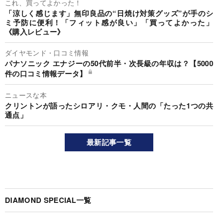
これ、買ってよかった！
「涼しく感じます」無印良品の“日焼け対策グッズ”が手のシ
ミ予防に便利！「フィット感が良い」「買ってよかった」
《購入レビュー》
ダイヤモンド・口コミ情報
パナソニック エナジーの50代前半・次長級の年収は？【5000
件の口コミ情報データ】
ニュースな本
クリントンが語ったシロアリ・クモ・人間の「たった1つの共
通点」
最新記事一覧
DIAMOND SPECIAL一覧