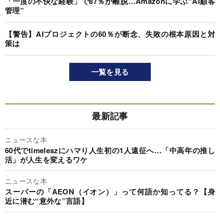
「一度の不快な経験」で87％が離脱…Amazonに学ぶ“AI顧客
管理”
【警告】AIプロジェクトの60％が断念、失敗の根本原因と対
策は
一覧を見る
最新記事
ニュースな本
60代でtimeleszにハマり人生初の1人遠征へ…「中高年の推し
活」が人生を変えるワケ
ニュースな本
スーパーの「AEON（イオン）」って何語か知ってる？【身
近に潜む“意外な”言語】