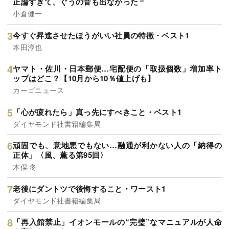
正論すぎて、ぐうの音も出なかった
小倉健一
今すぐ昇進させたほうがいい社員の特徴・ベスト1
本田淳也
ヤマト・佐川・日本郵便…宅配便の「取扱個数」増加率ト
ップはどこ？【10月から10％値上げも】
カーゴニュース
「心が疲れたら」真っ先にすべきこと・ベスト1
ダイヤモンド社書籍編集局
頑固でも、意地悪でもない…融通が利かない人の「納得の
正体」〈風、薫る第95回〉
木俣 冬
老後にダントツで後悔すること・ワースト1
ダイヤモンド社書籍編集局
「再入館禁止」イオンモールの“完璧”なマニュアルが人命