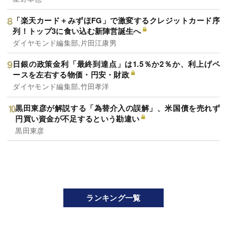
「楽天カード＋みずほFG」で激変するクレジットカード序
列！トップ3に食い込む新陣営誕生へ
ダイヤモンド編集部,片田江康男
日銀の政策金利「最終到達点」は1.5％か2％か、利上げペ
ースを左右する物価・円安・財政
ダイヤモンド編集部,竹田孝洋
黒田東彦が解説する「為替介入の誤解」、米国債を売れず
円買い資金が不足するという勘違い
黒田東彦
ランキング一覧