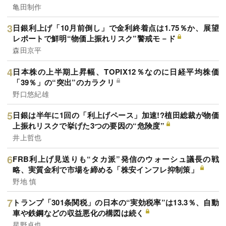
亀田制作
日銀利上げ「10月前倒し」で金利終着点は1.75％か、展望
レポートで鮮明“物価上振れリスク”警戒モ－ド
森田京平
日本株の上半期上昇幅、TOPIX12％なのに日経平均株価
「39％」の“突出”のカラクリ
野口悠紀雄
日銀は半年に1回の「利上げペース」加速!?植田総裁が物価
上振れリスクで挙げた3つの要因の“危険度”
井上哲也
FRB利上げ見送りも“タカ派”発信のウォーシュ議長の戦
略、実質金利で市場を締める「株安インフレ抑制策」
野地 慎
トランプ「301条関税」の日本の“実効税率”は13.3％、自動
車や鉄鋼などの収益悪化の構図は続く
星野卓也