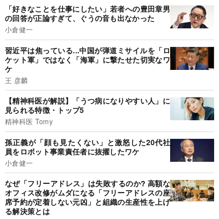
「好きなことを仕事にしたい」若者への豊田章男
の回答が正論すぎて、ぐうの音も出なかった
小倉健一
習近平は焦っている...中国が弾道ミサイルを「ロ
ケット軍」ではなく「海軍」に撃たせた切実なワ
ケ
王 彦麟
【精神科医が解説】「うつ病になりやすい人」に
見られる特徴・トップ5
精神科医 Tomy
孫正義が「顔も見たくない」と激怒した20代社
員をロボット事業責任者に抜擢したワケ
小倉健一
なぜ「フリーアドレス」は失敗するのか? 高額な
オフィス改修がムダになる「フリーアドレスの座
席予約が定着しない元凶」と組織の生産性を上げ
る解決策とは