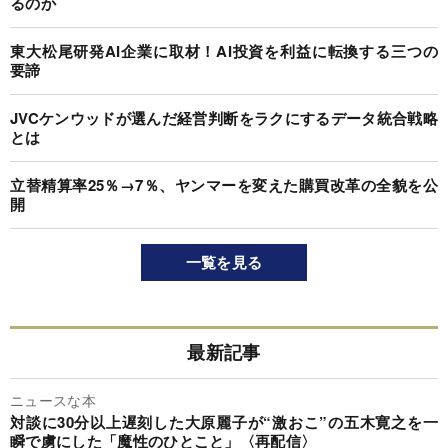
るのか
東大松尾研発AI企業に取材！AI投資を利益に転換する三つの
要諦
JVCケンウッドが選んだ経営判断をラクにするデータ統合戦略
とは
立替精算率25％→7％、ヤンマーを変えた購買改革の全貌を公
開
一覧を見る
最新記事
ニュースな本
対談に30分以上遅刻した大原麗子が“激おこ”の五木寛之を一
瞬で虜にした「魔性のひとこと」〈再配信〉