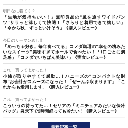
明日なに着てく？
「生地が気持ちいい！」無印良品の“風を通すワイドパン
ツ”サラッと涼しくて快適！「さらりと着用できて嬉しい」
「今から秋、ずっといけそう」《購入レビュー》
今日のリーマンめし!!
「めっちゃ好き。毎年食べてる」コメダ珈琲の“幸せの塊みた
いなスイーツ”美味すぎてホールで食べたい！「1口ごとに満
足感」「コメダでいちばん美味い」《実食レビュー》
これ、買ってよかった！
小銭が取りやすくて感動…！ハニーズの“コンパクトな財
布”お会計がスムーズになった！「ぜーんぶ収まります」「こ
れからも愛用します」《購入レビュー》
これ、買ってよかった！
こういうの待ってた…！セリアの「ミニチュアみたいな保冷
バッグ」炎天下で2時間経っても冷たい！《購入レビュー》
最新記事一覧