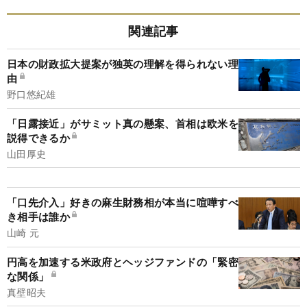
関連記事
日本の財政拡大提案が独英の理解を得られない理
由
野口悠紀雄
「日露接近」がサミット真の懸案、首相は欧米を
説得できるか
山田厚史
「口先介入」好きの麻生財務相が本当に喧嘩すべ
き相手は誰か
山崎 元
円高を加速する米政府とヘッジファンドの「緊密
な関係」
真壁昭夫