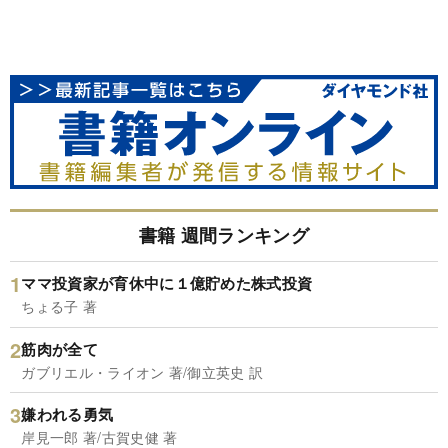
書籍 週間ランキング
ママ投資家が育休中に１億貯めた株式投資
ちょる子 著
筋肉が全て
ガブリエル・ライオン 著/御立英史 訳
嫌われる勇気
岸見一郎 著/古賀史健 著