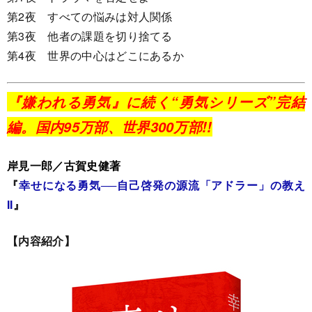
第2夜 すべての悩みは対人関係
第3夜 他者の課題を切り捨てる
第4夜 世界の中心はどこにあるか
『嫌われる勇気』に続く“勇気シリーズ”完結
編。国内95万部、世界300万部!!
岸見一郎／古賀史健著
『
幸せになる勇気──自己啓発の源流「アドラー」の教え
II
』
【内容紹介】