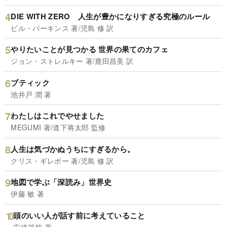
DIE WITH ZERO 人生が豊かになりすぎる究極のルール
ビル・パーキンス 著/児島 修 訳
やりたいことが見つかる 世界の果てのカフェ
ジョン・ストレルキー 著/鹿田昌美 訳
ブティック
池井戸 潤 著
わたしはこれでやせました
MEGUMI 著/道下将太郎 監修
人生は気づかぬうちにすぎるから。
クリス・ギレボー 著/児島 修 訳
地図で学ぶ「深読み」世界史
伊藤 敏 著
頭のいい人が話す前に考えていること
安達裕哉 著