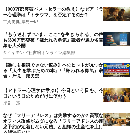
【300万部突破ベストセラーの教え】なぜアドラ
ー心理学は「トラウマ」を否定するのか?
古賀史健,岸見一郎
『もう迷わず“いま、ここ”を生きられる』の声
も!300万部突破『嫌われる勇気』読者が選ぶ名言
集を大公開
ダイヤモンド社書籍オンライン編集部
【誰にも相談できない悩み】へのヒントが見つか
る「人生を学ぶための本」/『嫌われる勇気』著
者・岸見一郎氏選
【アドラー心理学に学ぶ!】今日という日を、今
日という日のためだけに使おう
岸見一郎
なぜ「フリーアドレス」は失敗するのか? 高額な
オフィス改修がムダになる「フリーアドレスの座
席予約が定着しない元凶」と組織の生産性を上げ
る解決策とは