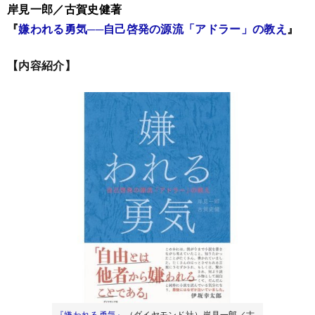
岸見一郎／古賀史健著
『
嫌われる勇気──自己啓発の源流「アドラー」の教え
』
【内容紹介】
『嫌われる勇気』
（ダイヤモンド社）岸見一郎／古