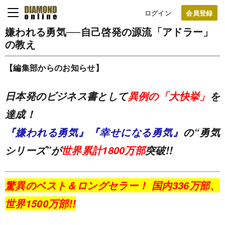
ログイン
嫌われる勇気──自己啓発の源流「アドラー」
の教え
【編集部からのお知らせ】
日本発のビジネス書として
異例の「大快挙」
を
達成！
『嫌われる勇気』
『幸せになる勇気』
の“勇気
シリーズ”が
世界累計1800万部
突破!!
驚異のベスト＆ロングセラー！ 国内336万部、
世界1500万部!!