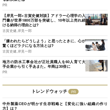
PR
【岸見一郎×古賀史健対談】アドラー心理学の入
門書が世界1800万部を突破し、10年以上売れ続
ける納得の理由とは?
古賀史健,岸見一郎
「嫌われたらどうしよう」と思ったときに、心が
驚くほどラクになる方法とは?
古賀史健,岸見一郎
地方の防水工事会社が正社員職人を60人育て大
手企業から引く手あまた。年商は30倍に
PR
トレンドウォッチ
中外製薬CEOが明かす生存戦略と【変化に強い組織の作り
方】は？