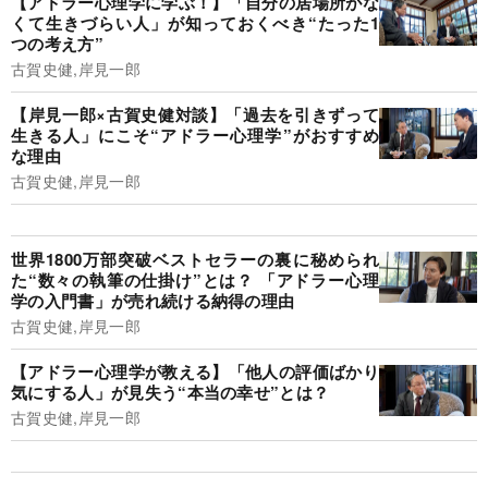
【アドラー心理学に学ぶ！】「自分の居場所がな
くて生きづらい人」が知っておくべき“たった1
つの考え方”
古賀史健,岸見一郎
【岸見一郎×古賀史健対談】「過去を引きずって
生きる人」にこそ“アドラー心理学”がおすすめ
な理由
古賀史健,岸見一郎
世界1800万部突破ベストセラーの裏に秘められ
た“数々の執筆の仕掛け”とは？ 「アドラー心理
学の入門書」が売れ続ける納得の理由
古賀史健,岸見一郎
【アドラー心理学が教える】「他人の評価ばかり
気にする人」が見失う“本当の幸せ”とは？
古賀史健,岸見一郎