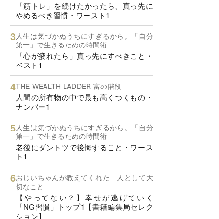
「筋トレ」を続けたかったら、真っ先に
やめるべき習慣・ワースト1
人生は気づかぬうちにすぎるから。「自分
第一」で生きるための時間術
「心が疲れたら」真っ先にすべきこと・
ベスト1
THE WEALTH LADDER 富の階段
人間の所有物の中で最も高くつくもの・
ナンバー1
人生は気づかぬうちにすぎるから。「自分
第一」で生きるための時間術
老後にダントツで後悔すること・ワース
ト1
おじいちゃんが教えてくれた 人として大
切なこと
【やってない？】幸せが逃げていく
「NG習慣」トップ1【書籍編集局セレク
ション】