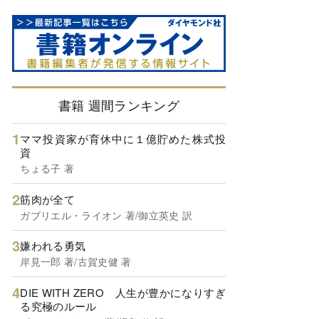
書籍 週間ランキング
ママ投資家が育休中に１億貯めた株式投
資
ちょる子 著
筋肉が全て
ガブリエル・ライオン 著/御立英史 訳
嫌われる勇気
岸見一郎 著/古賀史健 著
DIE WITH ZERO 人生が豊かになりすぎ
る究極のルール