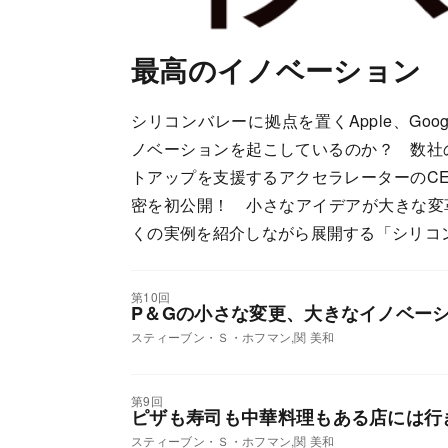
最高のイノベーション
シリコンバレーに拠点を置くApple、Googl
ノベーションを起こしているのか？ 数社
トアップを支援するアクセラレーターのC
密を初公開！ 小さなアイデアが大きな変
くの実例を紹介しながら展開する「シリコ
第10回
P＆Gの小さな変更、大きなイノベー
スティーブン・Ｓ・ホフマン,関 美和
第9回
ピザも寿司も中華料理もある店には行
スティーブン・Ｓ・ホフマン,関 美和