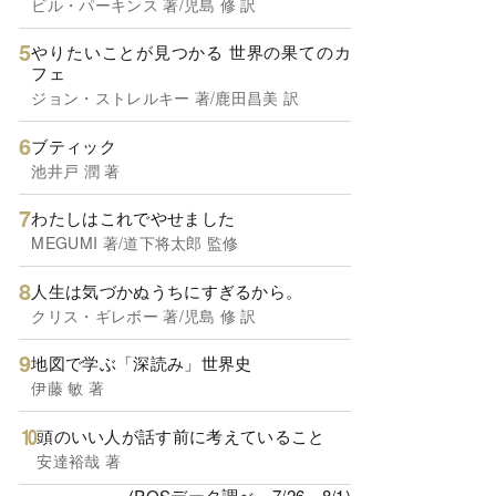
ビル・パーキンス 著/児島 修 訳
やりたいことが見つかる 世界の果てのカ
フェ
ジョン・ストレルキー 著/鹿田昌美 訳
ブティック
池井戸 潤 著
わたしはこれでやせました
MEGUMI 著/道下将太郎 監修
人生は気づかぬうちにすぎるから。
クリス・ギレボー 著/児島 修 訳
地図で学ぶ「深読み」世界史
伊藤 敏 著
頭のいい人が話す前に考えていること
安達裕哉 著
(POSデータ調べ、7/26～8/1)