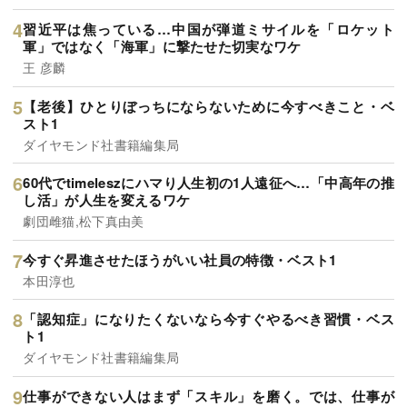
習近平は焦っている…中国が弾道ミサイルを「ロケット
軍」ではなく「海軍」に撃たせた切実なワケ
王 彦麟
【老後】ひとりぼっちにならないために今すべきこと・ベ
スト1
ダイヤモンド社書籍編集局
60代でtimeleszにハマり人生初の1人遠征へ…「中高年の推
し活」が人生を変えるワケ
劇団雌猫,松下真由美
今すぐ昇進させたほうがいい社員の特徴・ベスト1
本田淳也
「認知症」になりたくないなら今すぐやるべき習慣・ベス
ト1
ダイヤモンド社書籍編集局
仕事ができない人はまず「スキル」を磨く。では、仕事が