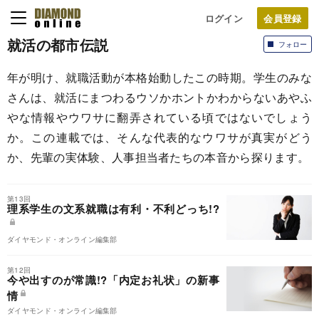
ログイン
就活の都市伝説
フォロー
年が明け、就職活動が本格始動したこの時期。学生のみな
さんは、就活にまつわるウソかホントかわからないあやふ
やな情報やウワサに翻弄されている頃ではないでしょう
か。この連載では、そんな代表的なウワサが真実がどう
か、先輩の実体験、人事担当者たちの本音から探ります。
第13回
理系学生の文系就職は有利・不利どっち!?
ダイヤモンド・オンライン編集部
第12回
今や出すのが常識!?「内定お礼状」の新事
情
ダイヤモンド・オンライン編集部