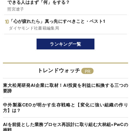
できる人はまず「何」をする？
照宮遼子
「心が疲れたら」真っ先にすべきこと・ベスト1
ダイヤモンド社書籍編集局
ランキング一覧
トレンドウォッチ
東大松尾研発AI企業に取材！AI投資を利益に転換する三つの
要諦
中外製薬CEOが明かす生存戦略と【変化に強い組織の作り
方】は？
AIを前提とした業務プロセス再設計に取り組む大林組×PwCの
挑戦