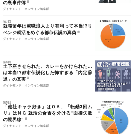
の裏事件簿
ダイヤモンド・オンライン編集部
第7回
就職留年は就職浪人より有利って本当!?リ
ベンジ就活をめぐる都市伝説の真偽
ダイヤモンド・オンライン編集部
第6回
土下座させられた、カレーをかけられた…
は本当!?都市伝説化した怖すぎる「内定辞
退」の真実
ダイヤモンド・オンライン編集部
第5回
「他社キャラ好き」はＯＫ、「転勤3回ム
リ」はＮＧ 就活の合否を分ける“面接失敗
の境界線”
ダイヤモンド・オンライン編集部