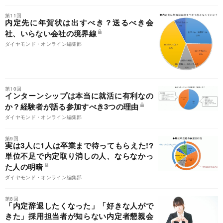
第11回
内定先に年賀状は出すべき？送るべき会
社、いらない会社の境界線
ダイヤモンド・オンライン編集部
第10回
インターンシップは本当に就活に有利なの
か？経験者が語る参加すべき3つの理由
ダイヤモンド・オンライン編集部
第9回
実は3人に1人は卒業まで待ってもらえた!?
単位不足で内定取り消しの人、ならなかっ
た人の明暗
ダイヤモンド・オンライン編集部
第8回
「内定辞退したくなった」「好きな人がで
きた」採用担当者が知らない内定者懇親会