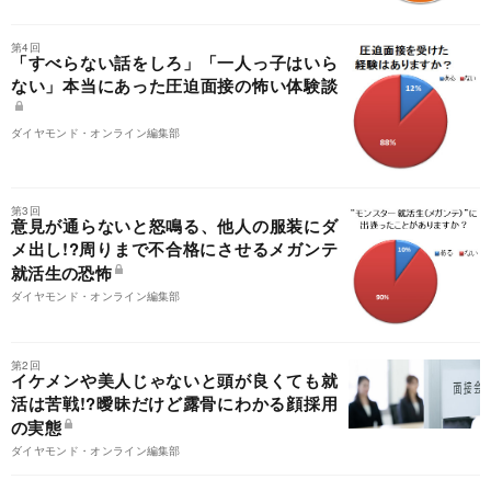
第4回
「すべらない話をしろ」「一人っ子はいら
ない」本当にあった圧迫面接の怖い体験談
ダイヤモンド・オンライン編集部
第3回
意見が通らないと怒鳴る、他人の服装にダ
メ出し!?周りまで不合格にさせるメガンテ
就活生の恐怖
ダイヤモンド・オンライン編集部
第2回
イケメンや美人じゃないと頭が良くても就
活は苦戦!?曖昧だけど露骨にわかる顔採用
の実態
ダイヤモンド・オンライン編集部