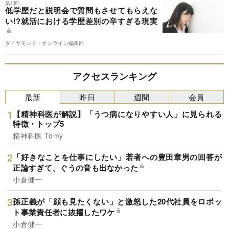
第1回
低学歴だと説明会で質問もさせてもらえな
い!?就活における学歴差別の辛すぎる現実
ダイヤモンド・オンライン編集部
アクセスランキング
最新
昨日
週間
会員
【精神科医が解説】「うつ病になりやすい人」に見られる
特徴・トップ5
精神科医 Tomy
「好きなことを仕事にしたい」若者への豊田章男の回答が
正論すぎて、ぐうの音も出なかった
小倉健一
孫正義が「顔も見たくない」と激怒した20代社員をロボッ
ト事業責任者に抜擢したワケ
小倉健一