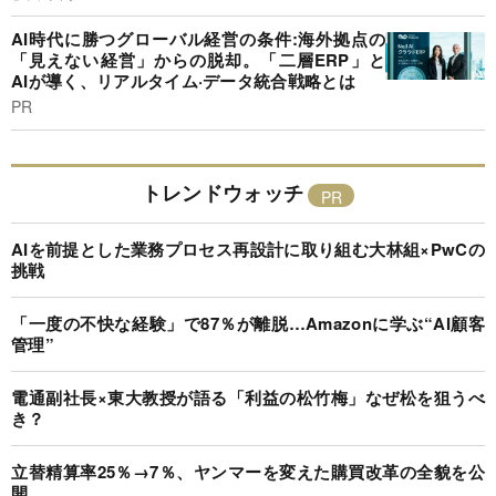
AI時代に勝つグローバル経営の条件:海外拠点の
「見えない経営」からの脱却。「二層ERP」と
AIが導く、リアルタイム·データ統合戦略とは
PR
トレンドウォッチ
AIを前提とした業務プロセス再設計に取り組む大林組×PwCの
挑戦
「一度の不快な経験」で87％が離脱…Amazonに学ぶ“AI顧客
管理”
電通副社長×東大教授が語る「利益の松竹梅」なぜ松を狙うべ
き？
立替精算率25％→7％、ヤンマーを変えた購買改革の全貌を公
開