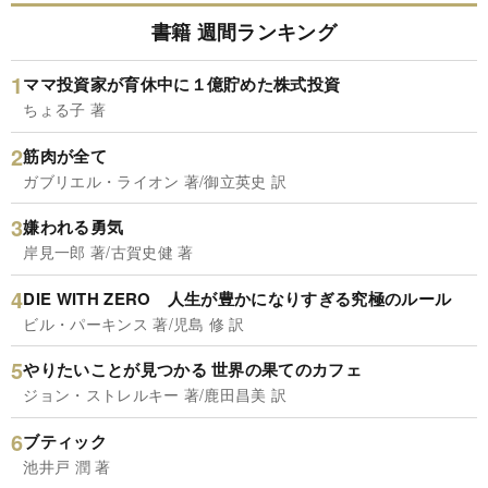
書籍 週間ランキング
ママ投資家が育休中に１億貯めた株式投資
ちょる子 著
筋肉が全て
ガブリエル・ライオン 著/御立英史 訳
嫌われる勇気
岸見一郎 著/古賀史健 著
DIE WITH ZERO 人生が豊かになりすぎる究極のルール
ビル・パーキンス 著/児島 修 訳
やりたいことが見つかる 世界の果てのカフェ
ジョン・ストレルキー 著/鹿田昌美 訳
ブティック
池井戸 潤 著