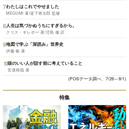
わたしはこれでやせました
MEGUMI 著/道下将太郎 監修
人生は気づかぬうちにすぎるから。
クリス・ギレボー 著/児島 修 訳
地図で学ぶ「深読み」世界史
伊藤 敏 著
頭のいい人が話す前に考えていること
安達裕哉 著
(POSデータ調べ、7/26～8/1)
特集