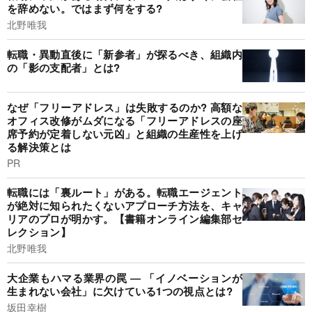
を辞めない。ではまず何をする?
北野唯我
転職・異動直後に「新参者」が探るべき、組織内
の「影の支配者」とは?
なぜ「フリーアドレス」は失敗するのか? 高額な
オフィス改修がムダになる「フリーアドレスの座
席予約が定着しない元凶」と組織の生産性を上げ
る解決策とは
PR
転職には「裏ルート」がある。転職エージェント
が絶対に知られたくないアプローチ方法を、キャ
リアのプロが明かす。【書籍オンライン編集部セ
レクション】
北野唯我
大企業もハマる業界の罠 ― 「イノベーションが
生まれない会社」に欠けている1つの視点とは?
坂田幸樹