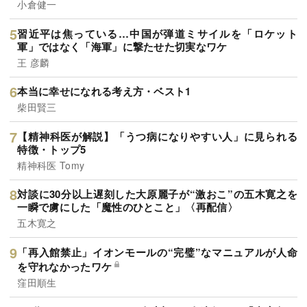
小倉健一
習近平は焦っている…中国が弾道ミサイルを「ロケット
軍」ではなく「海軍」に撃たせた切実なワケ
王 彦麟
本当に幸せになれる考え方・ベスト1
柴田賢三
【精神科医が解説】「うつ病になりやすい人」に見られる
特徴・トップ5
精神科医 Tomy
対談に30分以上遅刻した大原麗子が“激おこ”の五木寛之を
一瞬で虜にした「魔性のひとこと」〈再配信〉
五木寛之
「再入館禁止」イオンモールの“完璧”なマニュアルが人命
を守れなかったワケ
窪田順生