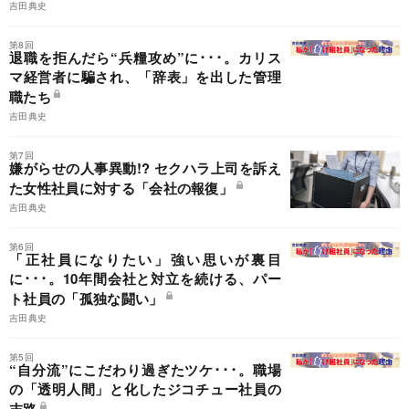
吉田典史
第8回
退職を拒んだら“兵糧攻め”に･･･。カリス
マ経営者に騙され、「辞表」を出した管理
職たち
吉田典史
第7回
嫌がらせの人事異動!? セクハラ上司を訴え
た女性社員に対する「会社の報復」
吉田典史
第6回
「正社員になりたい」強い思いが裏目
に･･･。10年間会社と対立を続ける、パー
ト社員の「孤独な闘い」
吉田典史
第5回
“自分流”にこだわり過ぎたツケ･･･。職場
の「透明人間」と化したジコチュー社員の