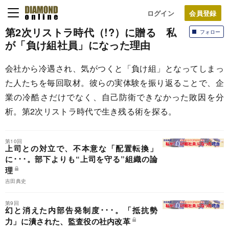
ログイン
第2次リストラ時代（!?）に贈る 私
フォロー
が「負け組社員」になった理由
会社から冷遇され、気がつくと「負け組」となってしまっ
た人たちを毎回取材。彼らの実体験を振り返ることで、企
業の冷酷さだけでなく、自己防衛できなかった敗因を分
析。第2次リストラ時代で生き残る術を探る。
第10回
上司との対立で、不本意な「配置転換」
に･･･。部下よりも“上司を守る”組織の論
理
吉田典史
第9回
幻と消えた内部告発制度･･･。「抵抗勢
力」に潰された、監査役の社内改革