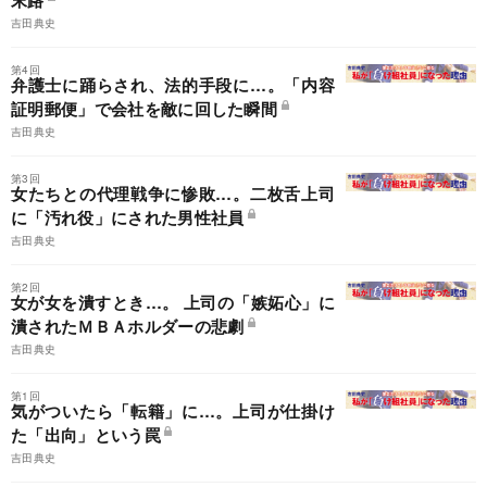
末路
吉田典史
第4回
弁護士に踊らされ、法的手段に…。「内容
証明郵便」で会社を敵に回した瞬間
吉田典史
第3回
女たちとの代理戦争に惨敗…。二枚舌上司
に「汚れ役」にされた男性社員
吉田典史
第2回
女が女を潰すとき…。 上司の「嫉妬心」に
潰されたＭＢＡホルダーの悲劇
吉田典史
第1回
気がついたら「転籍」に…。上司が仕掛け
た「出向」という罠
吉田典史