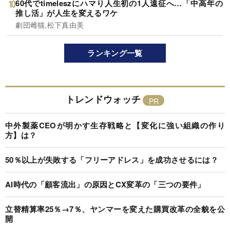
60代でtimeleszにハマり人生初の1人遠征へ…「中高年の
推し活」が人生を変えるワケ
劇団雌猫,松下真由美
ランキング一覧
トレンドウォッチ
中外製薬CEOが明かす生存戦略と【変化に強い組織の作り
方】は？
50％以上が失敗する「フリーアドレス」を成功させるには？
AI時代の「顧客流出」の原因とCX変革の「三つの要件」
立替精算率25％→7％、ヤンマーを変えた購買改革の全貌を公
開