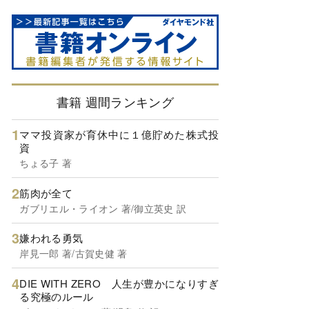
書籍 週間ランキング
ママ投資家が育休中に１億貯めた株式投
資
ちょる子 著
筋肉が全て
ガブリエル・ライオン 著/御立英史 訳
嫌われる勇気
岸見一郎 著/古賀史健 著
DIE WITH ZERO 人生が豊かになりすぎ
る究極のルール