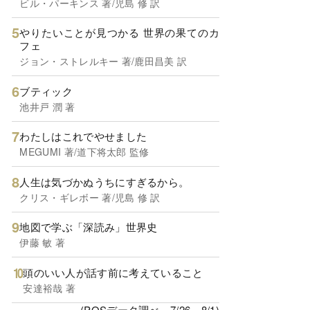
ビル・パーキンス 著/児島 修 訳
やりたいことが見つかる 世界の果てのカ
フェ
ジョン・ストレルキー 著/鹿田昌美 訳
ブティック
池井戸 潤 著
わたしはこれでやせました
MEGUMI 著/道下将太郎 監修
人生は気づかぬうちにすぎるから。
クリス・ギレボー 著/児島 修 訳
地図で学ぶ「深読み」世界史
伊藤 敏 著
頭のいい人が話す前に考えていること
安達裕哉 著
(POSデータ調べ、7/26～8/1)