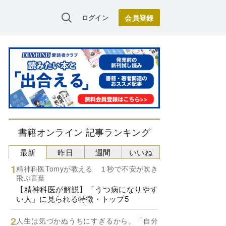
ログイン
書籍オンライン 記事ランキング
最新
昨日
週間
いいね
精神科医Tomyが教える １秒で不安が吹き
飛ぶ言葉
【精神科医が解説】「うつ病になりやす
い人」に見られる特徴・トップ5
人生は気づかぬうちにすぎるから。「自分