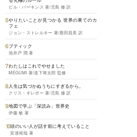
ビル・パーキンス 著/児島 修 訳
やりたいことが見つかる 世界の果てのカ
フェ
ジョン・ストレルキー 著/鹿田昌美 訳
ブティック
池井戸 潤 著
わたしはこれでやせました
MEGUMI 著/道下将太郎 監修
人生は気づかぬうちにすぎるから。
クリス・ギレボー 著/児島 修 訳
地図で学ぶ「深読み」世界史
伊藤 敏 著
頭のいい人が話す前に考えていること
安達裕哉 著