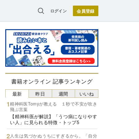
ログイン
書籍オンライン 記事ランキング
最新
昨日
週間
いいね
精神科医Tomyが教える １秒で不安が吹き
飛ぶ言葉
【精神科医が解説】「うつ病になりやす
い人」に見られる特徴・トップ5
人生は気づかぬうちにすぎるから。「自分