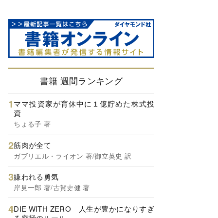
書籍 週間ランキング
ママ投資家が育休中に１億貯めた株式投
資
ちょる子 著
筋肉が全て
ガブリエル・ライオン 著/御立英史 訳
嫌われる勇気
岸見一郎 著/古賀史健 著
DIE WITH ZERO 人生が豊かになりすぎ
る究極のルール