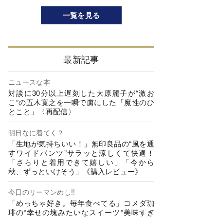
一覧を見る
最新記事
ニュースな本
対談に30分以上遅刻した大原麗子が“激お
こ”の五木寛之を一瞬で虜にした「魔性のひ
とこと」〈再配信〉
明日なに着てく？
「生地が気持ちいい！」無印良品の“風を通
すワイドパンツ”サラッと涼しくて快適！
「さらりと着用できて嬉しい」「今から
秋、ずっといけそう」《購入レビュー》
今日のリーマンめし!!
「めっちゃ好き。毎年食べてる」コメダ珈
琲の“幸せの塊みたいなスイーツ”美味すぎ