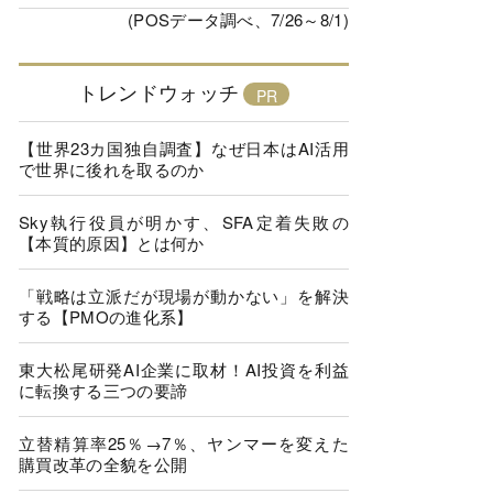
(POSデータ調べ、7/26～8/1)
トレンドウォッチ
【世界23カ国独自調査】なぜ日本はAI活用
で世界に後れを取るのか
Sky執行役員が明かす、SFA定着失敗の
【本質的原因】とは何か
「戦略は立派だが現場が動かない」を解決
する【PMOの進化系】
東大松尾研発AI企業に取材！AI投資を利益
に転換する三つの要諦
立替精算率25％→7％、ヤンマーを変えた
購買改革の全貌を公開