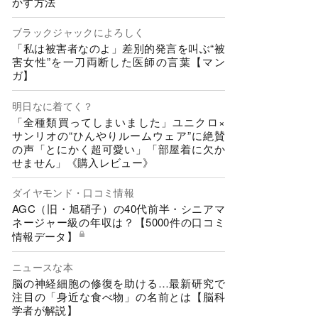
かす方法
ブラックジャックによろしく
「私は被害者なのよ」差別的発言を叫ぶ“被
害女性”を一刀両断した医師の言葉【マン
ガ】
明日なに着てく？
「全種類買ってしまいました」ユニクロ×
サンリオの“ひんやりルームウェア”に絶賛
の声「とにかく超可愛い」「部屋着に欠か
せません」《購入レビュー》
ダイヤモンド・口コミ情報
AGC（旧・旭硝子）の40代前半・シニアマ
ネージャー級の年収は？【5000件の口コミ
情報データ】
ニュースな本
脳の神経細胞の修復を助ける…最新研究で
注目の「身近な食べ物」の名前とは【脳科
学者が解説】