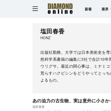
新着
業界
塩田春香
HONZ
出版社勤務。大学では日本美術史を専
然科学系書籍の編集に3社で合計10年
ウリグサ。最近の関心事は、ミナミコ
荒らすハクビシンをどうやってとっち
よるもの。
あの迫力の古生物、実は意外に小さか
塩田春香