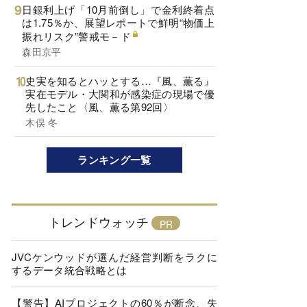
日銀利上げ「10月前倒し」で金利終着点
は1.75％か、展望レポートで鮮明“物価上
振れリスク”警戒モ－ド
森田京平
史実を知るとハッとする…『風、薫る』
実在モデル・大関和が感染症の現場で優
先したこと〈風、薫る第92回〉
木俣 冬
ランキング一覧
トレンドウォッチ
JVCケンウッドが選んだ経営判断をラクに
するデータ統合戦略とは
【警告】AIプロジェクトの60％が断念、失