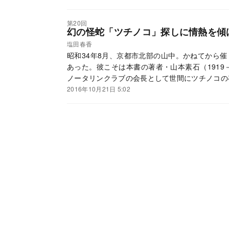
第20回
幻の怪蛇「ツチノコ」探しに情熱を傾
塩田春香
昭和34年8月、京都市北部の山中。かねてから
あった。彼こそは本書の著者・山本素石（1919
ノータリンクラブの会長として世間にツチノコの
2016年10月21日 5:02