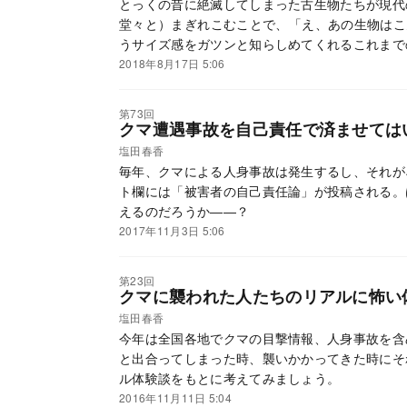
とっくの昔に絶滅してしまった古生物たちが現代
堂々と）まぎれこむことで、「え、あの生物はこ
うサイズ感をガツンと知らしめてくれるこれまで
2018年8月17日 5:06
第73回
クマ遭遇事故を自己責任で済ませては
塩田春香
毎年、クマによる人身事故は発生するし、それが
ト欄には「被害者の自己責任論」が投稿される。
えるのだろうか――？
2017年11月3日 5:06
第23回
クマに襲われた人たちのリアルに怖い
塩田春香
今年は全国各地でクマの目撃情報、人身事故を含
と出合ってしまった時、襲いかかってきた時にそ
ル体験談をもとに考えてみましょう。
2016年11月11日 5:04